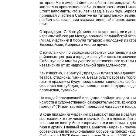
которого Минтимер Шаймиев особо отрекомендовал Б
как сполна проявившего себя на должности мэра Нижн
Стоит напомнить, что 10 лет назад, в 1996 году, Борис
принимал участие в Сабантуе на татарстанской земле
разбил с завязанными глазами глиняный горшок, заво
приз.
Отпразднуют Сабантуй вместе с татарстанцами и дел
израильской секции Международной полицейской асс
(МПА), участники II Форума татарской молодежи из стр
Европы, Азии, Америки и многие другие.
С начала июня по выходным cабантуи уже прошли в се
районных центрах и городах республиканского значени
Сабантуе принимали участие практически все жители 
независимо от их национальной принадлежности.
Как известно, Сабантуй ("праздник плуга") объединяет
театра, стадиона, пикника. Везде будут работать торго
гостям праздника будут предложены национальные блю
числе чак-чак, губадия, эчпочмак, а также подарки, из
промыслов, сувениры.
На каждой праздничной площадке пройдут концерты м
искусств и художественной самодеятельности, конкурс
гармонь" ("Играй, гармонь"), конкурсы частушек и наро
В ходе праздника участники разыграют призы в разли
состязаниях, в том числе в скачках, беге в мешках, бить
лазании по шесту, беге с коромыслом и полными ведр
гири и других. Главный приз Сабантуя - барана - полу
соревнований по национальной борьбе на поясах - кур
Сабантуе в МКСК будет определен "Батыр - 2006", кот