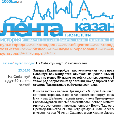
политики
экономики
культуры
религии
архитектуры
ин
пульс города
скандалы
общество
город
хозяйство
бизнес
наука и образование
п
культуры
спорт
Казань
\
пульс города
\
На Сабантуй ждут 50 тысяч гостей
23.06.06
Завтра в Казани пройдет заключительная часть пра
Сабантуя. Как ожидается, отмечать национальный п
На Сабантуй
будут не менее 50 тысяч гостей из разных регионов 
ждут 50 тысяч
также ряд зарубежных делегаций, находящихся в эт
гостей
столице Татарстана с рабочими визитами.
В числе гостей - первый Президент РФ Борис Ельцин с 
которого встречали вчера в Казанском аэропорту През
Минтимер Шаймиев, первый заместитель Премьер-мин
Равиль Муратов, первый заместитель Премьер-министр
министр экономики и промышленности Борис Павлов, 
Премьер-министра РТ - министр культуры Зиля Валеев
внутренних дел РТ Асгат Сафаров и мэр Казани Ильсу