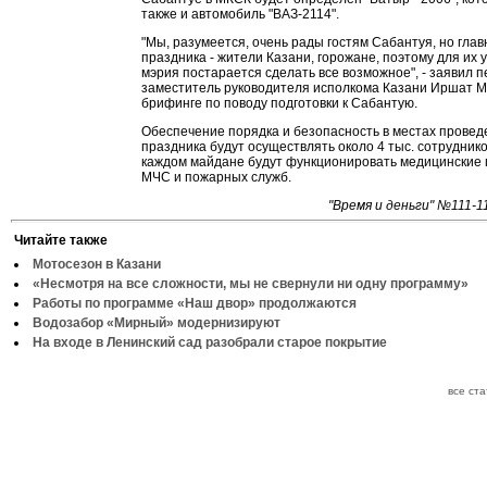
также и автомобиль "ВАЗ-2114".
"Мы, разумеется, очень рады гостям Сабантуя, но глав
праздника - жители Казани, горожане, поэтому для их 
мэрия постарается сделать все возможное", - заявил 
заместитель руководителя исполкома Казани Иршат М
брифинге по поводу подготовки к Сабантую.
Обеспечение порядка и безопасность в местах провед
праздника будут осуществлять около 4 тыс. сотрудник
каждом майдане будут функционировать медицинские 
МЧС и пожарных служб.
"Время и деньги" №111-1
Читайте также
Мотосезон в Казани
«Несмотря на все сложности, мы не свернули ни одну программу»
Работы по программе «Наш двор» продолжаются
Водозабор «Мирный» модернизируют
На входе в Ленинский сад разобрали старое покрытие
все ст