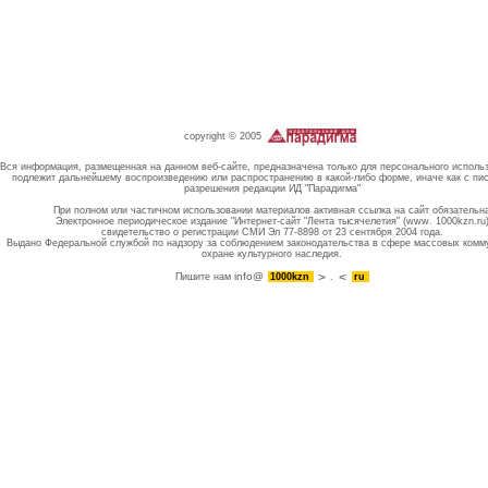
copyright © 2005
Вся информация, размещенная на данном веб-сайте, предназначена только для персонального исполь
подлежит дальнейшему воспроизведению или распространению в какой-либо форме, иначе как с пи
разрешения редакции ИД "Парадигма"
При полном или частичном использовании материалов активная ссылка на сайт обязательн
Электронное периодическое издание "Интернет-сайт "Лента тысячелетия" (www. 1000kzn.ru
свидетельство о регистрации СМИ Эл 77-8898 от 23 сентября 2004 года.
Выдано Федеральной службой по надзору за соблюдением законодательства в сфере массовых комм
охране культурного наследия.
info@
Пишите нам
1000kzn
.
ru