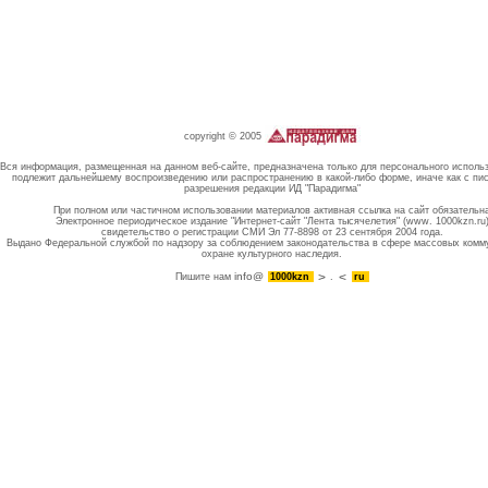
copyright © 2005
Вся информация, размещенная на данном веб-сайте, предназначена только для персонального исполь
подлежит дальнейшему воспроизведению или распространению в какой-либо форме, иначе как с пи
разрешения редакции ИД "Парадигма"
При полном или частичном использовании материалов активная ссылка на сайт обязательн
Электронное периодическое издание "Интернет-сайт "Лента тысячелетия" (www. 1000kzn.ru
свидетельство о регистрации СМИ Эл 77-8898 от 23 сентября 2004 года.
Выдано Федеральной службой по надзору за соблюдением законодательства в сфере массовых комм
охране культурного наследия.
info@
Пишите нам
1000kzn
.
ru