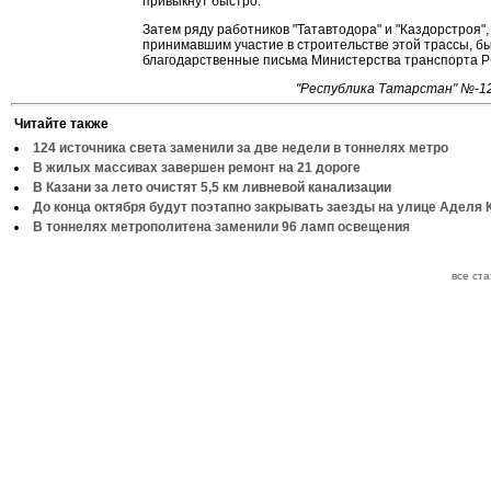
привыкнут быстро.
Затем ряду работников "Татавтодора" и "Каздорстроя",
принимавшим участие в строительстве этой трассы, б
благодарственные письма Министерства транспорта Р
"Республика Татарстан" №-12
Читайте также
124 источника света заменили за две недели в тоннелях метро
В жилых массивах завершен ремонт на 21 дороге
В Казани за лето очистят 5,5 км ливневой канализации
До конца октября будут поэтапно закрывать заезды на улице Аделя 
В тоннелях метрополитена заменили 96 ламп освещения
все ст