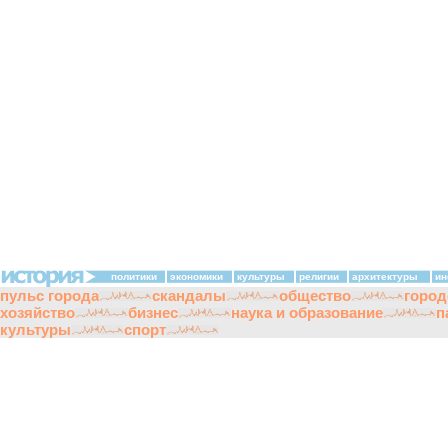
политики
экономики
культуры
религии
архитектуры
ин
пульс города
скандалы
общество
город
хозяйство
бизнес
наука и образование
п
культуры
спорт