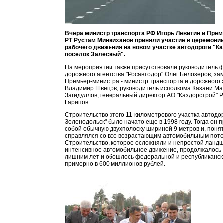
Вчера министр транспорта РФ Игорь Левитин и Пре
РТ Рустам Минниханов приняли участие в церемони
рабочего движения на новом участке автодороги "Ка
поселок Залесный".
На мероприятии также присутствовали руководитель 
дорожного агентства "Росавтодор" Олег Белозеров, за
Премьер-министра - министр транспорта и дорожного 
Владимир Швецов, руководитель исполкома Казани Ма
Загидуллов, генеральный директор АО "Каздорстрой" 
Гарипов.
Строительство этого 11-километрового участка автодор
Зеленодольск" было начато еще в 1998 году. Тогда он 
собой обычную двухполоску шириной 9 метров и, понят
справлялся со все возрастающим автомобильным пото
Строительство, которое осложняли и непростой ландш
интенсивное автомобильное движение, продолжалось 
лишним лет и обошлось федеральной и республиканск
примерно в 600 миллионов рублей.