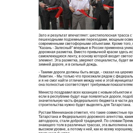
Зато и результат впечатляет: шестиполосная трасса с
пешеходными подземными переходами, мощным осве
современными светофорными объектами. Кроме того, 
"Казань - Залесный" впервые в России применена уник
дорожная разметка. Вместо привычной краски здесь и
самоклеющуюся ленту, в основу которой входит свет
элемент. Эта разметка, уверяют специалисты, будет в
зимней дороге, и в сильный дождь.
- Такими дороги должны быть везде, - сказал на церем
Левитин. - Мы только что проезжали рядом с федераль
и я не смог найти отличия между нею и этой муниципа
она полностью соответствует требуемым показателям
Министр поздравил всех казанцев с новым объектом и 
если в республике будут еще появляться дороги, подоб
значительную часть федерального бюджета в части д
строительства нужно будет выделять для Татарстана.
Рустам Минниханов отметил, что такие совместные пр
Татарстана и Федерального дорожного агентства, каки
автодорога, стали доброй традицией. По словам Прем
знающего толк в различных трассах, эта выполнена на
высоком уровне, а потому к ней, как ко всему хорошему