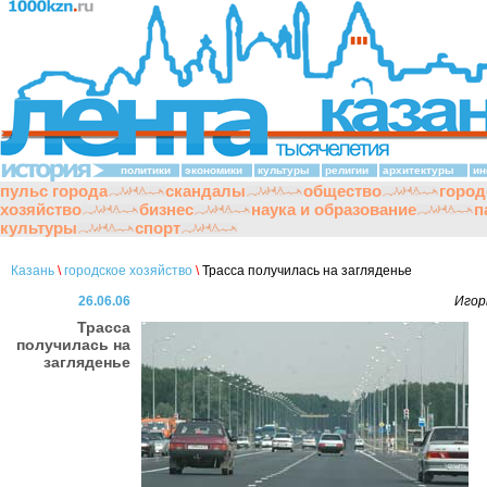
политики
экономики
культуры
религии
архитектуры
ин
пульс города
скандалы
общество
город
хозяйство
бизнес
наука и образование
п
культуры
спорт
Казань
\
городское хозяйство
\
Трасса получилась на загляденье
26.06.06
Игор
Трасса
получилась на
загляденье