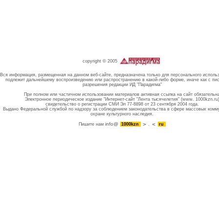
copyright © 2005
Вся информация, размещенная на данном веб-сайте, предназначена только для персонального исполь
подлежит дальнейшему воспроизведению или распространению в какой-либо форме, иначе как с пи
разрешения редакции ИД "Парадигма"
При полном или частичном использовании материалов активная ссылка на сайт обязательн
Электронное периодическое издание "Интернет-сайт "Лента тысячелетия" (www. 1000kzn.ru
свидетельство о регистрации СМИ Эл 77-8898 от 23 сентября 2004 года.
Выдано Федеральной службой по надзору за соблюдением законодательства в сфере массовых комм
охране культурного наследия.
info@
Пишите нам
1000kzn
.
ru