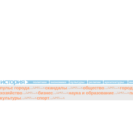
политики
экономики
культуры
религии
архитектуры
ин
пульс города
скандалы
общество
город
хозяйство
бизнес
наука и образование
п
культуры
спорт