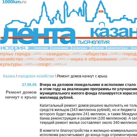
политики
экономики
культуры
религии
архитектуры
ин
пульс города
скандалы
общество
город
хозяйство
бизнес
наука и образование
п
культуры
спорт
Казань
\
городское хозяйство
\
Ремонт домов начнут с крыш
27.06.06
Вчера на деловом понедельнике в исполкоме стало 
в этом году на реализацию программы по улучшени
Ремонт домов
муниципального жилого фонда планируется израсхо
начнут с крыш
миллиард рублей.
Капитальный ремонт домов решено выполнять не тольк
средств жильцов (343 миллиона рублей), но и бюджета 
которого будет выделен 241 миллион, а также Междун
банка реконструкции и развития (100 миллионов). А за
текущий ремонт жилья составляют около 340 миллионо
В комитете благоустройства и жилищно-коммунального
исполкома рассчитывают до конца года отремонтирова