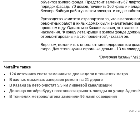
объектов жилого фонда. Предстоит заменить 67 лифто
порядок фасады 70 домов, починить 160 крыш и налад
бесперебойную работу систем электро- и водоснабжен
Руководство комитета отрапортовало, что в первом по
ремонтных работ в жилых домах были значительно выш
прошлом году. Однако мэр Казани заявил, что главное -
населения. "К концу лета крыши в жилом фонде должн
отремонтированы на сто процентов", - сказал он.
Впрочем, покончить с многолетним недоремонтом домо
скоро. Для этого нужны огромные деньги - 13 миллиард
"Вечерняя Казань" №10
Читайте также
124 источника света заменили за две недели в тоннелях метро
В жилых массивах завершен ремонт на 21 дороге
В Казани за лето очистят 5,5 км ливневой канализации
До конца октября будут поэтапно закрывать заезды на улице Аделя 
В тоннелях метрополитена заменили 96 ламп освещения
все ст