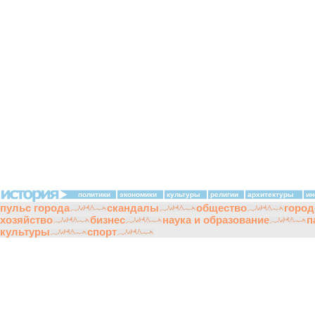
политики
экономики
культуры
религии
архитектуры
ин
пульс города
скандалы
общество
город
хозяйство
бизнес
наука и образование
п
культуры
спорт