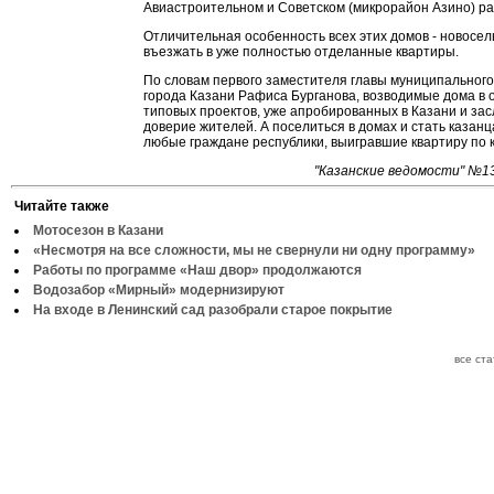
Авиастроительном и Советском (микрорайон Азино) ра
Отличительная особенность всех этих домов - новосел
въезжать в уже полностью отделанные квартиры.
По словам первого заместителя главы муниципальног
города Казани Рафиса Бурганова, возводимые дома в 
типовых проектов, уже апробированных в Казани и за
доверие жителей. А поселиться в домах и стать казанц
любые граждане республики, выигравшие квартиру по к
"Казанские ведомости" №13
Читайте также
Мотосезон в Казани
«Несмотря на все сложности, мы не свернули ни одну программу»
Работы по программе «Наш двор» продолжаются
Водозабор «Мирный» модернизируют
На входе в Ленинский сад разобрали старое покрытие
все ст