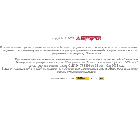
copyright © 2005
Вся информация, размещенная на данном веб-сайте, предназначена только для персонального исполь
подлежит дальнейшему воспроизведению или распространению в какой-либо форме, иначе как с пи
разрешения редакции ИД "Парадигма"
При полном или частичном использовании материалов активная ссылка на сайт обязательн
Электронное периодическое издание "Интернет-сайт "Лента тысячелетия" (www. 1000kzn.ru
свидетельство о регистрации СМИ Эл 77-8898 от 23 сентября 2004 года.
Выдано Федеральной службой по надзору за соблюдением законодательства в сфере массовых комм
охране культурного наследия.
info@
Пишите нам
1000kzn
.
ru