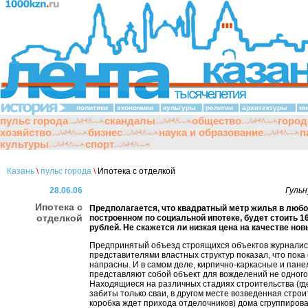
политики
экономики
культуры
религии
архитектуры
ин
пульс города
скандалы
общество
город
хозяйство
бизнес
наука и образование
п
культуры
спорт
Казань
\
пульс города
\
Ипотека с отделкой
28.06.06
Гуль
Ипотека с
Предполагается, что квадратный метр жилья в любо
отделкой
построенном по социальной ипотеке, будет стоить 1
рублей. Не скажется ли низкая цена на качестве но
Предпринятый объезд строящихся объектов журналис
представителями властных структур показал, что пока
напрасны. И в самом деле, кирпично-каркасные и пан
представляют собой объект для вожделений не одного
Находящиеся на различных стадиях строительства (гд
забиты только сваи, в другом месте возведенная стро
коробка ждет прихода отделочников) дома сгруппиров