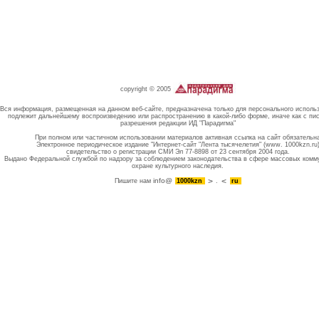
copyright © 2005
Вся информация, размещенная на данном веб-сайте, предназначена только для персонального исполь
подлежит дальнейшему воспроизведению или распространению в какой-либо форме, иначе как с пи
разрешения редакции ИД "Парадигма"
При полном или частичном использовании материалов активная ссылка на сайт обязательн
Электронное периодическое издание "Интернет-сайт "Лента тысячелетия" (www. 1000kzn.ru
свидетельство о регистрации СМИ Эл 77-8898 от 23 сентября 2004 года.
Выдано Федеральной службой по надзору за соблюдением законодательства в сфере массовых комм
охране культурного наследия.
info@
Пишите нам
1000kzn
.
ru