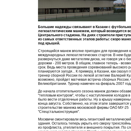
Большие надежды связывают в Казани с футбольно
легкоатлетическим манежем, который возводится в
Центрального стадиона. На днях строители приступ
из самых ответственных этапов работы: скоро мане
под крышей.
Строящийся манеж вполне пригоден для проведения 
международных легкоатлетических стартов. В нем буде
развернуться даже метателям диска, не говоря уж о бе
дорожки - 200 метров. В общем, главное теперь - возве
срок. Ведь места проведения соревнований высокого р
планируются загодя... К примеру, в Казани, как сказал 
тренер сборной России по легкой атлетике Валерий Ку
возможно, пройдет матчевая встреча сборных России,
Великобритании. Турнир намечен на февраль 2007 год
До начала отопительного сезона манеж должен обзав
"тепловым контуром", чтобы с наступлением холодов в
было вести отделочные работы. Ну а крышу намерены
конца августа. Собственно, на этом этапе завершится 
строительстве манежа московской фирмы ОАО МУ-25
"Спецстальконструкция".
Москвичи смонтировали весь гигантский металлический
здания. Осталось теперь укрыть его сверху трехслойн
из профлиста, утеплителя и внешнего покрытия. По с