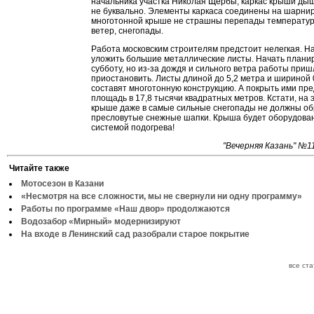
начальника участка Николая Щербы, каркас крыши дыш
не буквально. Элементы каркаса соединены на шарнир
многотонной крыше не страшны перепады температур
ветер, снегопады.
Работа московским строителям предстоит нелегкая. Н
уложить большие металлические листы. Начать плани
субботу, но из-за дождя и сильного ветра работы приш
приостановить. Листы длиной до 5,2 метра и шириной 
составят многотонную конструкцию. А покрыть ими пр
площадь в 17,8 тысячи квадратных метров. Кстати, на 
крыше даже в самые сильные снегопады не должны о
пресловутые снежные шапки. Крыша будет оборудована
системой подогрева!
"Вечерняя Казань" №1
Читайте также
Мотосезон в Казани
«Несмотря на все сложности, мы не свернули ни одну программу»
Работы по программе «Наш двор» продолжаются
Водозабор «Мирный» модернизируют
На входе в Ленинский сад разобрали старое покрытие
все ст