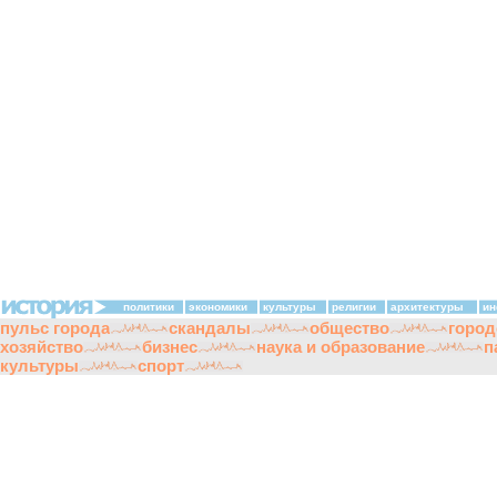
политики
экономики
культуры
религии
архитектуры
ин
пульс города
скандалы
общество
город
хозяйство
бизнес
наука и образование
п
культуры
спорт