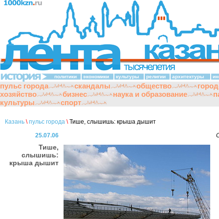
политики
экономики
культуры
религии
архитектуры
ин
пульс города
скандалы
общество
город
хозяйство
бизнес
наука и образование
п
культуры
спорт
Казань
\
пульс города
\
Тише, слышишь: крыша дышит
25.07.06
Тише,
слышишь:
крыша дышит