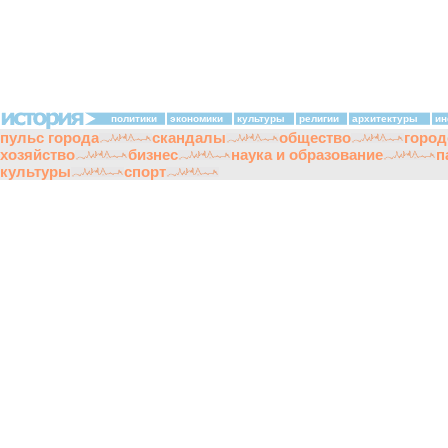
политики
экономики
культуры
религии
архитектуры
ин
пульс города
скандалы
общество
город
хозяйство
бизнес
наука и образование
п
культуры
спорт