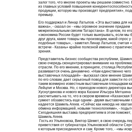
залог того, что многие проекты мы решаем совместно. 
из главных условий повышения конкурентоспособност
продукции, которую мы производят предприятия», под
премьер.
Его поддержал и Линар Латыпов. «Эта выставка для на
важна», - сказал он - «мы огромное значение придаем
межрегиональным связям Татарстана». В целом, по его
«экономика России будет только выигрывать, если мы 
друг друга, какие товары мы производим, какой спрос у 
подобные товары», - заметил Линар Латыпов, считая 
встречи - Казань» крайне полезной именно с практичес
зрения.
Представитель бизнес сообщества республики, Шамиль
свою очередь сконцентрировал внимание на проблема
отрасли. По его мнению, в принципе, столица Республ
развивается очень динамично. «Нам единственно чего 
выставочных площадей» - высказал свое мнение Шамил
по его словам, дает серьезный повод для зависти по 
таким всемирно известным выставочным площадкам ка
Лейцпиг и Москва. Но, с приходом нового директора в
Хуснутдинова и нового мэра Казани Ильсура Метшина
рассчитывать на то, что в скором времени «Казанская
сумеет обзавестись еще одним - двумя выставочными 
надеется Шамиль Агеев. «Сейчас как никогда не хвата
обмена информацией, новыми технологиями», - подыт
Сегодняшняя выставка предприятиям в этом поможет,
Шамиль Агеев.
Гость из Ульяновска, Виктор Шемет, в свою очередь п
приветствия от губернатора Ульяновской области Сер
к которым присоединился и сам. Кроме того, - «мы иск