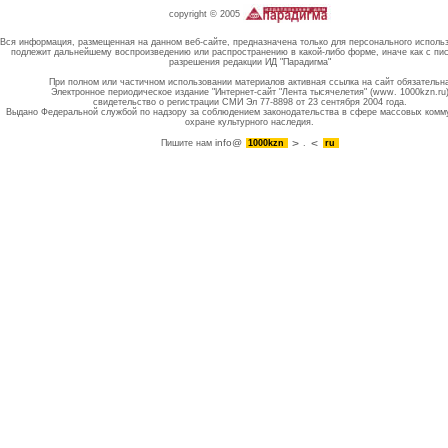
copyright © 2005
Вся информация, размещенная на данном веб-сайте, предназначена только для персонального исполь
подлежит дальнейшему воспроизведению или распространению в какой-либо форме, иначе как с пи
разрешения редакции ИД "Парадигма"
При полном или частичном использовании материалов активная ссылка на сайт обязательн
Электронное периодическое издание "Интернет-сайт "Лента тысячелетия" (www. 1000kzn.ru
свидетельство о регистрации СМИ Эл 77-8898 от 23 сентября 2004 года.
Выдано Федеральной службой по надзору за соблюдением законодательства в сфере массовых комм
охране культурного наследия.
info@
Пишите нам
1000kzn
.
ru