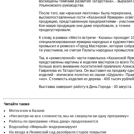
восхищены темпами развития Татарстана», - выразил
Ульяновского руководства.
После того, как «красная ленточка» была перерезана,
высокопоставленные гости «Казанской Ярмарки» осмо
продукцию, представленную предприятиями - участник
Кое-какую продукцию они даже опробовали, а точнее
продегустировали.
К слову, в рамках «Место встречи - Казань» проходит 1
специализированная ярмарка народных и художестве
промысел и ремесел «Город Мастеров», которая собра
ти участников, не считая Палаты народных промыслов 
Так, в «ремесленной» части павильона «Казанской Яр
представлены картины и изделия мастеров со всего П
больше всего внимание посетителей привлекло Алекс
Гаврилова из Татарстана. Он выставил на продажу одн
изделий - эпическое полотно из сказки «Шурале». Пра
«но». Стоимость изделия из дерева - 400 тысяч рублей
Выставка завершит работу в День Города - 30 августа.
Читайте также
Мотосезон в Казани
«Несмотря на все сложности, мы не свернули ни одну программу»
Работы по программе «Наш двор» продолжаются
Водозабор «Мирный» модернизируют
На входе в Ленинский сад разобрали старое покрытие