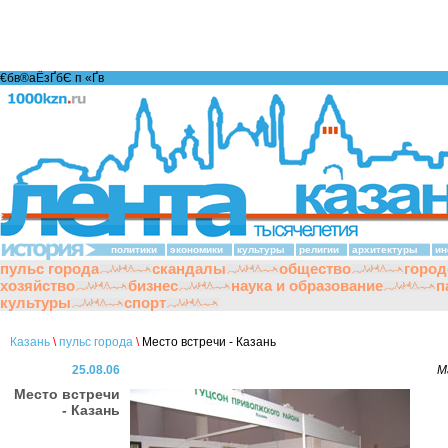
€бв®аЁзҐбЄ п «Ґ­в
политики
экономики
культуры
религии
архитектуры
ин
пульс города
скандалы
общество
город
хозяйство
бизнес
наука и образование
п
культуры
спорт
Казань
\
пульс города
\
Место встречи - Казань
25.08.06
М
Место встречи
- Казань