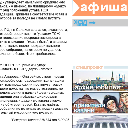
у, - утверждает начальник юридического
хов. - А именно, по Жилищному кодексу
ит ряд положений устава ТСЖ
едакции. Привели в соответствие устав и
оторое за полгода не смогло пустить
 РФ, г-н Салахов сослался, в частности,
 которой говорится, что "уставом ТСЖ
о голосование посредством опроса в
ите внимание - "может быть", и в нашем
, но только после предварительного
ее собрание, на котором не удалось
делано не было. Что и требовалось
его ООО "СК "Оримекс-Сувар"
 власть в ТСЖ "Дзержинского"?
льга Амирова. - Они сейчас строят новый
 понадобилось подсоединиться к нашим
ти, нам предложили протянуть трассу
шего дома, на что мы, естественно, не
 недопущения в дальнейшем неугодных
решений они и сфальсифицировали
инспекции, и даже изготовили вторую
ие об утере первой. Кстати, лифты,
обрания не включать их, пока из дома не
тельный мусор, они уже пустили.
"Вечерняя Казань" №134 от 6.09.06