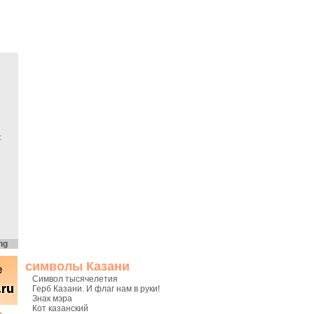
х
ng
символы Казани
Символ тысячелетия
Герб Казани. И флаг нам в руки!
Знак мэра
Кот казанский