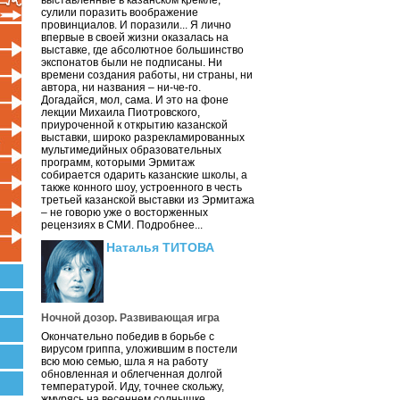
выставленные в казанском кремле,
сулили поразить воображение
провинциалов. И поразили... Я лично
впервые в своей жизни оказалась на
выставке, где абсолютное большинство
экспонатов были не подписаны. Ни
времени создания работы, ни страны, ни
автора, ни названия – ни-че-го.
Догадайся, мол, сама. И это на фоне
лекции Михаила Пиотровского,
приуроченной к открытию казанской
выставки, широко разрекламированных
мультимедийных образовательных
программ, которыми Эрмитаж
собирается одарить казанские школы, а
также конного шоу, устроенного в честь
третьей казанской выставки из Эрмитажа
– не говорю уже о восторженных
рецензиях в СМИ. Подробнее...
Наталья ТИТОВА
Ночной дозор. Развивающая игра
Окончательно победив в борьбе с
вирусом гриппа, уложившим в постели
всю мою семью, шла я на работу
обновленная и облегченная долгой
температурой. Иду, точнее скольжу,
жмурясь на весеннем солнышке.