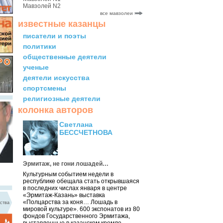
Мавзолей N2
все мавзолеи
известные казанцы
писатели и поэты
политики
общественные деятели
ученые
деятели искусства
спортсмены
религиозные деятели
колонка авторов
Светлана
БЕССЧЕТНОВА
Эрмитаж, не гони лошадей…
Культурным событием недели в
республике обещала стать открывшаяся
в последних числах января в центре
«Эрмитаж-Казань» выставка
«Полцарства за коня… Лошадь в
ства
мировой культуре». 600 экспонатов из 80
фондов Государственного Эрмитажа,