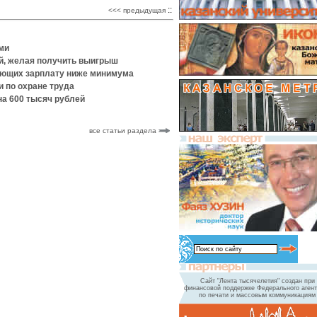
::
<<< предыдущая
ми
й, желая получить выигрыш
вающих зарплату ниже минимума
и по охране труда
а 600 тысяч рублей
все статьи раздела
Сайт "Лента тысячелетия" создан при
финансовой поддержке Федерального агент
по печати и массовым коммуникациям