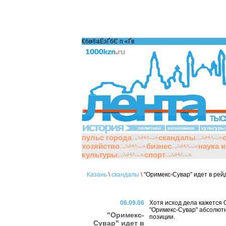
€бв®аЁзҐбЄ п «Ґ­в
политики
экономики
культуры
пульс города
скандалы
хозяйство
бизнес
наука 
культуры
спорт
Казань
\
скандалы
\
"Оримекс-Сувар" идет в рейд
06.09.06
Хотя исход дела кажется
"Оримекс-Сувар" абсолютн
"Оримекс-
позиции.
Сувар" идет в