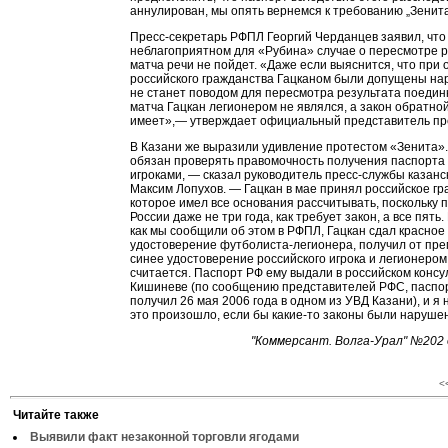
аннулирован, мы опять вернемся к требованию „Зенита
Пресс-секретарь РФПЛ Георгий Черданцев заявил, что 
неблагоприятном для «Рубина» случае о пересмотре р
матча речи не пойдет. «Даже если выяснится, что пр
российского гражданства Гацканом были допущены на
не станет поводом для пересмотра результата поедин
матча Гацкан легионером не являлся, а закон обратно
имеет»,— утверждает официальный представитель пр
В Казани же выразили удивление протестом «Зенита».
обязан проверять правомочность получения паспорта
игроками, — сказал руководитель пресс-службы казанс
Максим Лопухов. — Гацкан в мае принял российское гр
которое имел все основания рассчитывать, поскольку 
России даже не три года, как требует закон, а все пять.
как мы сообщили об этом в РФПЛ, Гацкан сдал красное
удостоверение футболиста-легионера, получил от пре
синее удостоверение российского игрока и легионером 
считается. Паспорт РФ ему выдали в российском консу
Кишиневе (по сообщению представителей РФС, паспо
получил 26 мая 2006 года в одном из УВД Казани), и я 
это произошло, если бы какие-то законы были наруше
"Коммерсант. Волга-Урал" №202 
<
Читайте также
Выявили факт незаконной торговли ягодами