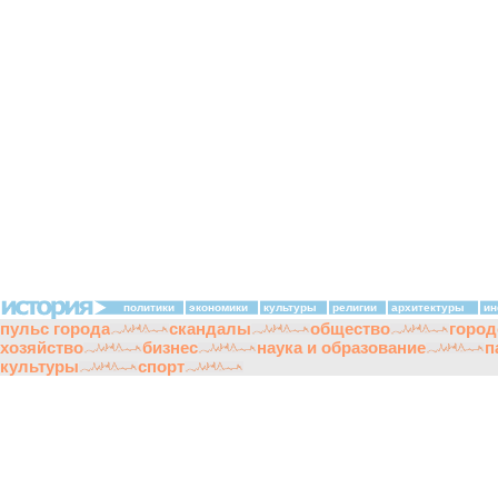
политики
экономики
культуры
религии
архитектуры
ин
пульс города
скандалы
общество
город
хозяйство
бизнес
наука и образование
п
культуры
спорт