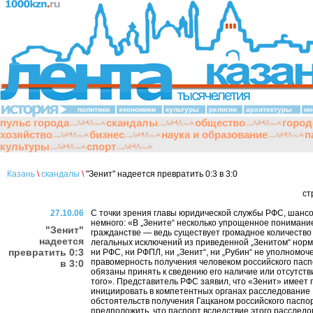
политики
экономики
культуры
религии
архитектуры
ин
пульс города
скандалы
общество
город
хозяйство
бизнес
наука и образование
п
культуры
спорт
Казань
\
скандалы
\
"Зенит" надеется превратить 0:3 в 3:0
ст
27.10.06
С точки зрения главы юридической службы РФС, шансо
немного: «В „Зените“ несколько упрощенное понимани
"Зенит"
гражданстве — ведь существует громадное количеств
надеется
легальных исключений из приведенной „Зенитом“ нормы
превратить 0:3
ни РФС, ни РФПЛ, ни „Зенит“, ни „Рубин“ не уполномо
правомерность получения человеком российского пасп
в 3:0
обязаны принять к сведению его наличие или отсутстви
того». Представитель РФС заявил, что «Зенит» имеет 
инициировать в компетентных органах расследование
обстоятельств получения Гацканом российского паспор
предположить, что паспорт вследствие этого расследо