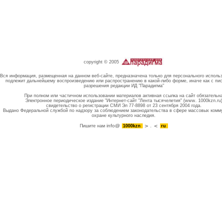
copyright © 2005
Вся информация, размещенная на данном веб-сайте, предназначена только для персонального исполь
подлежит дальнейшему воспроизведению или распространению в какой-либо форме, иначе как с пи
разрешения редакции ИД "Парадигма"
При полном или частичном использовании материалов активная ссылка на сайт обязательн
Электронное периодическое издание "Интернет-сайт "Лента тысячелетия" (www. 1000kzn.ru
свидетельство о регистрации СМИ Эл 77-8898 от 23 сентября 2004 года.
Выдано Федеральной службой по надзору за соблюдением законодательства в сфере массовых комм
охране культурного наследия.
info@
Пишите нам
1000kzn
.
ru