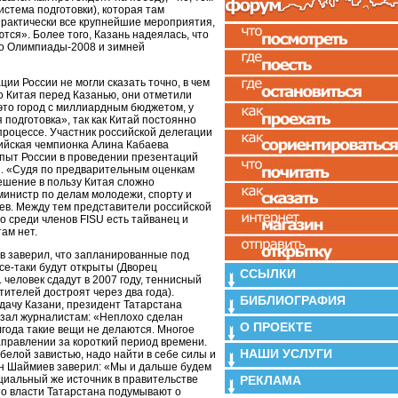
истема подготовки), которая там
практически все крупнейшие мероприятия,
тся». Более того, Казань надеялась, что
но Олимпиады-2008 и зимней
ции России не могли сказать точно, в чем
 Китая перед Казанью, они отметили
это город с миллиардным бюджетом, у
 подготовка», так как Китай постоянно
процессе. Участник российской делегации
ийская чемпионка Алина Кабаева
пыт России в проведении презентаций
. «Судя по предварительным оценкам
ешение в пользу Китая сложно
министр по делам молодежи, спорту и
ев. Между тем представители российской
о среди членов FISU есть тайванец и
там нет.
в заверил, что запланированные под
се-таки будут открыты (Дворец
ССЫЛКИ
. человек сдадут в 2007 году, теннисный
етителей достроят через два года).
БИБЛИОГРАФИЯ
дачу Казани, президент Татарстана
зал журналистам: «Неплохо сделан
О ПРОЕКТЕ
лгода такие вещи не делаются. Многое
аправлении за короткий период времени.
НАШИ УСЛУГИ
белой завистью, надо найти в себе силы и
н Шаймиев заверил: «Мы и дальше будем
РЕКЛАМА
иальный же источник в правительстве
то власти Татарстана подумывают о