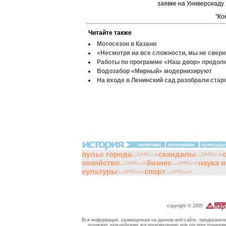
заявке на Универсиаду 
"Ко
Читайте также
Мотосезон в Казани
«Несмотря на все сложности, мы не свер
Работы по программе «Наш двор» продо
Водозабор «Мирный» модернизируют
На входе в Ленинский сад разобрали стар
политики
экономики
культуры
пульс города
скандалы
хозяйство
бизнес
наука 
культуры
спорт
copyright © 2005
Вся информация, размещенная на данном веб-сайте, предназначе
подлежит дальнейшему воспроизведению или распространению 