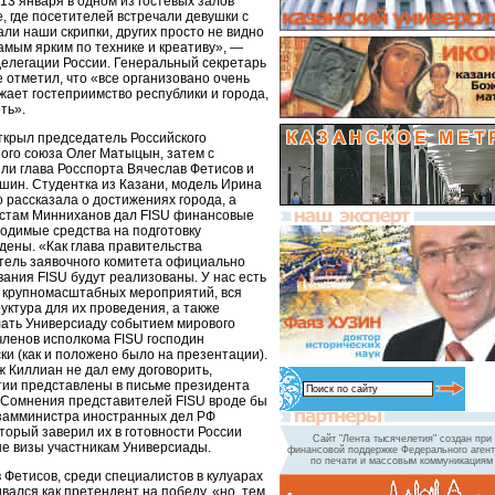
13 января в одном из гостевых залов
re, где посетителей встречали девушки с
рали наши скрипки, других просто не видно
амым ярким по технике и креативу», —
делегации России. Генеральный секретарь
 отметил, что «все организовано очень
жает гостеприимство республики и города,
ть».
крыл председатель Российского
ного союза Олег Матыцын, затем с
ли глава Росспорта Вячеслав Фетисов и
шин. Студентка из Казани, модель Ирина
рассказала о достижениях города, а
устам Минниханов дал FISU финансовые
ходимые средства на подготовку
дены. «Как глава правительства
тель заявочного комитета официально
вания FISU будут реализованы. У нас есть
 крупномасштабных мероприятий, вся
ктура для их проведения, а также
ать Универсиаду событием мирового
членов исполкома FISU господин
ки (как и положено было на презентации).
 Киллиан не дал ему договорить,
нтии представлены в письме президента
 Сомнения представителей FISU вроде бы
 замминистра иностранных дел РФ
торый заверил их в готовности России
Сайт "Лента тысячелетия" создан при
е визы участникам Универсиады.
финансовой поддержке Федерального агент
по печати и массовым коммуникациям
 Фетисов, среди специалистов в кулуарах
ался как претендент на победу, «но, тем