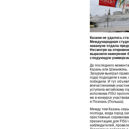
Казани не удалось ст
Международная студен
накануне отдала пред
Несмотря на откровен
выразили намерение б
следующую универсиа
До последнего момента
Казань или Шэньчжэнь.
Эрзурум выиграл право
года) подходили к нам,
победили. И тут объяв
впечатлениями участни
уступила китайскому гор
исполкома FISU проголо
же в конкурсе участвов
и Познань (Польша).
Между тем Казань серь
полгода, когда город з
престижные соревнован
презентацию для FISU 
наблюдателей, провела