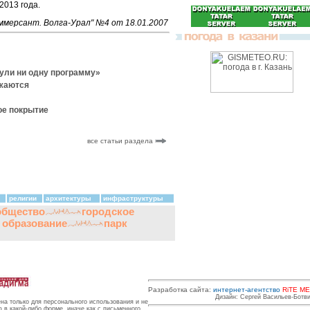
2013 года.
ммерсант. Волга-Урал" №4 от 18.01.2007
нули ни одну программу»
лжаются
ое покрытие
все статьи раздела
религии
архитектуры
инфраструктуры
общество
городское
и образование
парк
Разработка сайта:
интернет-агентство
RiTE ME
Дизайн: Сергей Васильев-Ботв
на только для персонального использования и не
в какой-либо форме, иначе как с письменного