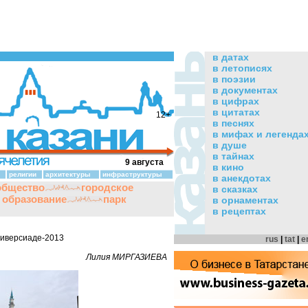
в датах
в летописях
в поэзии
в документах
в цифрах
в цитатах
12+
в песнях
в мифах и легенда
в душе
в тайнах
9 августа
в кино
религии
архитектуры
инфраструктуры
в анекдотах
общество
городское
в сказках
и образование
парк
в орнаментах
в рецептах
ниверсиаде-2013
rus
|
tat
|
e
Лилия МИРГАЗИЕВА