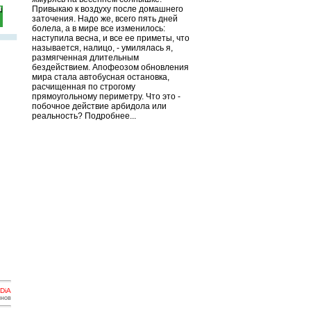
Привыкаю к воздуху после домашнего
заточения. Надо же, всего пять дней
болела, а в мире все изменилось:
наступила весна, и все ее приметы, что
называется, налицо, - умилялась я,
размягченная длительным
бездействием. Апофеозом обновления
мира стала автобусная остановка,
расчищенная по строгому
прямоугольному периметру. Что это -
побочное действие арбидола или
реальность? Подробнее...
DiA
инов