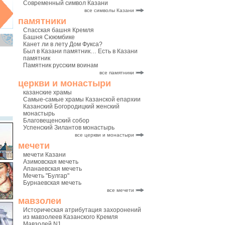
Современный символ Казани
все символы Казани
памятники
Спасская башня Кремля
Башня Сююмбике
Канет ли в лету Дом Фукса?
Был в Казани памятник… Есть в Казани
памятник
Памятник русским воинам
все памятники
церкви и монастыри
казанские храмы
Самые-самые храмы Казанской епархии
Казанский Богородицкий женский
монастырь
Благовещенский собор
Успенский Зилантов монастырь
все церкви и монастыри
мечети
мечети Казани
Азимовская мечеть
Апанаевская мечеть
Мечеть "Булгар"
Бурнаевская мечеть
все мечети
мавзолеи
Историческая атрибутация захоронений
из мавзолеев Казанского Кремля
Мавзолей N1