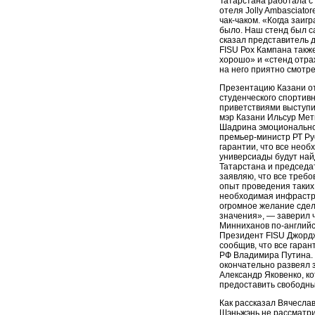
Татарстана работала с 
отеля Jolly Ambasciato
чак-чаком. «Когда заиг
было. Наш стенд был с
сказал представитель 
FISU Рох Кампана также
хорошо» и «стенд отра
на него приятно смотре
Презентацию Казани от
студенческого спортив
приветствиями выступи
мэр Казани Ильсур Мет
Шадрина эмоционально 
премьер-министр РТ Р
гарантии, что все необ
универсиады будут най
Татарстана и председа
заявляю, что все требо
опыт проведения таких
необходимая инфрастру
огромное желание сдел
значения», — заверил 
Минниханов по-английс
Президент FISU Джордж
сообщив, что все гара
РФ Владимира Путина.
окончательно развеял
Александр Яковенко, ко
предоставить свободны
Как рассказал Вячеслав
Шэньжэнь не рассматрив