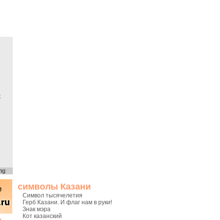
х
ng
символы Казани
Символ тысячелетия
Герб Казани. И флаг нам в руки!
Знак мэра
Кот казанский