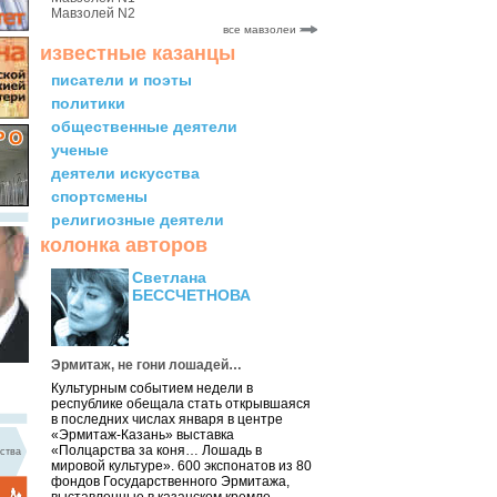
Мавзолей N2
все мавзолеи
известные казанцы
писатели и поэты
политики
общественные деятели
ученые
деятели искусства
спортсмены
религиозные деятели
колонка авторов
Светлана
БЕССЧЕТНОВА
Эрмитаж, не гони лошадей…
Культурным событием недели в
республике обещала стать открывшаяся
в последних числах января в центре
«Эрмитаж-Казань» выставка
«Полцарства за коня… Лошадь в
ства
мировой культуре». 600 экспонатов из 80
фондов Государственного Эрмитажа,