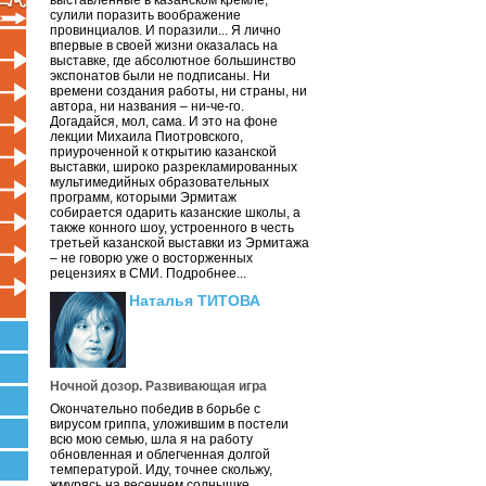
выставленные в казанском кремле,
сулили поразить воображение
провинциалов. И поразили... Я лично
впервые в своей жизни оказалась на
выставке, где абсолютное большинство
экспонатов были не подписаны. Ни
времени создания работы, ни страны, ни
автора, ни названия – ни-че-го.
Догадайся, мол, сама. И это на фоне
лекции Михаила Пиотровского,
приуроченной к открытию казанской
выставки, широко разрекламированных
мультимедийных образовательных
программ, которыми Эрмитаж
собирается одарить казанские школы, а
также конного шоу, устроенного в честь
третьей казанской выставки из Эрмитажа
– не говорю уже о восторженных
рецензиях в СМИ. Подробнее...
Наталья ТИТОВА
Ночной дозор. Развивающая игра
Окончательно победив в борьбе с
вирусом гриппа, уложившим в постели
всю мою семью, шла я на работу
обновленная и облегченная долгой
температурой. Иду, точнее скольжу,
жмурясь на весеннем солнышке.