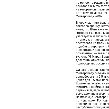
не менее, та машина (с
работает, выигрывает 
на которые они заявляю
Китаю будет достаточ
Универсиады-2009.
Вчера участники делега
состояло преимущество
лишь, что Шэньжэнь — 
которого «колоссальная
участвует в заявочном 
— многократная олимп
посетовала на малый о
подобных мероприятий
презентации Казани, р
объяснить», — заявил 
туризму РТ Марат Бари
делегации отметили, чт
поляк, однако россиян 
Однако господин Барие
Универсиаду объекты в
единоборств на 2,5 тыс
центр для 3,5 тыс. пос
Комментируя вчера неу
Минтимер Шаймиев ска
первый шаг, ведь за по
было сделано в этом н
Возможно, с некоторой 
идти дальше». Господи
претендовать». Неофиц
республики сообщил, ч