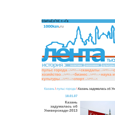
€бв®аЁзҐбЄ п «Ґ­в
политики
экономики
культуры
пульс города
скандалы
хозяйство
бизнес
наука 
культуры
спорт
Казань
\
пульс города
\
Казань задумалась об У
18.01.07
Казань
задумалась об
Универсиаде-2013