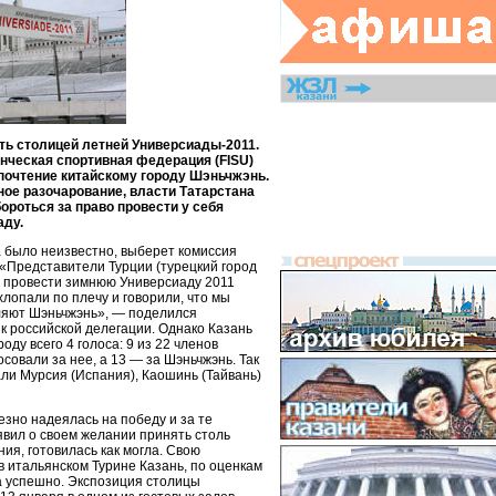
ать столицей летней Универсиады-2011.
ческая спортивная федерация (FISU)
почтение китайскому городу Шэньчжэнь.
ное разочарование, власти Татарстана
ороться за право провести у себя
ду.
 было неизвестно, выберет комиссия
 «Представители Турции (турецкий город
 провести зимнюю Универсиаду 2011
 хлопали по плечу и говорили, что мы
ляют Шэньчжэнь», — поделился
к российской делегации. Однако Казань
оду всего 4 голоса: 9 из 22 членов
совали за нее, а 13 — за Шэньчжэнь. Так
али Мурсия (Испания), Каошинь (Тайвань)
езно надеялась на победу и за те
аявил о своем желании принять столь
ия, готовилась как могла. Свою
в итальянском Турине Казань, по оценкам
 успешно. Экспозиция столицы