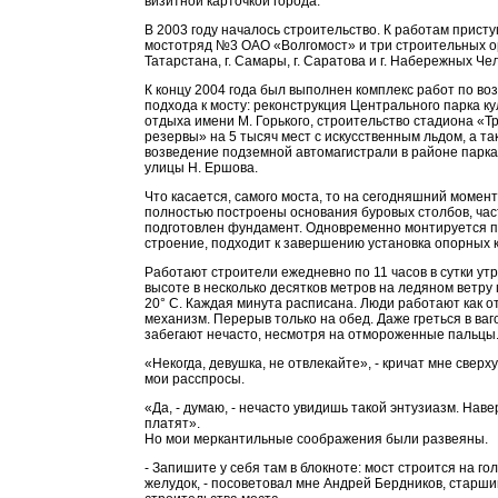
визитной карточкой города.
В 2003 году началось строительство. К работам прист
мостотряд №3 ОАО «Волгомост» и три строительных о
Татарстана, г. Самары, г. Саратова и г. Набережных Че
К концу 2004 года был выполнен комплекс работ по в
подхода к мосту: реконструкция Центрального парка ку
отдыха имени М. Горького, строительство стадиона «Т
резервы» на 5 тысяч мест с искусственным льдом, а та
возведение подземной автомагистрали в районе парка 
улицы Н. Ершова.
Что касается, самого моста, то на сегодняшний момент
полностью построены основания буровых столбов, ча
подготовлен фундамент. Одновременно монтируется 
строение, подходит к завершению установка опорных 
Работают строители ежедневно по 11 часов в сутки ут
высоте в несколько десятков метров на ледяном ветру
20° С. Каждая минута расписана. Люди работают как 
механизм. Перерыв только на обед. Даже греться в ваг
забегают нечасто, несмотря на отмороженные пальцы
«Некогда, девушка, не отвлекайте», - кричат мне сверху
мои расспросы.
«Да, - думаю, - нечасто увидишь такой энтузиазм. Нав
платят».
Но мои меркантильные соображения были развеяны.
- Запишите у себя там в блокноте: мост строится на г
желудок, - посоветовал мне Андрей Бердников, старш