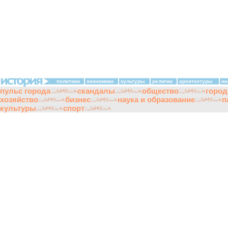
политики
экономики
культуры
религии
архитектуры
ин
пульс города
скандалы
общество
город
хозяйство
бизнес
наука и образование
п
культуры
спорт