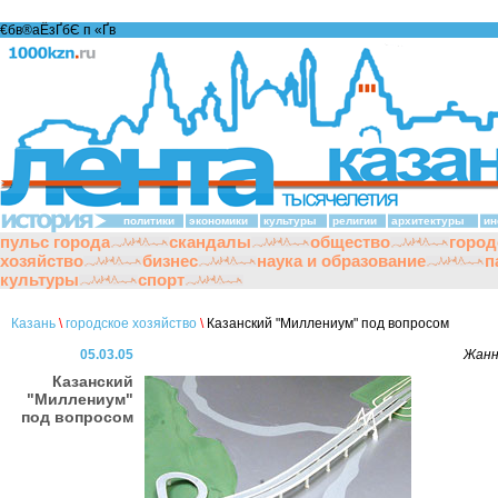
€бв®аЁзҐбЄ п «Ґ­в
политики
экономики
культуры
религии
архитектуры
ин
пульс города
скандалы
общество
город
хозяйство
бизнес
наука и образование
п
культуры
спорт
Казань
\
городское хозяйство
\
Казанский "Миллениум" под вопросом
05.03.05
Жанн
Казанский
"Миллениум"
под вопросом