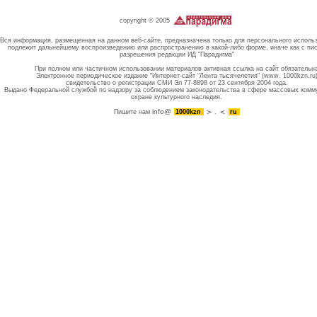
copyright © 2005
Вся информация, размещенная на данном веб-сайте, предназначена только для персонального исполь
подлежит дальнейшему воспроизведению или распространению в какой-либо форме, иначе как с пи
разрешения редакции ИД "Парадигма"
При полном или частичном использовании материалов активная ссылка на сайт обязательн
Электронное периодическое издание "Интернет-сайт "Лента тысячелетия" (www. 1000kzn.ru
свидетельство о регистрации СМИ Эл 77-8898 от 23 сентября 2004 года.
Выдано Федеральной службой по надзору за соблюдением законодательства в сфере массовых комм
охране культурного наследия.
info@
Пишите нам
1000kzn
.
ru