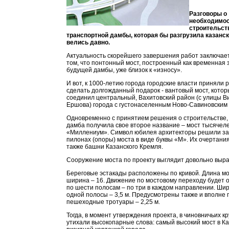
Разговоры о
необходимо
строительст
транспортной дамбы, которая бы разгрузила казанск
велись давно.
Актуальность скорейшего завершения работ заключает
том, что понтонный мост, построенный как временная
будущей дамбы, уже близок к «износу».
И вот, к 1000-летию города городские власти приняли
сделать долгожданный подарок - вантовый мост, кото
соединил центральный, Вахитовский район (с улицы В
Ершова) города с густонаселенным Ново-Савиновским 
Одновременно с принятием решения о строительстве
дамба получила свое второе название – мост тысячел
«Миллениум». Символ юбилея архитекторы решили за
пилонах (опоры) моста в виде буквы «М». Их очертан
также башни Казанского Кремля.
Сооружение моста по проекту выглядит довольно выра
Береговые эстакады расположены по кривой. Длина мос
ширина – 16. Движение по мостовому переходу будет 
по шести полосам – по три в каждом направлении. Ши
одной полосы – 3,5 м. Предусмотрены также и вполне
пешеходные тротуары – 2,25 м.
Тогда, в момент утверждения проекта, в чиновничьих кр
утихали высокопарные слова: самый высокий мост в К