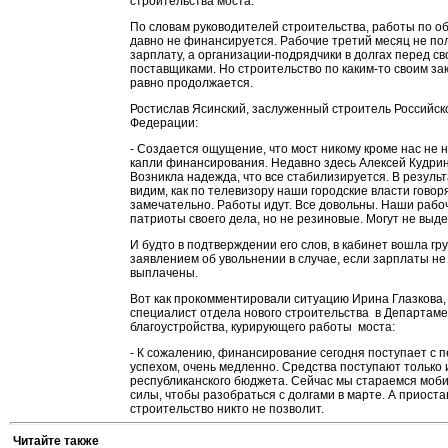
строительства моста.
По словам руководителей строительства, работы по о
давно не финансируется. Рабочие третий месяц не по
зарплату, а организации-подрядчики в долгах перед с
поставщиками. Но строительство по каким-то своим за
равно продолжается.
Ростислав Ясинский, заслуженный строитель Российск
Федерации:
- Создается ощущение, что мост никому кроме нас не 
капли финансирования. Недавно здесь Алексей Кудри
Возникла надежда, что все стабилизируется. В результ
видим, как по телевизору наши городские власти говоря
замечательно. Работы идут. Все довольны. Наши рабо
патриоты своего дела, но не резиновые. Могут не выде
И будто в подтверждении его слов, в кабинет вошла гр
заявлением об увольнении в случае, если зарплаты не
выплачены.
Вот как прокомментировали ситуацию Ирина Глазкова,
специалист отдела нового строительства в Департам
благоустройства, курирующего работы моста:
- К сожалению, финансирование сегодня поступает с
успехом, очень медленно. Средства поступают только 
республиканского бюджета. Сейчас мы стараемся моби
силы, чтобы разобраться с долгами в марте. А приост
строительство никто не позволит.
Читайте также