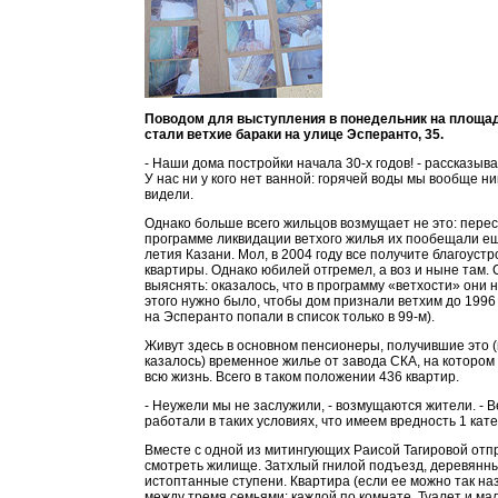
Поводом для выступления в понедельник на площа
стали ветхие бараки на улице Эсперанто, 35.
- Наши дома постройки начала 30-х годов! - рассказыва
У нас ни у кого нет ванной: горячей воды мы вообще ни
видели.
Однако больше всего жильцов возмущает не это: пере
программе ликвидации ветхого жилья их пообещали ещ
летия Казани. Мол, в 2004 году все получите благоуст
квартиры. Однако юбилей отгремел, а воз и ныне там.
выяснять: оказалось, что в программу «ветхости» они 
этого нужно было, чтобы дом признали ветхим до 1996 
на Эсперанто попали в список только в 99-м).
Живут здесь в основном пенсионеры, получившие это (
казалось) временное жилье от завода СКА, на которо
всю жизнь. Всего в таком положении 436 квартир.
- Неужели мы не заслужили, - возмущаются жители. - 
работали в таких условиях, что имеем вредность 1 кате
Вместе с одной из митингующих Раисой Тагировой от
смотреть жилище. Затхлый гнилой подъезд, деревянн
истоптанные ступени. Квартира (если ее можно так на
между тремя семьями: каждой по комнате. Туалет и ма