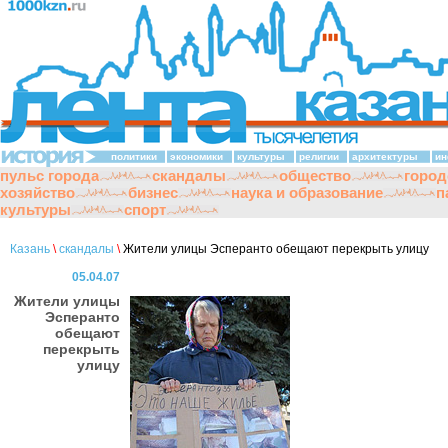
политики
экономики
культуры
религии
архитектуры
ин
пульс города
скандалы
общество
город
хозяйство
бизнес
наука и образование
п
культуры
спорт
Казань
\
скандалы
\
Жители улицы Эсперанто обещают перекрыть улицу
05.04.07
Жители улицы
Эсперанто
обещают
перекрыть
улицу