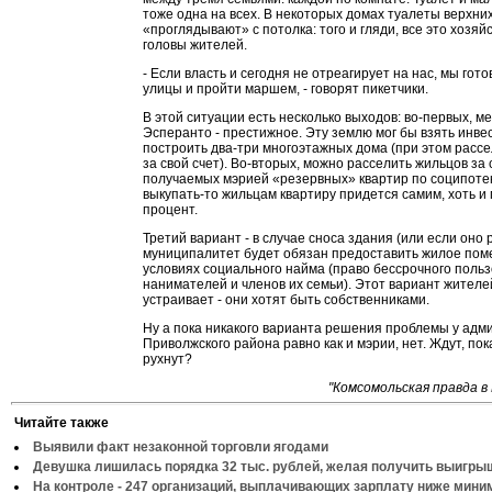
тоже одна на всех. В некоторых домах туалеты верхни
«проглядывают» с потолка: того и гляди, все это хозяй
головы жителей.
- Если власть и сегодня не отреагирует на нас, мы гот
улицы и пройти маршем, - говорят пикетчики.
В этой ситуации есть несколько выходов: во-первых, м
Эсперанто - престижное. Эту землю мог бы взять инве
построить два-три многоэтажных дома (при этом расс
за свой счет). Во-вторых, можно расселить жильцов за 
получаемых мэрией «резервных» квартир по соципоте
выкупать-то жильцам квартиру придется самим, хоть и
процент.
Третий вариант - в случае сноса здания (или если оно 
муниципалитет будет обязан предоставить жилое по
условиях социального найма (право бессрочного поль
нанимателей и членов их семьи). Этот вариант жителе
устраивает - они хотят быть собственниками.
Ну а пока никакого варианта решения проблемы у адм
Приволжского района равно как и мэрии, нет. Ждут, пок
рухнут?
"Комсомольская правда в 
Читайте также
Выявили факт незаконной торговли ягодами
Девушка лишилась порядка 32 тыс. рублей, желая получить выигры
На контроле - 247 организаций, выплачивающих зарплату ниже мин