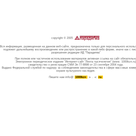
copyright © 2005
Вся информация, размещенная на данном веб-сайте, предназначена только для персонального исполь
подлежит дальнейшему воспроизведению или распространению в какой-либо форме, иначе как с пи
разрешения редакции ИД "Парадигма"
При полном или частичном использовании материалов активная ссылка на сайт обязательн
Электронное периодическое издание "Интернет-сайт "Лента тысячелетия" (www. 1000kzn.ru
свидетельство о регистрации СМИ Эл 77-8898 от 23 сентября 2004 года.
Выдано Федеральной службой по надзору за соблюдением законодательства в сфере массовых комм
охране культурного наследия.
info@
Пишите нам
1000kzn
.
ru