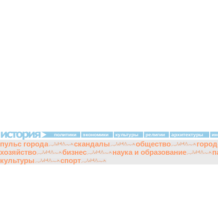
политики
экономики
культуры
религии
архитектуры
ин
пульс города
скандалы
общество
город
хозяйство
бизнес
наука и образование
п
культуры
спорт