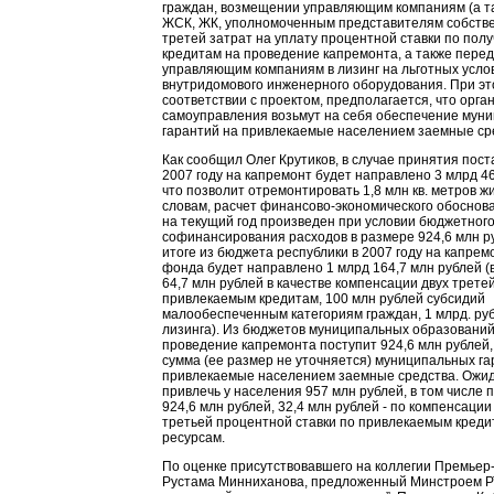
граждан, возмещении управляющим компаниям (а т
ЖСК, ЖК, уполномоченным представителям собстве
третей затрат на уплату процентной ставки по пол
кредитам на проведение капремонта, а также пере
управляющим компаниям в лизинг на льготных усло
внутридомового инженерного оборудования. При это
соответствии с проектом, предполагается, что орга
самоуправления возьмут на себя обеспечение мун
гарантий на привлекаемые населением заемные ср
Как сообщил Олег Крутиков, в случае принятия пост
2007 году на капремонт будет направлено 3 млрд 46
что позволит отремонтировать 1,8 млн кв. метров жи
словам, расчет финансово-экономического обоснов
на текущий год произведен при условии бюджетног
софинансирования расходов в размере 924,6 млн ру
итоге из бюджета республики в 2007 году на капрем
фонда будет направлено 1 млрд 164,7 млн рублей (
64,7 млн рублей в качестве компенсации двух третей
привлекаемым кредитам, 100 млн рублей субсидий
малообеспеченным категориям граждан, 1 млрд. руб
лизинга). Из бюджетов муниципальных образований
проведение капремонта поступит 924,6 млн рублей,
сумма (ее размер не уточняется) муниципальных га
привлекаемые населением заемные средства. Ожи
привлечь у населения 957 млн рублей, в том числе п
924,6 млн рублей, 32,4 млн рублей - по компенсации
третьей процентной ставки по привлекаемым кред
ресурсам.
По оценке присутствовавшего на коллегии Премьер
Рустама Минниханова, предложенный Минстроем РТ