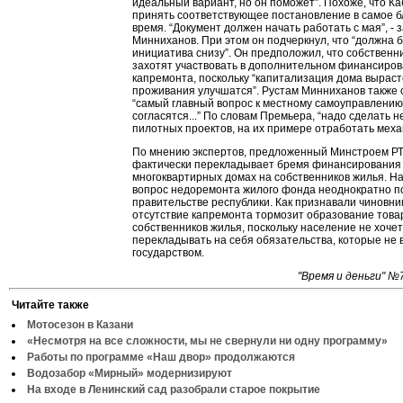
идеальный вариант, но он поможет”. Похоже, что Ка
принять соответствующее постановление в самое 
время. “Документ должен начать работать с мая”, - 
Минниханов. При этом он подчеркнул, что “должна 
инициатива снизу”. Он предположил, что собственн
захотят участвовать в дополнительном финансиро
капремонта, поскольку “капитализация дома выраст
проживания улучшатся”. Рустам Минниханов также 
“самый главный вопрос к местному самоуправлению,
согласятся...” По словам Премьера, “надо сделать н
пилотных проектов, на их примере отработать меха
По мнению экспертов, предложенный Минстроем РТ
фактически перекладывает бремя финансирования 
многоквартирных домах на собственников жилья. Н
вопрос недоремонта жилого фонда неоднократно п
правительстве республики. Как признавали чиновни
отсутствие капремонта тормозит образование тов
собственников жилья, поскольку население не хочет
перекладывать на себя обязательства, которые не
государством.
"Время и деньги" №
Читайте также
Мотосезон в Казани
«Несмотря на все сложности, мы не свернули ни одну программу»
Работы по программе «Наш двор» продолжаются
Водозабор «Мирный» модернизируют
На входе в Ленинский сад разобрали старое покрытие