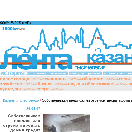
€бв®аЁзҐбЄ п «Ґ­в
политики
экономики
культуры
религии
архитектуры
ин
пульс города
скандалы
общество
город
хозяйство
бизнес
наука и образование
п
культуры
спорт
Казань
\
пульс города
\
Собственникам предложили отремонтировать дома в
26.04.07
Собственникам
предложили
отремонтировать
дома в кредит