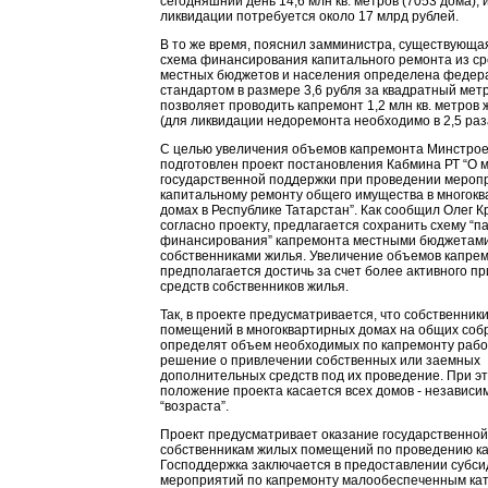
сегодняшний день 14,6 млн кв. метров (7053 дома), и
ликвидации потребуется около 17 млрд рублей.
В то же время, пояснил замминистра, существующа
схема финансирования капитального ремонта из ср
местных бюджетов и населения определена феде
стандартом в размере 3,6 рубля за квадратный метр
позволяет проводить капремонт 1,2 млн кв. метров ж
(для ликвидации недоремонта необходимо в 2,5 раз
С целью увеличения объемов капремонта Минстрое
подготовлен проект постановления Кабмина РТ “О 
государственной поддержки при проведении мероп
капитальному ремонту общего имущества в многок
домах в Республике Татарстан”. Как сообщил Олег К
согласно проекту, предлагается сохранить схему “п
финансирования” капремонта местными бюджетами
собственниками жилья. Увеличение объемов капре
предполагается достичь за счет более активного п
средств собственников жилья.
Так, в проекте предусматривается, что собственник
помещений в многоквартирных домах на общих соб
определят объем необходимых по капремонту рабо
решение о привлечении собственных или заемных
дополнительных средств под их проведение. При эт
положение проекта касается всех домов - независим
“возраста”.
Проект предусматривает оказание государственно
собственникам жилых помещений по проведению к
Господдержка заключается в предоставлении субси
мероприятий по капремонту малообеспеченным ка