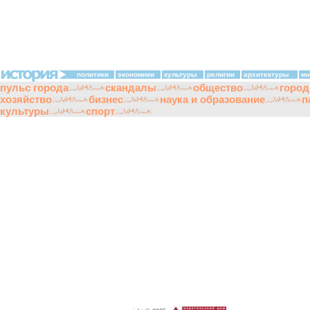
политики
экономики
культуры
религии
архитектуры
ин
пульс города
скандалы
общество
город
хозяйство
бизнес
наука и образование
п
культуры
спорт