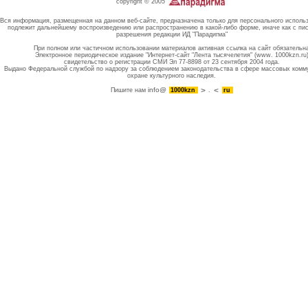
copyright © 2005
Вся информация, размещенная на данном веб-сайте, предназначена только для персонального исполь
подлежит дальнейшему воспроизведению или распространению в какой-либо форме, иначе как с пи
разрешения редакции ИД "Парадигма"
При полном или частичном использовании материалов активная ссылка на сайт обязательн
Электронное периодическое издание "Интернет-сайт "Лента тысячелетия" (www. 1000kzn.ru
свидетельство о регистрации СМИ Эл 77-8898 от 23 сентября 2004 года.
Выдано Федеральной службой по надзору за соблюдением законодательства в сфере массовых комм
охране культурного наследия.
info@
Пишите нам
1000kzn
.
ru