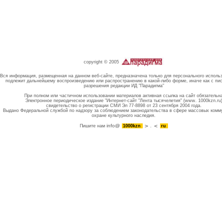
copyright © 2005
Вся информация, размещенная на данном веб-сайте, предназначена только для персонального исполь
подлежит дальнейшему воспроизведению или распространению в какой-либо форме, иначе как с пи
разрешения редакции ИД "Парадигма"
При полном или частичном использовании материалов активная ссылка на сайт обязательн
Электронное периодическое издание "Интернет-сайт "Лента тысячелетия" (www. 1000kzn.ru
свидетельство о регистрации СМИ Эл 77-8898 от 23 сентября 2004 года.
Выдано Федеральной службой по надзору за соблюдением законодательства в сфере массовых комм
охране культурного наследия.
info@
Пишите нам
1000kzn
.
ru