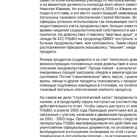
заместителем начальника училища по материальному
а на вакантную должность начпрода взял своего замес
Николая Юмаева. Но в конце августа 2005-го Юмаев н
подал в отставку, и его место занял бывший замкоман
батальона танкового обеспечения Сергей Матюхин. Вс
офицеры успешно использовали так называемую сист
недостоверного учета продовольствия, больше извест
времен хищения социалистической собственности как 
приписок. На довольствие ставились "мертвые души", и
склада № 422 ПУрВО на продсклад КВВКУ поступало з
больше продовольствия, чем требовалось. Таким образ
распоряжении офицеров оказывались "лишние", нигде
продукты.
Резерв продуктов создавался и за счет "неполного дов
военнослужащих положенных норм довольствия и нез
списания продовольствия". Проще говоря - в результа
ежедневных порций завтраков, обедов и ужинов курсан
срочников. Потом "сэкономленное" мясо, масло, тушенку
крупы, овощи и другие продукты списывались с продск
помощью подложных накладных в столовую, на полигон
танковый батальон обеспечения учебного процесса.
На самом же деле "стратегический запас" продовольс
налево, а в продслужбу округа поступал не соответст
действительности отчет. Чтобы скрыть растрату от ре
ПУрВО, в апреле 2005 года Приходько уничтожил все д
связанные с учетом, наличием и движением продоволь
за 2001 - 2003 годы. Органы предварительного следст
прокуратуры ПУрВо квалифицировали его действия к
уничтожение официальных документов, но уголовное д
возбужденное в отношении полковника по этой статье
прекращено в досудебном порядке - за истечением ср