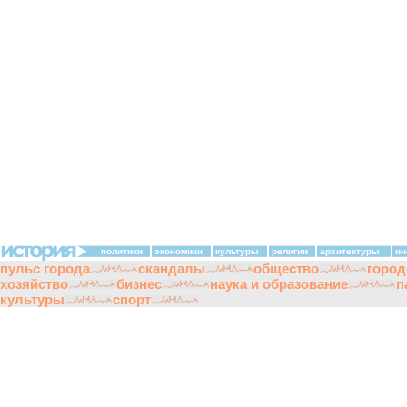
политики
экономики
культуры
религии
архитектуры
ин
пульс города
скандалы
общество
город
хозяйство
бизнес
наука и образование
п
культуры
спорт