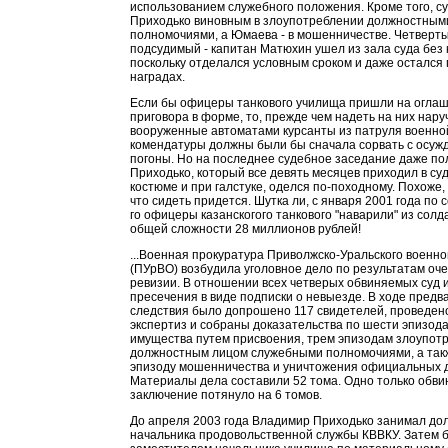
использованием служебного положения. Кроме того, с
Приходько виновным в злоупотреблении должностным
полномочиями, а Юмаева - в мошенничестве. Четверт
подсудимый - капитан Матюхин ушел из зала суда без 
поскольку отделался условным сроком и даже остался 
наградах.
Если бы офицеры танкового училища пришли на огла
приговора в форме, то, прежде чем надеть на них нару
вооруженные автоматами курсанты из патруля военно
комендатуры должны были бы сначала сорвать с осуж
погоны. Но на последнее судебное заседание даже по
Приходько, который все девять месяцев приходил в суд
костюме и при галстуке, оделся по-походному. Похоже, 
что сидеть придется. Шутка ли, с января 2001 года по 
го офицеры казанскогого танкового "наварили" из солд
общей сложности 28 миллионов рублей!
...Военная прокуратура Приволжско-Уральского военно
(ПУрВО) возбудила уголовное дело по результатам оч
ревизии. В отношении всех четверых обвиняемых суд 
пресечения в виде подписки о невыезде. В ходе предв
следствия было допрошено 117 свидетелей, проведен
экспертиз и собраны доказательства по шести эпизод
имущества путем присвоения, трем эпизодам злоупот
должностным лицом служебными полномочиями, а так
эпизоду мошенничества и уничтожения официальных 
Материалы дела составили 52 тома. Одно только обв
заключение потянуло на 6 томов.
До апреля 2003 года Владимир Приходько занимал до
начальника продовольственной службы КВВКУ. Затем 