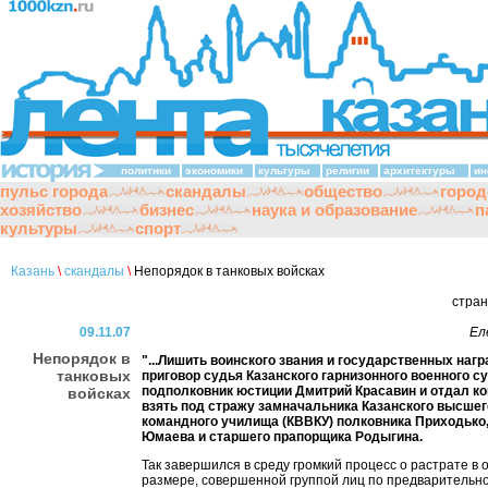
политики
экономики
культуры
религии
архитектуры
ин
пульс города
скандалы
общество
город
хозяйство
бизнес
наука и образование
п
культуры
спорт
Казань
\
скандалы
\
Непорядок в танковых войсках
стра
09.11.07
Ел
Непорядок в
"...Лишить воинского звания и государственных награ
танковых
приговор судья Казанского гарнизонного военного с
подполковник юстиции Дмитрий Красавин и отдал к
войсках
взять под стражу замначальника Казанского высшег
командного училища (КВВКУ) полковника Приходько,
Юмаева и старшего прапорщика Родыгина.
Так завершился в среду громкий процесс о растрате в 
размере, совершенной группой лиц по предварительно