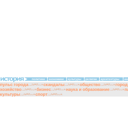
политики
экономики
культуры
религии
архитектуры
ин
пульс города
скандалы
общество
город
хозяйство
бизнес
наука и образование
п
культуры
спорт