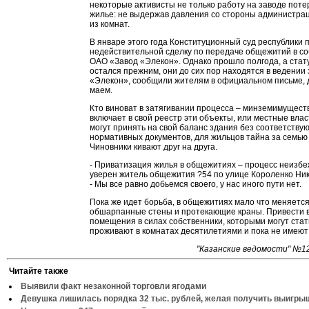
некоторые активисты не только работу на заводе потер
жилье: не выдержав давления со стороны администра
из комнат.
В январе этого года Конституционный суд республики 
недействительной сделку по передаче общежитий в с
ОАО «Завод «Элекон». Однако прошло полгода, а ста
остался прежним, они до сих пор находятся в ведении
«Элекон», сообщили жителям в официальном письме,
маем.
Кто виноват в затягивании процесса – минземимуществ
включает в свой реестр эти объекты, или местные власт
могут принять на свой баланс здания без соответству
нормативных документов, для жильцов тайна за семью
Чиновники кивают друг на друга.
- Приватизация жилья в общежитиях – процесс неизбе
уверен житель общежития ?54 по улице Короленко Ни
- Мы все равно добьемся своего, у нас иного пути нет.
Пока же идет борьба, в общежитиях мало что меняется
обшарпанные стены и протекающие краны. Привести 
помещения в силах собственники, которыми могут стать
проживают в комнатах десятилетиями и пока не имеют 
"Казанские ведомости" №12
Читайте также
Выявили факт незаконной торговли ягодами
Девушка лишилась порядка 32 тыс. рублей, желая получить выигры