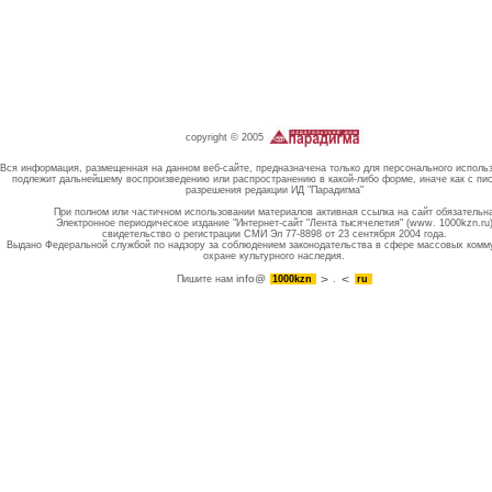
copyright © 2005
Вся информация, размещенная на данном веб-сайте, предназначена только для персонального исполь
подлежит дальнейшему воспроизведению или распространению в какой-либо форме, иначе как с пи
разрешения редакции ИД "Парадигма"
При полном или частичном использовании материалов активная ссылка на сайт обязательн
Электронное периодическое издание "Интернет-сайт "Лента тысячелетия" (www. 1000kzn.ru
свидетельство о регистрации СМИ Эл 77-8898 от 23 сентября 2004 года.
Выдано Федеральной службой по надзору за соблюдением законодательства в сфере массовых комм
охране культурного наследия.
info@
Пишите нам
1000kzn
.
ru