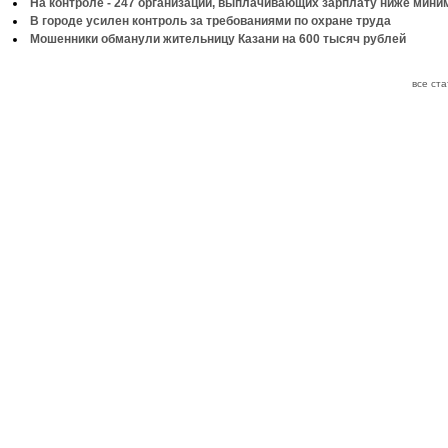
На контроле - 247 организаций, выплачивающих зарплату ниже мин
В городе усилен контроль за требованиями по охране труда
Мошенники обманули жительницу Казани на 600 тысяч рублей
все ст