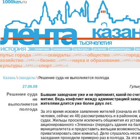
политики
экономики
культуры
религии
архитектуры
ин
пульс города
скандалы
общество
город
хозяйство
бизнес
наука и образование
п
культуры
спорт
Казань
\
скандалы
\
Решение суда не выполняется полгода
27.06.08
Гуль
Решение суда
Бывшие заводчане уже и не припомнят, какой по сче
не
митинг. Ведь конфликт между администрацией заво
жителями длится уже более двух лет.
выполняется
полгода
За это время исковое заявление жителей (сначала их 
человек, сейчас их 48) рассматривалось и в районном,
судах. Жильцы просили исключить общежития из устав
акционированного «Элекона» (передать здания на ба
муниципалитета и предоставить жильцам возможность
приватизировать свои комнаты). Дело слушалось неско
заседания проходили примерно раз в полгода. За это 