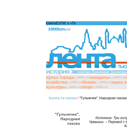
€бв®аЁзҐбЄ п «Ґ­в
политики
экономики
культуры
пульс города
скандалы
хозяйство
бизнес
наука 
культуры
спорт
Казань
\
в сказках
\
"Гульчечек". Народная сказка
"Гульчечек".
Источник: Три гол
Народная
Чувашии. – Перевод с 
сказка
К