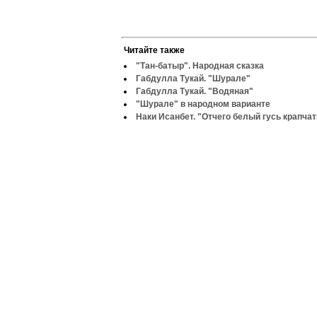
Читайте также
"Тан-батыр". Народная сказка
Габдулла Тукай. "Шурале"
Габдулла Тукай. "Водяная"
"Шурале" в народном варианте
Наки Исанбет. "Отчего белый гусь крапча