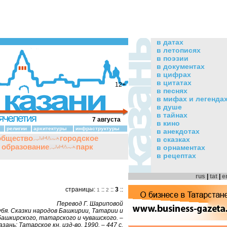
в датах
в летописях
в поэзии
в документах
в цифрах
в цитатах
12+
в песнях
в мифах и легенда
в душе
в тайнах
7 августа
в кино
религии
архитектуры
инфраструктуры
в анекдотах
общество
городское
в сказках
и образование
парк
в орнаментах
в рецептах
rus
|
tat
|
e
страницы:
::
::
3
::
1
2
Перевод Г. Шариповой
убя. Сказки народов Башкирии, Татарии и
башкирского, татарского и чувашского. –
азань: Татарское кн. изд-во, 1990. – 447 с.