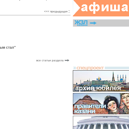
::
<<< предыдущая
тым стал"
все статьи раздела