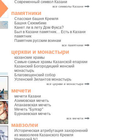
Современный символ Казани
все символы Казани
памятники
Спасская башня Кремля
Башня Сююмбике
Канет ли в лету Дом Фукса?
Был в Казани памятник… Есть в Казани
памятник
Памятник русским воинам
все памятники
церкви и монастыри
казанские храмы
Самые-самые храмы Казанской епархии
Казанский Богородицкий женский
монастырь
Благовещенский собор
Успенский Зилантов монастырь
все церкви и монастыри
мечети
мечети Казани
Азимовская мечеть
Апанаевская мечеть
Мечеть "Булгар"
Бурнаевская мечеть
все мечети
мавзолеи
Историческая атрибутация захоронений
из мавзолеев Казанского Кремля
Мавзолей N1