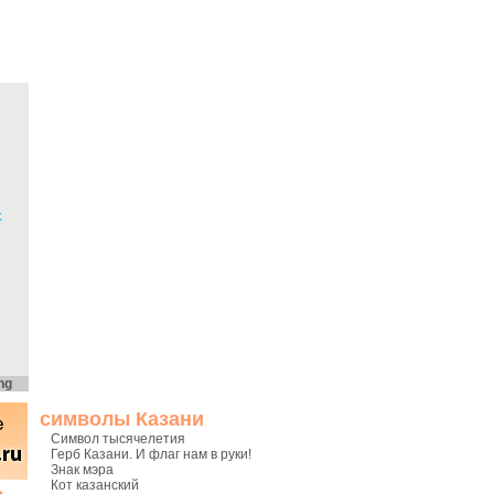
х
ng
символы Казани
Символ тысячелетия
Герб Казани. И флаг нам в руки!
Знак мэра
Кот казанский