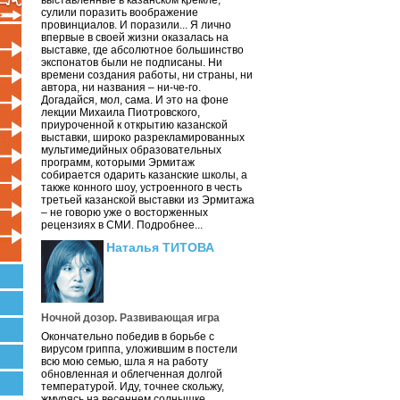
выставленные в казанском кремле,
сулили поразить воображение
провинциалов. И поразили... Я лично
впервые в своей жизни оказалась на
выставке, где абсолютное большинство
экспонатов были не подписаны. Ни
времени создания работы, ни страны, ни
автора, ни названия – ни-че-го.
Догадайся, мол, сама. И это на фоне
лекции Михаила Пиотровского,
приуроченной к открытию казанской
выставки, широко разрекламированных
мультимедийных образовательных
программ, которыми Эрмитаж
собирается одарить казанские школы, а
также конного шоу, устроенного в честь
третьей казанской выставки из Эрмитажа
– не говорю уже о восторженных
рецензиях в СМИ. Подробнее...
Наталья ТИТОВА
Ночной дозор. Развивающая игра
Окончательно победив в борьбе с
вирусом гриппа, уложившим в постели
всю мою семью, шла я на работу
обновленная и облегченная долгой
температурой. Иду, точнее скольжу,
жмурясь на весеннем солнышке.