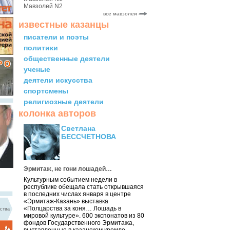
Мавзолей N2
все мавзолеи
известные казанцы
писатели и поэты
политики
общественные деятели
ученые
деятели искусства
спортсмены
религиозные деятели
колонка авторов
Светлана
БЕССЧЕТНОВА
Эрмитаж, не гони лошадей…
Культурным событием недели в
республике обещала стать открывшаяся
в последних числах января в центре
«Эрмитаж-Казань» выставка
«Полцарства за коня… Лошадь в
ства
мировой культуре». 600 экспонатов из 80
фондов Государственного Эрмитажа,