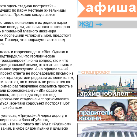
 что здесь стадион построят?» -
идущих по парку местные жительницы
ванова. Прохожие сокрушаются.
ставило появление в их родном парке
очие поведали, что начинают инженерно-
А в приемной главного инженера
их поспешили успокоить: мол, предстоит
и. Правда, что подразумевается под
ли.
алась и корреспондент «ВК». Однако в
одтвердили, что геологические
гражданпроект, но на вопрос, кто и что
униципальной земле, ответить не смогли,
ванное учреждение. А на официальный
проект ответа не последовало: письмо из
ректора спустили рядовым исполнителям,
овили ответ, но отослать не решаются вот
 пример разговорчивее оказались простые
зали корреспонеднту «ВК» ордер на
илось, что разведка ведется под
ировочного стадиона и спорткомплекса.
ться, все-таки соцобъект построят! Вот
- с избытком.
уже есть, «Триумф». А через дорогу, в
нировочная база «Рубина», -
ко. - Не многовато ли? Мы с «Рубином»
язания, в кафе рядом пьянка и шум всю