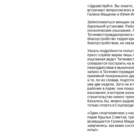
«Здравствуйте. Вы знаете,
встречают вопросом всех 
Галина Мащенко и Юлия И
Забеспокоиться женщин за
бурильной установки. Раб
геологические изыскания. 
Татинвестгражданпроекта 
благоустройство территори
благоустройством, не сказа
Узнать подробности попыт
пресс-службе мэрии лишь п
изыскания ведет Татинвест
собирается построить на м
переадресовав в вышеназ
запрос в Татинвестграждан
приемной генерального ди
а те, по их словам, подгот
уже две недели. Зато не в
рабочие в парке: они пока
изыскания, в котором знач
строительство некого трен
Казалось бы, можно радова
только спорта в Соцгороде 
«Один спорткомплекс у нас 
парке Крылья Советов, тре
возмущается Галина Мащен
замучились: как какие сост
ночь!».