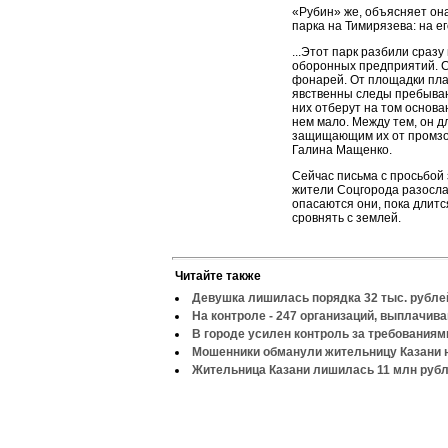
«Рубин» же, объясняет она
парка на Тимирязева: на е
...Этот парк разбили сраз
оборонных предприятий. С
фонарей. От площадки пла
явственны следы пребыван
них отберут на том основа
нем мало. Между тем, он д
защищающим их от промзон
Галина Мащенко.
Сейчас письма с просьбой 
жители Соцгорода разосла
опасаются они, пока длитс
сровнять с землей.
Читайте также
Девушка лишилась порядка 32 тыс. рубле
На контроле - 247 организаций, выплачи
В городе усилен контроль за требованиям
Мошенники обманули жительницу Казани н
Жительница Казани лишилась 11 млн руб