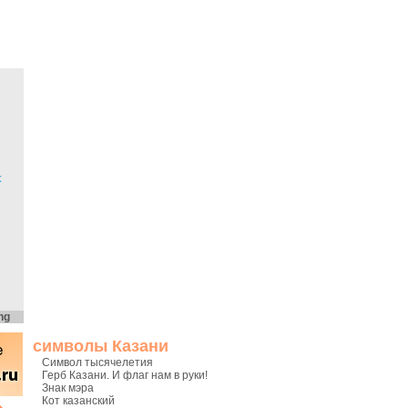
х
ng
символы Казани
Символ тысячелетия
Герб Казани. И флаг нам в руки!
Знак мэра
Кот казанский