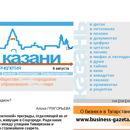
в датах
в летописях
в поэзии
в документах
в цифрах
в цитатах
12+
в песнях
в мифах и легенда
в душе
в тайнах
6 августа
в кино
религии
архитектуры
инфраструктуры
в анекдотах
общество
городское
в сказках
и образование
парк
в орнаментах
в рецептах
тадион?
rus
|
tat
|
e
Алина ГРИГОРЬЕВА
зеленой» преграды, отделяющей их от
, живущие в Соцгороде. Ради каких
м между улицами Тимирязева и
 в строжайшем секрете.