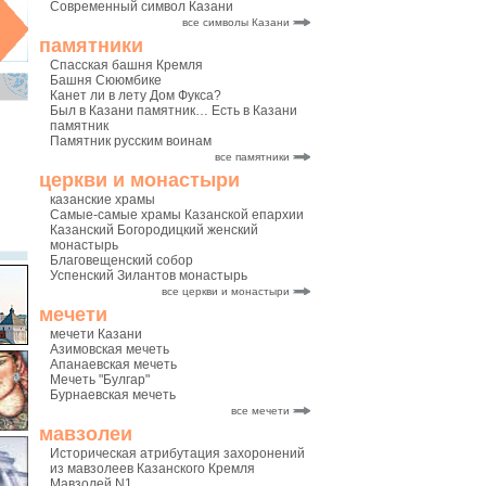
Современный символ Казани
все символы Казани
памятники
Спасская башня Кремля
Башня Сююмбике
Канет ли в лету Дом Фукса?
Был в Казани памятник… Есть в Казани
памятник
Памятник русским воинам
все памятники
церкви и монастыри
казанские храмы
Самые-самые храмы Казанской епархии
Казанский Богородицкий женский
монастырь
Благовещенский собор
Успенский Зилантов монастырь
все церкви и монастыри
мечети
мечети Казани
Азимовская мечеть
Апанаевская мечеть
Мечеть "Булгар"
Бурнаевская мечеть
все мечети
мавзолеи
Историческая атрибутация захоронений
из мавзолеев Казанского Кремля
Мавзолей N1