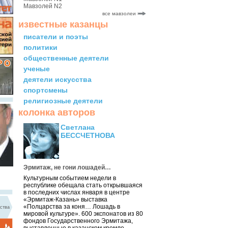
Мавзолей N2
все мавзолеи
известные казанцы
писатели и поэты
политики
общественные деятели
ученые
деятели искусства
спортсмены
религиозные деятели
колонка авторов
Светлана
БЕССЧЕТНОВА
Эрмитаж, не гони лошадей…
Культурным событием недели в
республике обещала стать открывшаяся
в последних числах января в центре
«Эрмитаж-Казань» выставка
«Полцарства за коня… Лошадь в
ства
мировой культуре». 600 экспонатов из 80
фондов Государственного Эрмитажа,