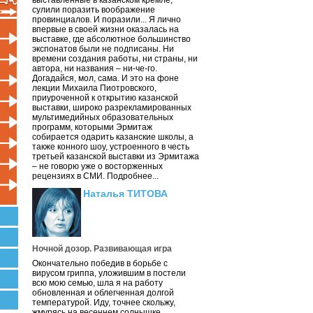
выставленные в казанском кремле,
сулили поразить воображение
провинциалов. И поразили... Я лично
впервые в своей жизни оказалась на
выставке, где абсолютное большинство
экспонатов были не подписаны. Ни
времени создания работы, ни страны, ни
автора, ни названия – ни-че-го.
Догадайся, мол, сама. И это на фоне
лекции Михаила Пиотровского,
приуроченной к открытию казанской
выставки, широко разрекламированных
мультимедийных образовательных
программ, которыми Эрмитаж
собирается одарить казанские школы, а
также конного шоу, устроенного в честь
третьей казанской выставки из Эрмитажа
– не говорю уже о восторженных
рецензиях в СМИ. Подробнее...
Наталья ТИТОВА
Ночной дозор. Развивающая игра
Окончательно победив в борьбе с
вирусом гриппа, уложившим в постели
всю мою семью, шла я на работу
обновленная и облегченная долгой
температурой. Иду, точнее скольжу,
жмурясь на весеннем солнышке.