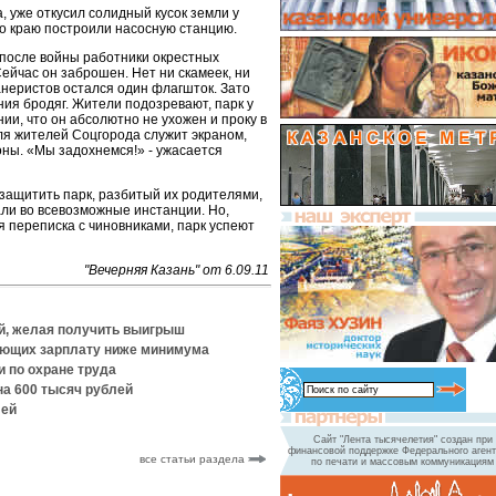
, уже откусил солидный кусок земли у
го краю построили насосную станцию.
у после войны работники окрестных
ейчас он заброшен. Нет ни скамеек, ни
неристов остался один флагшток. Зато
ия бродяг. Жители подозревают, парк у
нии, что он абсолютно не ухожен и проку в
ля жителей Соцгорода служит экраном,
ы. «Мы задохнемся!» - ужасается
защитить парк, разбитый их родителями,
ли во всевозможные инстанции. Но,
я переписка с чиновниками, парк успеют
"Вечерняя Казань" от 6.09.11
й, желая получить выигрыш
вающих зарплату ниже минимума
и по охране труда
а 600 тысяч рублей
лей
Сайт "Лента тысячелетия" создан при
финансовой поддержке Федерального агент
все статьи раздела
по печати и массовым коммуникациям