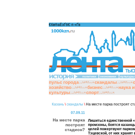
€бв®аЁзҐбЄ п «Ґ­в
политики
экономики
культуры
пульс города
скандалы
хозяйство
бизнес
наука 
культуры
спорт
Казань
\
скандалы
\
На месте парка построят с
07.09.11
На месте парка
Лишиться единственной «
построят
промзоны, боятся казанцы
целей пожертвуют парко
стадион?
Тэцевской, от них хранят