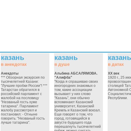
казань
казань
казан
в анекдотах
в душе
в датах
Анекдоты
Альбина АБСАЛЯМОВА.
ХХ век
*** Обзорная экскурсия по
"Алифба"
1920 г., 25 ию
тысячелетней Казани:
"Когда я спрашиваю своих
провозглаше
"Лучшие пробки России"! ***
иногородних знакомых о
столицей Тат
Татарстан обратился в
том, какие ассоциации
Автономной 
российский парламент с
вызывает у них слово
Социалистич
жалобой на пословицу
"Казань", они обычно
Республики.
"Незваный гость хуже
вспоминают Казанский
татарина". Парламент
университет, Казанский
жалобу рассмотрел и
Кремль и Казанский вокзал.
постановил: - Отныне
Еще говорят о том, что
говорить: "Незваный гость
город, готовящийся в
лучше татарина".
августе будущего года
перешагнуть тысячелетний
рубеж, можно считать