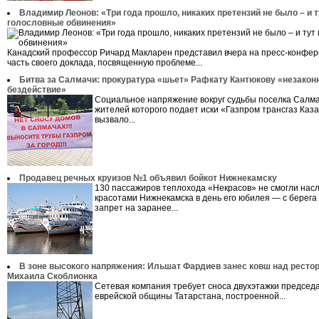
Владимир Леонов: «Три года прошло, никаких претензий не было – и т
голословные обвинения»
Канадский профессор Ричард Макларен представил вчера на пресс-конфе
часть своего доклада, посвященную проблеме...
Битва за Салмачи: прокуратура «шьет» Рафкату Кантюкову «незакон
бездействие»
Социальное напряжение вокруг судьбы поселка Салма
жителей которого подает иски «Газпром трансгаз Каза
вызвало...
Продавец речных круизов №1 объявил бойкот Нижнекамску
130 пассажиров теплохода «Некрасов» не смогли нас
красотами Нижнекамска в день его юбилея — с берег
запрет на заранее...
В зоне высокого напряжения: Ильшат Фардиев занес ковш над ресто
Михаила Скоблионка
Сетевая компания требует сноса двухэтажки председ
еврейской общины Татарстана, построенной...