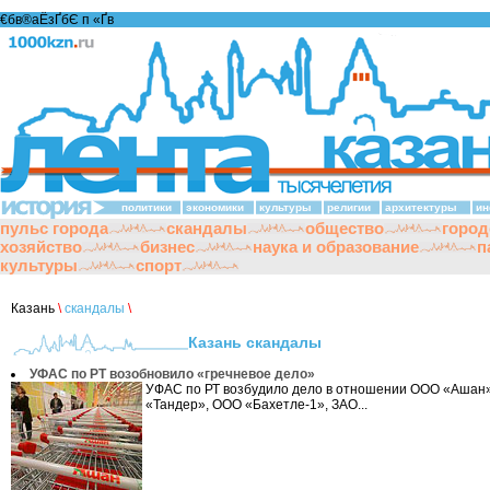
€бв®аЁзҐбЄ п «Ґ­в
политики
экономики
культуры
религии
архитектуры
ин
пульс города
скандалы
общество
город
хозяйство
бизнес
наука и образование
п
культуры
спорт
Казань
\
скандалы
\
Казань скандалы
УФАС по РТ возобновило «гречневое дело»
УФАС по РТ возбудило дело в отношении ООО «Ашан»
«Тандер», ООО «Бахетле-1», ЗАО...