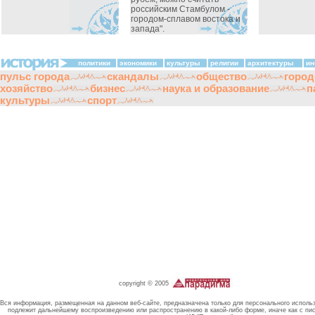
российским Стамбулом -
городом-сплавом востока и
запада".
политики
экономики
культуры
религии
архитектуры
ин
пульс города
скандалы
общество
город
хозяйство
бизнес
наука и образование
п
культуры
спорт
copyright © 2005
Вся информация, размещенная на данном веб-сайте, предназначена только для персонального исполь
подлежит дальнейшему воспроизведению или распространению в какой-либо форме, иначе как с пи