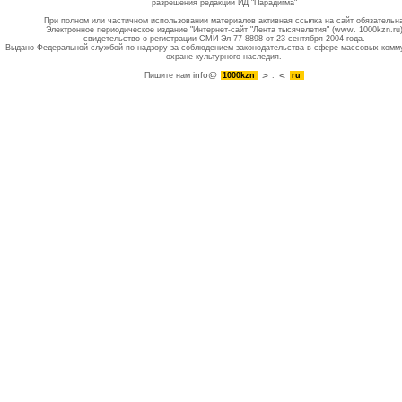
разрешения редакции ИД "Парадигма"
При полном или частичном использовании материалов активная ссылка на сайт обязательн
Электронное периодическое издание "Интернет-сайт "Лента тысячелетия" (www. 1000kzn.ru
свидетельство о регистрации СМИ Эл 77-8898 от 23 сентября 2004 года.
Выдано Федеральной службой по надзору за соблюдением законодательства в сфере массовых комм
охране культурного наследия.
info@
Пишите нам
1000kzn
.
ru