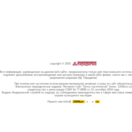
copyright © 2005
Вся информация, размещенная на данном веб-сайте, предназначена только для персонального исполь
подлежит дальнейшему воспроизведению или распространению в какой-либо форме, иначе как с пи
разрешения редакции ИД "Парадигма"
При полном или частичном использовании материалов активная ссылка на сайт обязательн
Электронное периодическое издание "Интернет-сайт "Лента тысячелетия" (www. 1000kzn.ru
свидетельство о регистрации СМИ Эл 77-8898 от 23 сентября 2004 года.
Выдано Федеральной службой по надзору за соблюдением законодательства в сфере массовых комм
охране культурного наследия.
info@
Пишите нам
1000kzn
.
ru