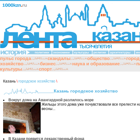
политики
экономики
культуры
религии
архитектуры
ин
пульс города
скандалы
общество
город
хозяйство
бизнес
наука и образование
п
культуры
спорт
Казань
\
городское хозяйство
\
Казань городское хозяйство
Вокруг дома на Авангардной разлилось море
Жильцы этого дома уже почувствовали все прелести 
весны...
В Казани появится лекарственный фонд