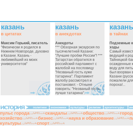
казань
казань
казан
в цитатах
в анекдотах
в тайнах
Максим Горький, писатель
Анекдоты
Подземные 
"Физически я родился в
*** Обзорная экскурсия по
ходы
Нижнем Новгороде, духовно
тысячелетней Казани:
Самый извест
в Казани. Казань -
"Лучшие пробки России"! ***
ведущий к ро
любимейший из моих
Татарстан обратился в
Тайницкой ба
университетов"
российский парламент с
осажденные 
жалобой на пословицу
воду для пить
"Незваный гость хуже
был взорван 
татарина". Парламент
Казани (русск
жалобу рассмотрел и
пожалели для
постановил: - Отныне
пороха!...
говорить: "Незваный гость
лучше татарина".
политики
экономики
культуры
религии
архитектуры
ин
пульс города
скандалы
общество
город
хозяйство
бизнес
наука и образование
п
культуры
спорт