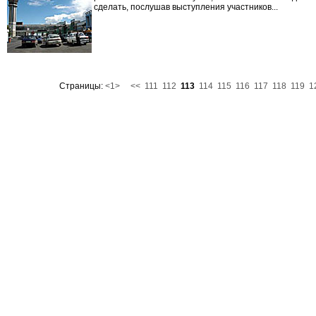
сделать, послушав выступления участников...
Страницы:
<1>
<<
111
112
113
114
115
116
117
118
119
1