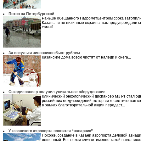
Потоп на Петербургской
Раньше обещанного Гидрометцентром срока затопил
Казань - и не низинные окраины, как предупреждали с
самый...
За сосульки чиновников бьют рублем
Казанские дома вовсю чистят от наледи и снега...
Онкодиспансер получил уникальное оборудование
Клинический онкологический диспансер МЗ РТ стал од
российских медучреждений, которым косметическая 
в рамках благотворительной акции передаст...
У казанского аэропорта появится “напарник”
Похоже, создание в Казани аэропорта деловой авиаци
решенный. Во всяком случае, именно такой вывод мо