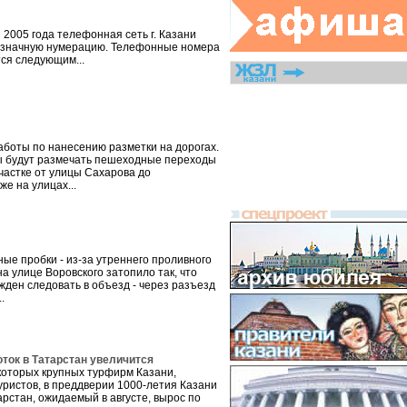
я 2005 года телефонная сеть г. Казани
изначную нумерацию. Телефонные номера
ся следующим...
боты по нанесению разметки на дорогах.
 будут размечать пешеходные переходы
частке от улицы Сахарова до
же на улицах...
ные пробки - из-за утреннего проливного
а улице Воровского затопило так, что
жден следовать в объезд - через разъезд
.
оток в Татарстан увеличится
которых крупных турфирм Казани,
ристов, в преддверии 1000-летия Казани
арстан, ожидаемый в августе, вырос по