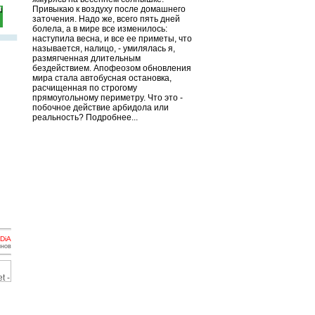
Привыкаю к воздуху после домашнего
заточения. Надо же, всего пять дней
болела, а в мире все изменилось:
наступила весна, и все ее приметы, что
называется, налицо, - умилялась я,
размягченная длительным
бездействием. Апофеозом обновления
мира стала автобусная остановка,
расчищенная по строгому
прямоугольному периметру. Что это -
побочное действие арбидола или
реальность? Подробнее...
DiA
инов