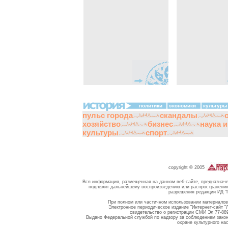
политики
экономики
культуры
пульс города
скандалы
хозяйство
бизнес
наука 
культуры
спорт
copyright © 2005
Вся информация, размещенная на данном веб-сайте, предназначе
подлежит дальнейшему воспроизведению или распространению 
разрешения редакции ИД "
При полном или частичном использовании материалов 
Электронное периодическое издание "Интернет-сайт "
свидетельство о регистрации СМИ Эл 77-889
Выдано Федеральной службой по надзору за соблюдением зако
охране культурного на