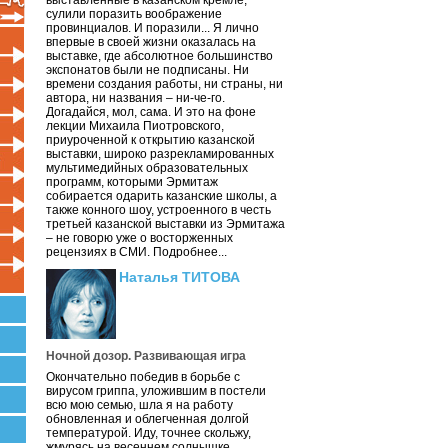
выставленные в казанском кремле,
сулили поразить воображение
провинциалов. И поразили... Я лично
впервые в своей жизни оказалась на
выставке, где абсолютное большинство
экспонатов были не подписаны. Ни
времени создания работы, ни страны, ни
автора, ни названия – ни-че-го.
Догадайся, мол, сама. И это на фоне
лекции Михаила Пиотровского,
приуроченной к открытию казанской
выставки, широко разрекламированных
мультимедийных образовательных
программ, которыми Эрмитаж
собирается одарить казанские школы, а
также конного шоу, устроенного в честь
третьей казанской выставки из Эрмитажа
– не говорю уже о восторженных
рецензиях в СМИ. Подробнее...
Наталья ТИТОВА
Ночной дозор. Развивающая игра
Окончательно победив в борьбе с
вирусом гриппа, уложившим в постели
всю мою семью, шла я на работу
обновленная и облегченная долгой
температурой. Иду, точнее скольжу,
жмурясь на весеннем солнышке.