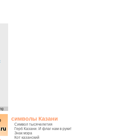
х
ng
символы Казани
Символ тысячелетия
Герб Казани. И флаг нам в руки!
Знак мэра
Кот казанский