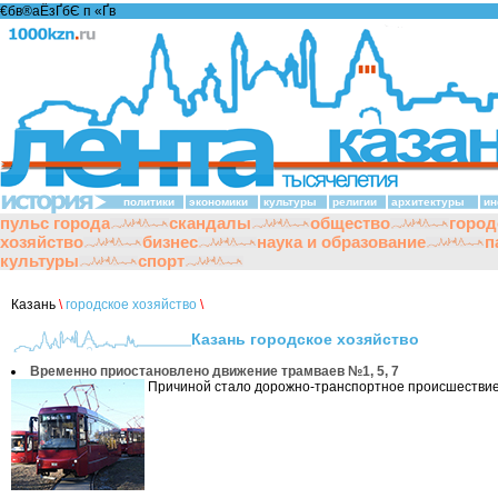
€бв®аЁзҐбЄ п «Ґ­в
политики
экономики
культуры
религии
архитектуры
ин
пульс города
скандалы
общество
город
хозяйство
бизнес
наука и образование
п
культуры
спорт
Казань
\
городское хозяйство
\
Казань городское хозяйство
Временно приостановлено движение трамваев №1, 5, 7
Причиной стало дорожно-транспортное происшествие.