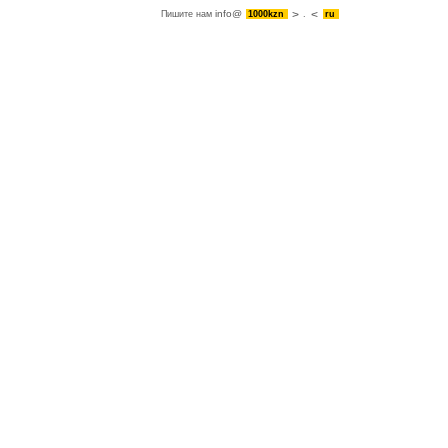
info@
Пишите нам
1000kzn
.
ru