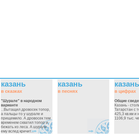
казань
казань
казан
в сказках
в песнях
в цифрах
"Шурале" в народном
Общие сведе
варианте
Казань - сто
...Вытащил дровосек топор,
Татарстан с 
а пальцы-то у шурале и
425,3 кв.км и
прищемило. А дровосек тем
1106,9 тыс. ч
временем схватил топор и
бежать из леса. А шурале
ему вслед кричит...