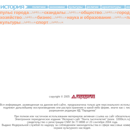
политики
экономики
культуры
религии
архитектуры
ин
пульс города
скандалы
общество
город
хозяйство
бизнес
наука и образование
п
культуры
спорт
copyright © 2005
Вся информация, размещенная на данном веб-сайте, предназначена только для персонального исполь
подлежит дальнейшему воспроизведению или распространению в какой-либо форме, иначе как с пи
разрешения редакции ИД "Парадигма"
При полном или частичном использовании материалов активная ссылка на сайт обязательн
Электронное периодическое издание "Интернет-сайт "Лента тысячелетия" (www. 1000kzn.ru
свидетельство о регистрации СМИ Эл 77-8898 от 23 сентября 2004 года.
Выдано Федеральной службой по надзору за соблюдением законодательства в сфере массовых комм
охране культурного наследия.