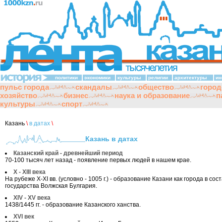
политики
экономики
культуры
религии
архитектуры
ин
пульс города
скандалы
общество
город
хозяйство
бизнес
наука и образование
п
культуры
спорт
Казань
\
в датах
\
Казань в датах
Казанский край - древнейший период
70-100 тысяч лет назад - появление первых людей в нашем крае.
X - XIII века
На рубеже X-XI вв. (условно - 1005 г.) - образование Казани как города в сос
государства Волжская Булгария.
XIV - XV века
1438/1445 гг. - образование Казанского ханства.
XVI век