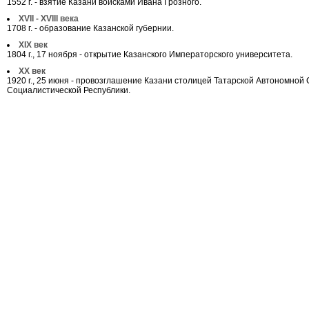
1552 г. - взятие Казани войсками Ивана Грозного.
XVII - XVIII века
1708 г. - образование Казанской губернии.
XIX век
1804 г., 17 ноября - открытие Казанского Императорского университета.
ХХ век
1920 г., 25 июня - провозглашение Казани столицей Татарской Автономной
Социалистической Республики.