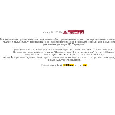
copyright © 2005
Вся информация, размещенная на данном веб-сайте, предназначена только для персонального исполь
подлежит дальнейшему воспроизведению или распространению в какой-либо форме, иначе как с пи
разрешения редакции ИД "Парадигма"
При полном или частичном использовании материалов активная ссылка на сайт обязательн
Электронное периодическое издание "Интернет-сайт "Лента тысячелетия" (www. 1000kzn.ru
свидетельство о регистрации СМИ Эл 77-8898 от 23 сентября 2004 года.
Выдано Федеральной службой по надзору за соблюдением законодательства в сфере массовых комм
охране культурного наследия.
info@
Пишите нам
1000kzn
.
ru