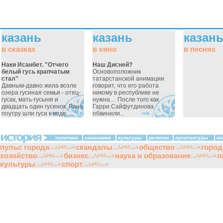
казань
казань
казан
в сказках
в кино
в песнях
Наки Исанбет. "Отчего
Наш Дисней?
белый гусь крапчатым
Основоположник
стал"
татарстанской анимации
Давным-давно жила возле
говорит, что его работа
озера гусиная семья - отец-
никому в республике не
гусак, мать-гусыня и
нужна… После того как
двадцать один гусенок. Рано
Гарри Сайфутдинова
поутру шли гуси к воде...
обвинили...
политики
экономики
культуры
религии
архитектуры
ин
пульс города
скандалы
общество
город
хозяйство
бизнес
наука и образование
п
культуры
спорт