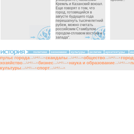
Кремль и Казанский вокзал.
Еще говорят о том, что
город, готовящийся в
августе будущего года
перешагнуть тысячелетний
рубеж, можно считать
российским Стамбулом -
городом-сплавом востока и
запада".
политики
экономики
культуры
религии
архитектуры
ин
пульс города
скандалы
общество
город
хозяйство
бизнес
наука и образование
п
культуры
спорт