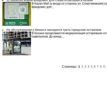
Установлен новый фандомат для сбора вторсырья в Казани
В Kazan Mall (у входа со стороны ул. Спартаковская) 
фандомат для...
На обслуживании у бизнеса находится треть городских остановок
В Казани продолжается модернизация устаревших ос
павильонов. До конца...
Страницы:
1
2
3
4
5
6
7
8
9