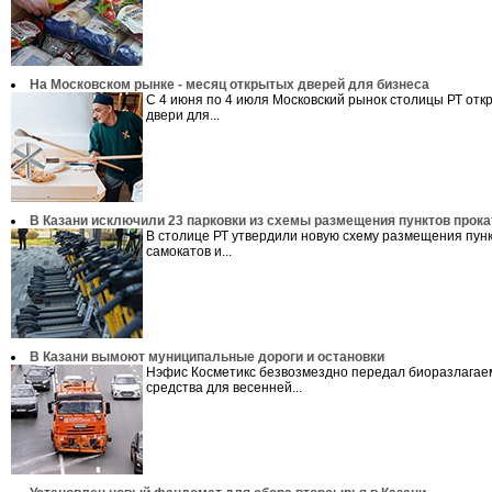
На Московском рынке - месяц открытых дверей для бизнеса
С 4 июня по 4 июля Московский рынок столицы РТ отк
двери для...
В Казани исключили 23 парковки из схемы размещения пунктов прок
В столице РТ утвердили новую схему размещения пунк
самокатов и...
В Казани вымоют муниципальные дороги и остановки
Нэфис Косметикс безвозмездно передал биоразлага
средства для весенней...