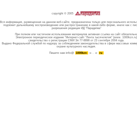
copyright © 2005
Вся информация, размещенная на данном веб-сайте, предназначена только для персонального исполь
подлежит дальнейшему воспроизведению или распространению в какой-либо форме, иначе как с пи
разрешения редакции ИД "Парадигма"
При полном или частичном использовании материалов активная ссылка на сайт обязательн
Электронное периодическое издание "Интернет-сайт "Лента тысячелетия" (www. 1000kzn.ru
свидетельство о регистрации СМИ Эл 77-8898 от 23 сентября 2004 года.
Выдано Федеральной службой по надзору за соблюдением законодательства в сфере массовых комм
охране культурного наследия.
info@
Пишите нам
1000kzn
.
ru