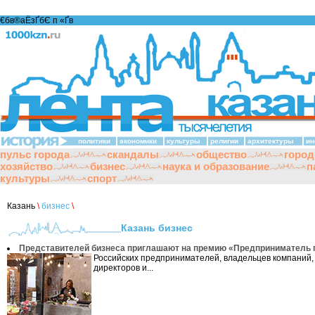
€бв®аЁзҐбЄ п «Ґ­в
политики
экономики
культуры
религии
архитектуры
ин
пульс города
скандалы
общество
город
хозяйство
бизнес
наука и образование
п
культуры
спорт
Казань
\
бизнес
\
Казань бизнес
Представителей бизнеса приглашают на премию «Предприниматель 
Российских предпринимателей, владельцев компаний
директоров и...