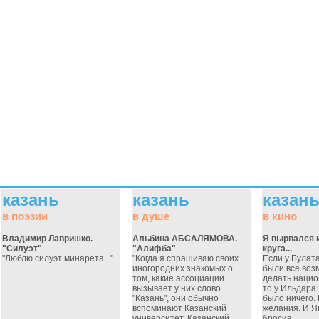
казань
казань
казан
в поэзии
в душе
в кино
Владимир Лавришко.
Альбина АБСАЛЯМОВА.
Я вырвался и
"Силуэт"
"Алифба"
круга...
"Люблю силуэт минарета..."
"Когда я спрашиваю своих
Если у Булат
иногородних знакомых о
были все воз
том, какие ассоциации
делать нацио
вызывает у них слово
то у Ильдара
"Казань", они обычно
было ничего.
вспоминают Казанский
желания. И Я
университет, Казанский
бросив...