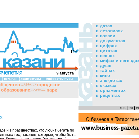
в датах
в летописях
в поэзии
в документах
в цифрах
в цитатах
12+
в песнях
в мифах и легенда
в душе
в тайнах
9 августа
в кино
религии
архитектуры
инфраструктуры
в анекдотах
общество
городское
в сказках
и образование
парк
в орнаментах
в рецептах
rus
|
tat
|
e
ах
еде и в празднествах, кто любит бегать по
ля всех тех, наконец, которые, чтобы быть