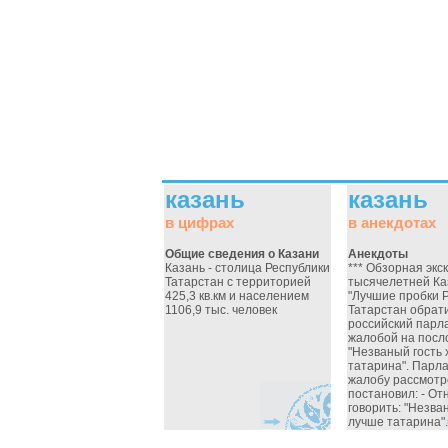
казань
казань
в цифрах
в анекдотах
Общие сведения о Казани
Анекдоты
Казань - столица Республики
*** Обзорная экс
Татарстан с территорией
тысячелетней Ка
425,3 кв.км и населением
"Лучшие пробки Р
1106,9 тыс. человек
Татарстан обрат
российский парл
жалобой на посл
"Незваный гость 
татарина". Парл
жалобу рассмотр
постановил: - От
говорить: "Незва
лучше татарина".