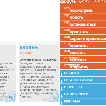
казань
в кино
История кино в Чистополе
курсия по
Город Чистополь.
зани:
Старожилы вспоминают, что
оссии"! ***
прокатный пункт появился
ССЫЛКИ
ился в
здесь вскоре после
амент с
памятного постановления
БИБЛИОГРАФИЯ
овицу
Совнаркома Татарии об
хуже
учреждении кинопроката.
амент
Сперва вместилищем
О ПРОЕКТЕ
ел и
кинофонда стало здание в
ныне
центре города, на улице
НАШИ УСЛУГИ
ный гость
Ленина...
РЕКЛАМА