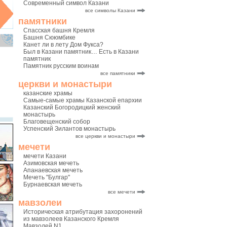
Современный символ Казани
все символы Казани
памятники
Спасская башня Кремля
Башня Сююмбике
Канет ли в лету Дом Фукса?
Был в Казани памятник… Есть в Казани
памятник
Памятник русским воинам
все памятники
церкви и монастыри
казанские храмы
Самые-самые храмы Казанской епархии
Казанский Богородицкий женский
монастырь
Благовещенский собор
Успенский Зилантов монастырь
все церкви и монастыри
мечети
мечети Казани
Азимовская мечеть
Апанаевская мечеть
Мечеть "Булгар"
Бурнаевская мечеть
все мечети
мавзолеи
Историческая атрибутация захоронений
из мавзолеев Казанского Кремля
Мавзолей N1