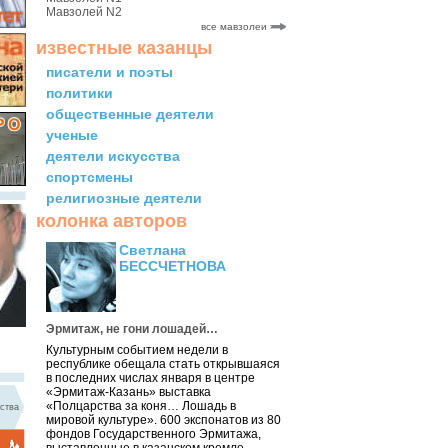
Мавзолей N2
все мавзолеи
известные казанцы
писатели и поэты
политики
общественные деятели
ученые
деятели искусства
спортсмены
религиозные деятели
колонка авторов
Светлана
БЕССЧЕТНОВА
Эрмитаж, не гони лошадей…
Культурным событием недели в
республике обещала стать открывшаяся
в последних числах января в центре
«Эрмитаж-Казань» выставка
«Полцарства за коня… Лошадь в
ства
мировой культуре». 600 экспонатов из 80
фондов Государственного Эрмитажа,