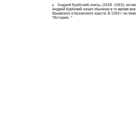
Андрей Курбский, князь, (1528 -1583), акт
Андрей Курбский начал обычную в то время воен
Крымского и Казанского ханств. В 1564 г. он беж
"История..."