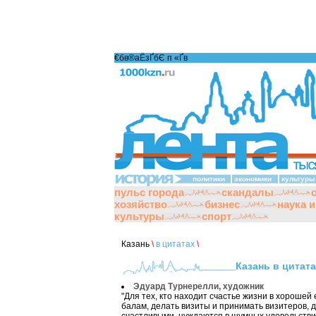
€бв®аЁзҐбЄ п «Ґ­в
политики
экономики
культуры
пульс города
скандалы
хозяйство
бизнес
наука 
культуры
спорт
Казань
\
в цитатах
\
Казань в цитат
Эдуард Турнерелли, художник
"Для тех, кто находит счастье жизни в хорошей 
балам, делать визиты и принимать визитеров, д