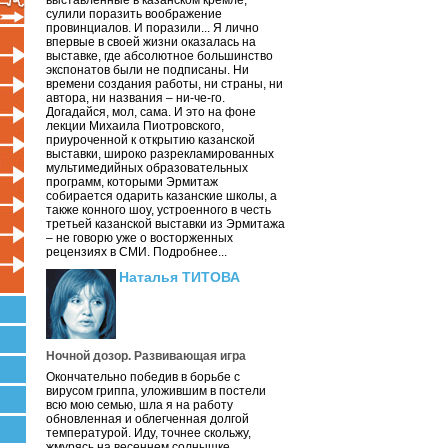
выставленные в казанском кремле,
сулили поразить воображение
провинциалов. И поразили... Я лично
впервые в своей жизни оказалась на
выставке, где абсолютное большинство
экспонатов были не подписаны. Ни
времени создания работы, ни страны, ни
автора, ни названия – ни-че-го.
Догадайся, мол, сама. И это на фоне
лекции Михаила Пиотровского,
приуроченной к открытию казанской
выставки, широко разрекламированных
мультимедийных образовательных
программ, которыми Эрмитаж
собирается одарить казанские школы, а
также конного шоу, устроенного в честь
третьей казанской выставки из Эрмитажа
– не говорю уже о восторженных
рецензиях в СМИ. Подробнее...
Наталья ТИТОВА
Ночной дозор. Развивающая игра
Окончательно победив в борьбе с
вирусом гриппа, уложившим в постели
всю мою семью, шла я на работу
обновленная и облегченная долгой
температурой. Иду, точнее скольжу,
жмурясь на весеннем солнышке.