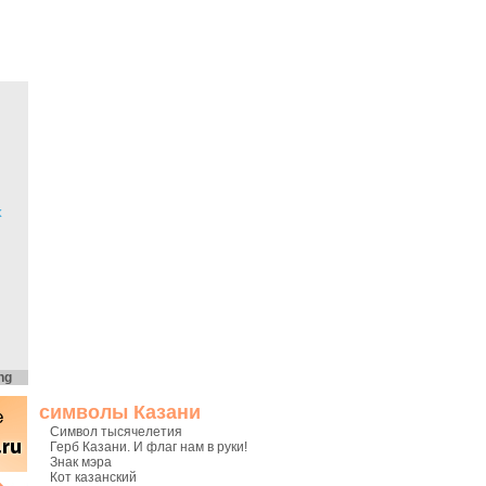
х
ng
символы Казани
Символ тысячелетия
Герб Казани. И флаг нам в руки!
Знак мэра
Кот казанский