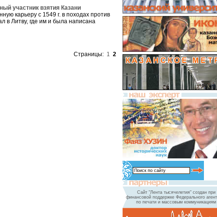
ивный участник взятия Казани
ную карьеру с 1549 г. в походах против
ал в Литву, где им и была написана
Страницы:
1
2
Сайт "Лента тысячелетия" создан при
финансовой поддержке Федерального агент
по печати и массовым коммуникациям