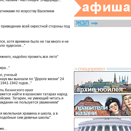
х, Казань - настоящее Эльдорадо..."
ратниками по искусству Василием
ь приведение всей окрестной стороны под
лся, хотя времени было не так много и не
ло чудесное..."
Нижнего, надобно прожить все лето"
ра..."
г, ученый
наук мы выехали по "Дороге жизни" 24
941-1942 годов..."
ль Казанского края
жется найти в казанских татарах народ
йские. Татарин, не умеющий читать и
ражданин не пользуется уважением"
ая молельная храмина и школа, а в
 подобные сим девичьи школы".
е...