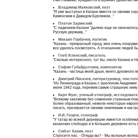
счастливыми, нуждаются в шумных удовольствия
Владимир Маяковский, поэт
"Я уже выступал в Казани вместе со своими со
Каменским и Давидом Бурлюком..."
Платон Заринский
"С падением Казани "далеко еще не окончилос
Русскую державу..."
Михаил Горбачев, политик
"Казань - прекрасный город, мне очень понрави
все удалось посмотреть. А отношение людей бы
Глеб Успенский, писатель
"Сколько интересного, тут бы, около Казани и 
София Губайдуллина, композитор
"Казань - частица моей души, моего духовного ми
Дмитрий Лихачев, литературовед, текстоло
"Из Ленинграда в Казань с эшелоном Академии 
июня 1942 года, пережив самую страшную зиму 1
Карл Фукс, ученый-этнограф, исследовате
"Всякому заезжему без сомнения странным пока
более образованный, нежели некоторые европе
писать, презирается своими земляками и как г
И.И. Георги, этнограф
"У татар во всякой деревушке имеется особлив
казанских слободах и в больших деревнях есть
Сибгат Хаким, поэт
Спросите нас: - Откуда вы? - Мы вольные волнаж