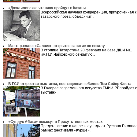
«Джалиловские чтения» пройдут в Казани
Всероссийская научная конференция, приуроченная к
татарского поэта, объединит...
Мастер-класс «Cantus»: открытое занятие по вокалу
В столице Татарстана 20 февраля на базе ДШИ №1
им.П.И.Чайковского открытую...
В ГСИ откроется выставка, посвященная юбилею Том Сойер Феста
В Галерее современного искусства ГМИИ РТ пройдет 
выставки...
«Сундук Абики» покажут в Присутственных местах
Представление в жанре клоунады от Руслана Риманас
рамках фестиваля «Күрше»...