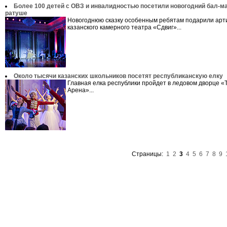
Более 100 детей с ОВЗ и инвалидностью посетили новогодний бал-м
ратуше
Новогоднюю сказку особенным ребятам подарили арт
казанского камерного театра «Сдвиг»...
Около тысячи казанских школьников посетят республиканскую елку
Главная елка республики пройдет в ледовом дворце «
Арена»...
Страницы:
1
2
3
4
5
6
7
8
9