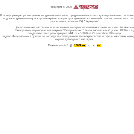
copyright © 2005
Вся информация, размещенная на данном веб-сайте, предназначена только для персонального исполь
подлежит дальнейшему воспроизведению или распространению в какой-либо форме, иначе как с пи
разрешения редакции ИД "Парадигма"
При полном или частичном использовании материалов активная ссылка на сайт обязательн
Электронное периодическое издание "Интернет-сайт "Лента тысячелетия" (www. 1000kzn.ru
свидетельство о регистрации СМИ Эл 77-8898 от 23 сентября 2004 года.
Выдано Федеральной службой по надзору за соблюдением законодательства в сфере массовых комм
охране культурного наследия.
info@
Пишите нам
1000kzn
.
ru