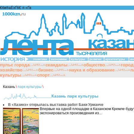
€бв®аЁзҐбЄ п «Ґ­в
политики
экономики
культуры
религии
архитектуры
ин
пульс города
скандалы
общество
город
хозяйство
бизнес
наука и образование
п
культуры
спорт
Казань
\
парк культуры
\
Казань парк культуры
В «Хазинэ» открылась выставка работ Баки Урманче
Впервые на одной площадке в Казанском Кремле буду
экспонироваться произведения из...