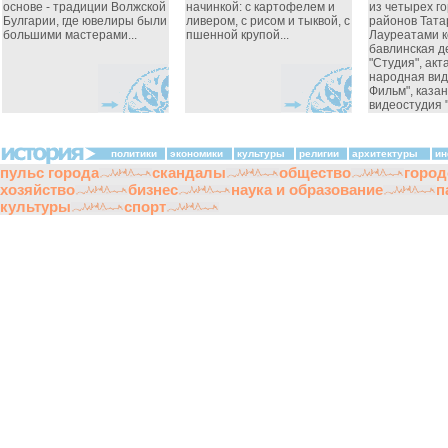
основе - традиции Волжской
начинкой: с картофелем и
из четырех г
Булгарии, где ювелиры были
ливером, с рисом и тыквой, с
районов Тата
большими мастерами...
пшенной крупой...
Лауреатами к
бавлинская д
"Студия", ак
народная вид
Фильм", каза
видеостудия "
политики
экономики
культуры
религии
архитектуры
ин
пульс города
скандалы
общество
город
хозяйство
бизнес
наука и образование
п
культуры
спорт