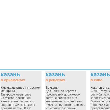
казань
казань
казан
в орнаментах
в рецептах
в кино
Как украшались татарские
Бэккэны
Крылья студ
женщины
Для бэккэнов берется
В 2002 году н
Татарское ювелирное
пресное или дрожжевое
республиканс
искусство, достигшее
тесто, и делаются они
короткометр
наивысшего расцвета к
значительно крупней, чем
"Кунел чишмэ
середине XIX века, имеет
обычные пирожки. Готовить
"Родники душ
древние истоки. В его
их можно с различной
представлен