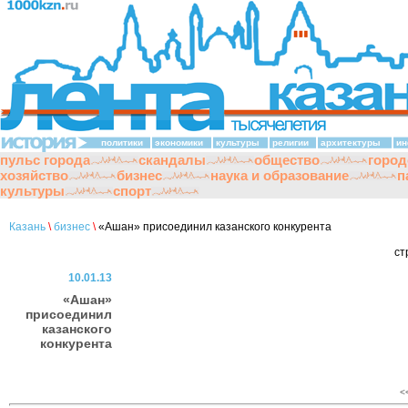
политики
экономики
культуры
религии
архитектуры
ин
пульс города
скандалы
общество
город
хозяйство
бизнес
наука и образование
п
культуры
спорт
Казань
\
бизнес
\
«Ашан» присоединил казанского конкурента
ст
10.01.13
«Ашан»
присоединил
казанского
конкурента
<