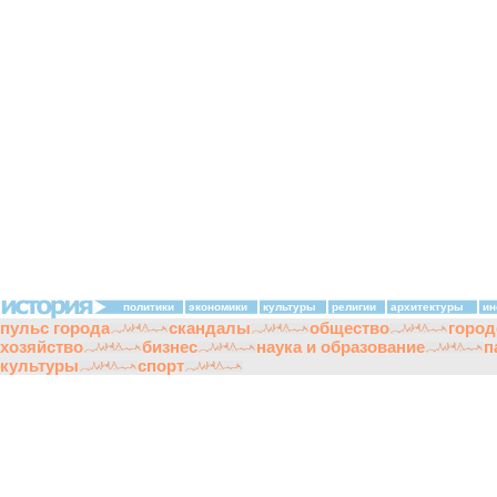
политики
экономики
культуры
религии
архитектуры
ин
пульс города
скандалы
общество
город
хозяйство
бизнес
наука и образование
п
культуры
спорт