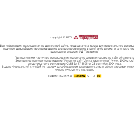
copyright © 2005
Вся информация, размещенная на данном веб-сайте, предназначена только для персонального исполь
подлежит дальнейшему воспроизведению или распространению в какой-либо форме, иначе как с пи
разрешения редакции ИД "Парадигма"
При полном или частичном использовании материалов активная ссылка на сайт обязательн
Электронное периодическое издание "Интернет-сайт "Лента тысячелетия" (www. 1000kzn.ru
свидетельство о регистрации СМИ Эл 77-8898 от 23 сентября 2004 года.
Выдано Федеральной службой по надзору за соблюдением законодательства в сфере массовых комм
охране культурного наследия.
info@
Пишите нам
1000kzn
.
ru