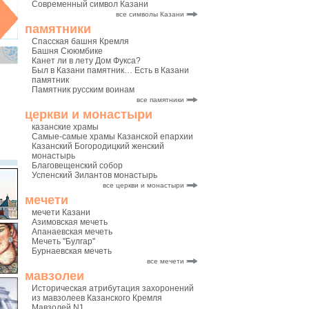
Современный символ Казани
все символы Казани
памятники
Спасская башня Кремля
Башня Сююмбике
Канет ли в лету Дом Фукса?
Был в Казани памятник… Есть в Казани
памятник
Памятник русским воинам
все памятники
церкви и монастыри
казанские храмы
Самые-самые храмы Казанской епархии
Казанский Богородицкий женский
монастырь
Благовещенский собор
Успенский Зилантов монастырь
все церкви и монастыри
мечети
мечети Казани
Азимовская мечеть
Апанаевская мечеть
Мечеть "Булгар"
Бурнаевская мечеть
все мечети
мавзолеи
Историческая атрибутация захоронений
из мавзолеев Казанского Кремля
Мавзолей N1