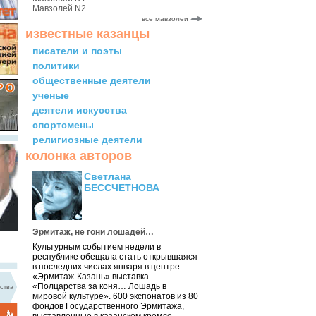
Мавзолей N2
все мавзолеи
известные казанцы
писатели и поэты
политики
общественные деятели
ученые
деятели искусства
спортсмены
религиозные деятели
колонка авторов
Светлана
БЕССЧЕТНОВА
Эрмитаж, не гони лошадей…
Культурным событием недели в
республике обещала стать открывшаяся
в последних числах января в центре
«Эрмитаж-Казань» выставка
«Полцарства за коня… Лошадь в
ства
мировой культуре». 600 экспонатов из 80
фондов Государственного Эрмитажа,