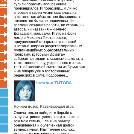
выставленные в казанском кремле,
сулили поразить воображение
провинциалов. И поразили... Я лично
впервые в своей жизни оказалась на
выставке, где абсолютное большинство
экспонатов были не подписаны. Ни
времени создания работы, ни страны, ни
автора, ни названия – ни-че-го.
Догадайся, мол, сама. И это на фоне
лекции Михаила Пиотровского,
приуроченной к открытию казанской
выставки, широко разрекламированных
мультимедийных образовательных
программ, которыми Эрмитаж
собирается одарить казанские школы, а
также конного шоу, устроенного в честь
третьей казанской выставки из Эрмитажа
– не говорю уже о восторженных
рецензиях в СМИ. Подробнее...
Наталья ТИТОВА
Ночной дозор. Развивающая игра
Окончательно победив в борьбе с
вирусом гриппа, уложившим в постели
всю мою семью, шла я на работу
обновленная и облегченная долгой
температурой. Иду, точнее скольжу,
жмурясь на весеннем солнышке.