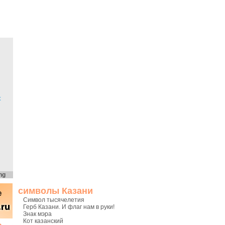
х
ng
символы Казани
Символ тысячелетия
Герб Казани. И флаг нам в руки!
Знак мэра
Кот казанский