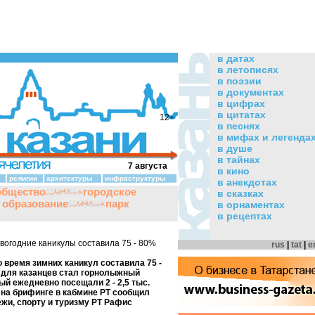
в датах
в летописях
в поэзии
в документах
в цифрах
в цитатах
12+
в песнях
в мифах и легенда
в душе
в тайнах
7 августа
в кино
религии
архитектуры
инфраструктуры
в анекдотах
общество
городское
в сказках
и образование
парк
в орнаментах
в рецептах
овогодние каникулы составила 75 - 80%
rus
|
tat
|
e
о время зимних каникул составила 75 -
для казанцев стал горнолыжный
ый ежедневно посещали 2 - 2,5 тыс.
 на брифинге в кабмине РТ сообщил
жи, спорту и туризму РТ Рафис