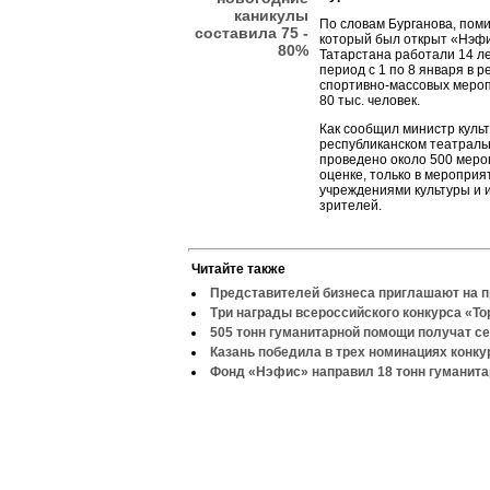
каникулы
По словам Бурганова, поми
составила 75 -
который был открыт «Нэфи
80%
Татарстана работали 14 л
период с 1 по 8 января в 
спортивно-массовых мероп
80 тыс. человек.
Как сообщил министр культ
республиканском театрал
проведено около 500 меро
оценке, только в меропри
учреждениями культуры и и
зрителей.
Читайте также
Представителей бизнеса приглашают на 
Три награды всероссийского конкурса «То
505 тонн гуманитарной помощи получат с
Казань победила в трех номинациях конку
Фонд «Нэфис» направил 18 тонн гуманита