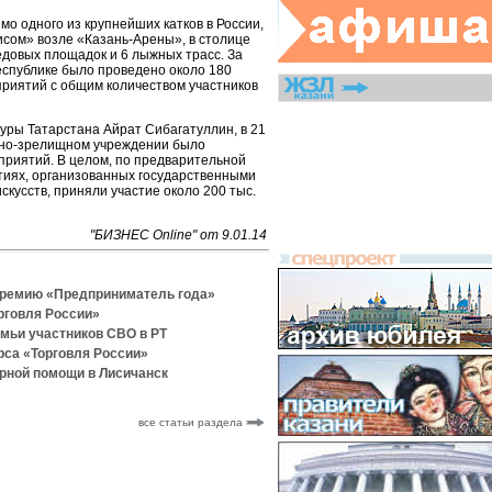
мо одного из крупнейших катков в России,
сом» возле «Казань-Арены», в столице
едовых площадок и 6 лыжных трасс. За
республике было проведено около 180
риятий с общим количеством участников
уры Татарстана Айрат Сибагатуллин, в 21
ьно-зрелищном учреждении было
приятий. В целом, по предварительной
ятиях, организованных государственными
скусств, приняли участие около 200 тыс.
"БИЗНЕС Online" от 9.01.14
премию «Предприниматель года»
рговля России»
емьи участников СВО в РТ
рса «Торговля России»
рной помощи в Лисичанск
все статьи раздела