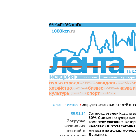
€бв®аЁзҐбЄ п «Ґ­в
политики
экономики
культуры
пульс города
скандалы
хозяйство
бизнес
наука 
культуры
спорт
Казань
\
бизнес
\
Загрузка казанских отелей в н
09.01.14
Загрузка отелей Казани в
80%. Самым популярным 
Загрузка
комплекс «Казань», котор
казанских
человек. Об этом сегодня
отелей в
министр по делам молоде
Бурганов.
новогодние