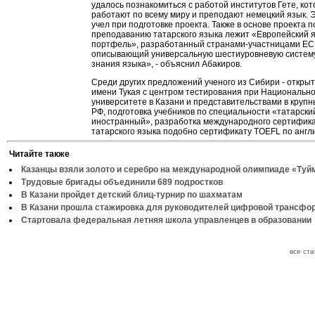
удалось познакомиться с работой институтов Гете, ко
работают по всему миру и преподают немецкий язык. 
учел при подготовке проекта. Также в основе проекта п
преподаванию татарского языка лежит «Европейский 
портфель», разработанный странами-участницами ЕС
описывающий универсальную шестиуровневую систем
знания языка», - объяснил Абакиров.
Среди других предложений ученого из Сибири - открыт
имени Тукая с центром тестирования при Национальн
университете в Казани и представительствами в крупн
РФ, подготовка учебников по специальности «татарский
иностранный», разработка международного сертифик
татарского языка подобно сертификату TOEFL по англи
Читайте также
Казанцы взяли золото и серебро на международной олимпиаде «Туй
Трудовые бригады объединили 689 подростков
В Казани пройдет детский блиц-турнир по шахматам
В Казани прошла стажировка для руководителей цифровой трансфо
Стартовала федеральная летняя школа управленцев в образовании
все ст