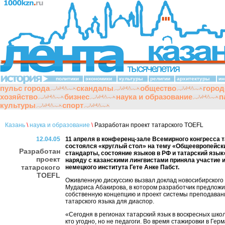
политики
экономики
культуры
религии
архитектуры
ин
пульс города
скандалы
общество
город
хозяйство
бизнес
наука и образование
п
культуры
спорт
Казань
\
наука и образование
\
Разработан проект татарского TOEFL
12.04.05
11 апреля в конференц-зале Всемирного конгресса 
состоялся «круглый стол» на тему «Общеевропейск
Разработан
стандарты, состояние языков в РФ и татарский язык»
проект
наряду с казанскими лингвистами приняла участие 
татарского
немецкого института Гете Анке Пабст.
TOEFL
Оживленную дискуссию вызвал доклад новосибирского 
Мудариса Абакирова, в котором разработчик предлож
собственную концепцию и проект системы преподаван
татарского языка для диаспор.
«Сегодня в регионах татарский язык в воскресных шко
кто угодно, но не педагоги. Во время стажировки в Гер