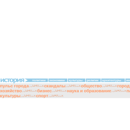
политики
экономики
культуры
религии
архитектуры
ин
пульс города
скандалы
общество
город
хозяйство
бизнес
наука и образование
п
культуры
спорт