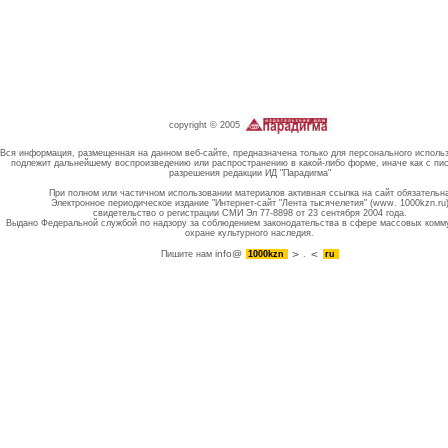
copyright © 2005
Вся информация, размещенная на данном веб-сайте, предназначена только для персонального исполь
подлежит дальнейшему воспроизведению или распространению в какой-либо форме, иначе как с пи
разрешения редакции ИД "Парадигма"
При полном или частичном использовании материалов активная ссылка на сайт обязательн
Электронное периодическое издание "Интернет-сайт "Лента тысячелетия" (www. 1000kzn.ru
свидетельство о регистрации СМИ Эл 77-8898 от 23 сентября 2004 года.
Выдано Федеральной службой по надзору за соблюдением законодательства в сфере массовых комм
охране культурного наследия.
info@
Пишите нам
1000kzn
.
ru