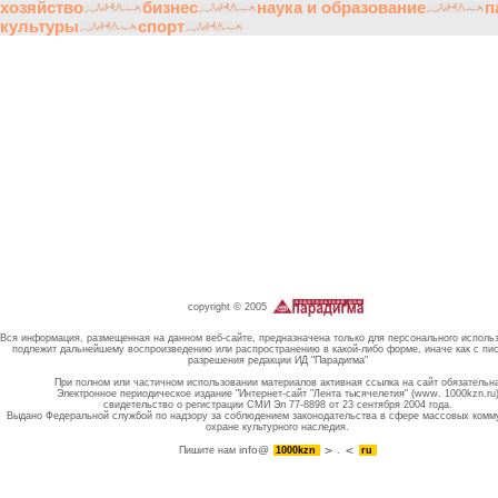
хозяйство
бизнес
наука и образование
п
культуры
спорт
copyright © 2005
Вся информация, размещенная на данном веб-сайте, предназначена только для персонального исполь
подлежит дальнейшему воспроизведению или распространению в какой-либо форме, иначе как с пи
разрешения редакции ИД "Парадигма"
При полном или частичном использовании материалов активная ссылка на сайт обязательн
Электронное периодическое издание "Интернет-сайт "Лента тысячелетия" (www. 1000kzn.ru
свидетельство о регистрации СМИ Эл 77-8898 от 23 сентября 2004 года.
Выдано Федеральной службой по надзору за соблюдением законодательства в сфере массовых комм
охране культурного наследия.
info@
Пишите нам
1000kzn
.
ru