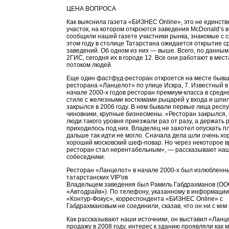
ЦЕНА ВОПРОСА
Как выяснила газета «БИЗНЕС Online», это не единст
участок, на котором откроются заведения McDonald’s в
сообщили нашей газете участники рынка, знакомые с с
этом году в столице Татарстана ожидается открытие с
заведений. Об одном из них — выше. Всего, по данным
2ГИС, сегодня их в городе 12. Все они работают в мес
потоком людей.
Еще один фастфуд-ресторан откроется на месте бывш
ресторана «Ланцелот» по улице Искра, 7. Известный в
начале 2000-х годов ресторан премиум-класса в средн
стиле с железными костюмами рыцарей у входа и шпи
закрылся в 2006 году. В нем бывали первые лица респу
чиновники, крупные бизнесмены. «Ресторан закрылся, 
люди такого уровня приезжали раз от разу, а держать 
приходилось под них. Владелец не захотел опускать пл
дальше так идти не могло. Сначала дела шли очень хо
хороший московский шеф-повар. Но через некоторое 
ресторан стал нерентабельным», — рассказывают на
собеседники.
Ресторан «Ланцелот» в начале 2000-х был излюбленн
татарстанских VIP'ов
Владельцем заведения был Рамиль Габдрахманов (О
«Автодрайв»). По телефону, указанному в информаци
«Контур-Фокус», корреспондента «БИЗНЕС Online» с
Габдрахмановым не соединили, сказав, что он ни с кем
Как рассказывают наши источники, он выставил «Ланц
продажу в 2008 году, интерес к зданию проявляли как м