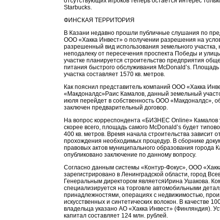
отсутствующих игроков теперь остается интерес тольк
Starbucks.
ФИНСКАЯ ТЕРРИТОРИЯ
В Казани недавно прошли публичные слушания по пр
ООО «Хакка Инвест» о получении разрешения на усло
разрешенный вид использования земельного участка,
неподалеку от пересечения проспекта Победы и улиц
участке планируется строительство предприятия общ
питания быстрого обслуживания McDonald’s. Площадь
участка составляет 1570 кв. метров.
Как пояснил представитель компаний ООО «Хакка Инв
«Макдоналдс»Раис Камалов, данный земельный участо
июля перейдет в собственность ООО «Макдоналдс», о
заключен предварительный договор.
На вопрос корреспондента «БИЗНЕС Online» Камалов у
скорее всего, площадь самого McDonald’s будет типово
400 кв. метров. Время начала строительства зависит о
прохождения необходимых процедур. В сборнике доку
правовых актов муниципального образования города К
опубликовано заключение по данному вопросу.
Согласно данным системы «Контур-Фокус», ООО «Хакк
зарегистрировано в Ленинградской области, город Все
Генеральным директором являетсяИрина Ушакова. Ко
специализируется на торговле автомобильными детал
принадлежностями, операциях с недвижимостью, прои
искусственных и синтетических волокон. В качестве 10
владельца указано АО «Хакка Инвест» (Финляндия). У
капитал составляет 124 млн. рублей.