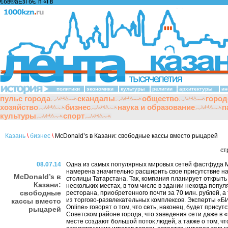
€бв®аЁзҐбЄ п «Ґ­в
политики
экономики
культуры
религии
архитектуры
ин
пульс города
скандалы
общество
город
хозяйство
бизнес
наука и образование
п
культуры
спорт
Казань
\
бизнес
\
McDonald’s в Казани: свободные кассы вместо рыцарей
ст
08.07.14
Одна из самых популярных мировых сетей фастфуда 
намерена значительно расширить свое присутствие н
McDonald’s в
столицы Татарстана. Так, компания планирует открыть
Казани:
нескольких местах, в том числе в здании некогда попул
свободные
ресторана, приобретенного почти за 70 млн. рублей, а
из торгово-развлекательных комплексов. Эксперты «
кассы вместо
Online» говорят о том, что сеть, наконец, будет присутс
рыцарей
Советском районе города, что заведения сети даже в 
месте создают большой поток людей, а также о том, чт