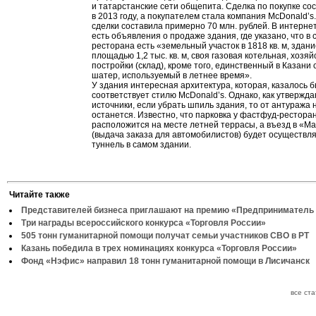
и татарстанские сети общепита. Сделка по покупке со
в 2013 году, а покупателем стала компания McDonald’s
сделки составила примерно 70 млн. рублей. В интернет
есть объявления о продаже здания, где указано, что в
ресторана есть «земельный участок в 1818 кв. м, здан
площадью 1,2 тыс. кв. м, своя газовая котельная, хозя
постройки (склад), кроме того, единственный в Казан
шатер, используемый в летнее время».
У здания интересная архитектура, которая, казалось б
соответствует стилю McDonald’s. Однако, как утвержд
источники, если убрать шпиль здания, то от антуража 
останется. Известно, что парковка у фастфуд-рестора
расположится на месте летней террасы, а въезд в «М
(выдача заказа для автомобилистов) будет осуществля
туннель в самом здании.
Читайте также
Представителей бизнеса приглашают на премию «Предприниматель 
Три награды всероссийского конкурса «Торговля России»
505 тонн гуманитарной помощи получат семьи участников СВО в РТ
Казань победила в трех номинациях конкурса «Торговля России»
Фонд «Нэфис» направил 18 тонн гуманитарной помощи в Лисичанск
все ст