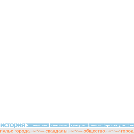
политики
экономики
культуры
религии
архитектуры
ин
пульс города
скандалы
общество
город