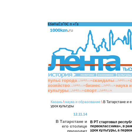
€бв®аЁзҐбЄ п «Ґ­в
политики
экономики
культуры
пульс города
скандалы
хозяйство
бизнес
наука 
культуры
спорт
Казань
\
наука и образование
\
В Татарстане и е
урок культуры
12.11.14
В Татарстане и
В РТ стартовал респуб
его столице
первоклассника», в ра
урок культуры, а перв
проходит