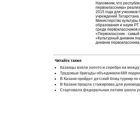
Напомним, что республи
первоклассника» реализу
2015 года для учеников
учреждений Татарстана.
Министерство культуры 
образования и науки РТ.
среди первоклассников 
«Первоклассник - самый
«Культурный дневник пе
дневник первоклассника
Читайте также
Казанцы взяли золото и серебро на межд
Трудовые бригады объединили 689 подро
В Казани пройдет детский блиц-турнир по
В Казани прошла стажировка для руково
Стартовала федеральная летняя школа у