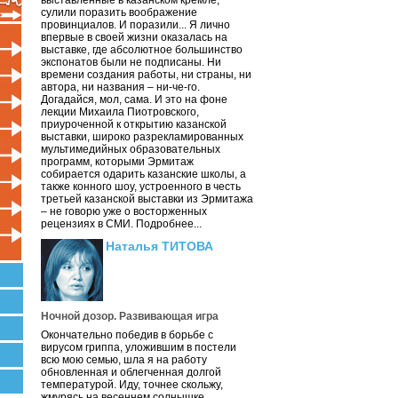
выставленные в казанском кремле,
сулили поразить воображение
провинциалов. И поразили... Я лично
впервые в своей жизни оказалась на
выставке, где абсолютное большинство
экспонатов были не подписаны. Ни
времени создания работы, ни страны, ни
автора, ни названия – ни-че-го.
Догадайся, мол, сама. И это на фоне
лекции Михаила Пиотровского,
приуроченной к открытию казанской
выставки, широко разрекламированных
мультимедийных образовательных
программ, которыми Эрмитаж
собирается одарить казанские школы, а
также конного шоу, устроенного в честь
третьей казанской выставки из Эрмитажа
– не говорю уже о восторженных
рецензиях в СМИ. Подробнее...
Наталья ТИТОВА
Ночной дозор. Развивающая игра
Окончательно победив в борьбе с
вирусом гриппа, уложившим в постели
всю мою семью, шла я на работу
обновленная и облегченная долгой
температурой. Иду, точнее скольжу,
жмурясь на весеннем солнышке.