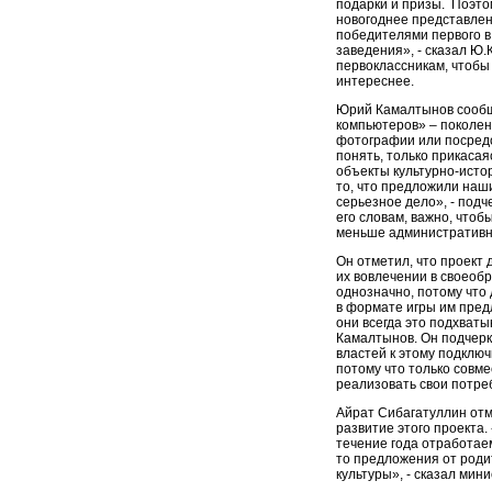
подарки и призы. Поэто
новогоднее представлен
победителями первого в
заведения», - сказал Ю
первоклассникам, чтобы 
интереснее.
Юрий Камалтынов сообщи
компьютеров» – поколен
фотографии или посредс
понять, только прикасая
объекты культурно-истор
то, что предложили наш
серьезное дело», - подч
его словам, важно, чтоб
меньше административн
Он отметил, что проект 
их вовлечении в своеобра
однозначно, потому что 
в формате игры им пред
они всегда это подхваты
Камалтынов. Он подчерк
властей к этому подклю
потому что только совме
реализовать свои потре
Айрат Сибагатуллин отм
развитие этого проекта.
течение года отработаем
то предложения от родит
культуры», - сказал мини