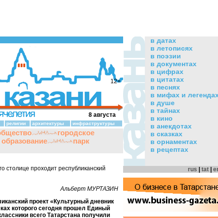
в датах
в летописях
в поэзии
в документах
в цифрах
в цитатах
12+
в песнях
в мифах и легенда
в душе
в тайнах
8 августа
в кино
религии
архитектуры
инфраструктуры
в анекдотах
общество
городское
в сказках
и образование
парк
в орнаментах
в рецептах
го столице проходит республиканский
rus
|
tat
|
e
Альберт МУРТАЗИН
ликанский проект «Культурный дневник
мках которого сегодня прошел Единый
оклассники всего Татарстана получили