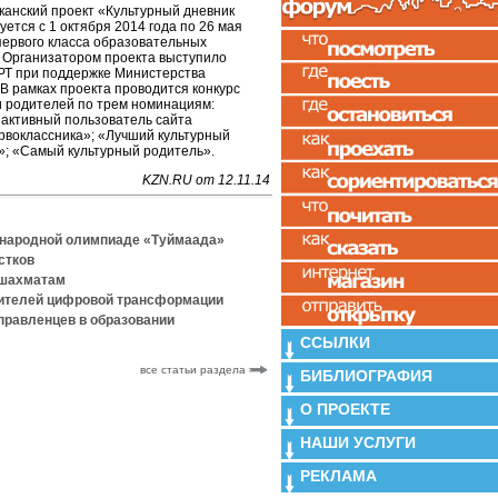
канский проект «Культурный дневник
ется с 1 октября 2014 года по 26 мая
 первого класса образовательных
 Организатором проекта выступило
РТ при поддержке Министерства
 В рамках проекта проводится конкурс
и родителей по трем номинациям:
 активный пользователь сайта
рвоклассника»; «Лучший культурный
»; «Самый культурный родитель».
KZN.RU от 12.11.14
ународной олимпиаде «Туймаада»
стков
 шахматам
дителей цифровой трансформации
правленцев в образовании
ССЫЛКИ
все статьи раздела
БИБЛИОГРАФИЯ
О ПРОЕКТЕ
НАШИ УСЛУГИ
РЕКЛАМА