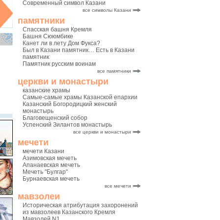
Современный символ Казани
все символы Казани
памятники
Спасская башня Кремля
Башня Сююмбике
Канет ли в лету Дом Фукса?
Был в Казани памятник… Есть в Казани
памятник
Памятник русским воинам
все памятники
церкви и монастыри
казанские храмы
Самые-самые храмы Казанской епархии
Казанский Богородицкий женский
монастырь
Благовещенский собор
Успенский Зилантов монастырь
все церкви и монастыри
мечети
мечети Казани
Азимовская мечеть
Апанаевская мечеть
Мечеть "Булгар"
Бурнаевская мечеть
все мечети
мавзолеи
Историческая атрибутация захоронений
из мавзолеев Казанского Кремля
Мавзолей N1