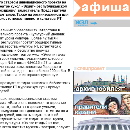
Со стартом инновационного проекта на
еатре кукол «Экият» республиканском
поздравил заместитель Председателя
алтынов. Также на организованном для
рисутствовал министр культуры РТ
пальных образованиях Татарстана в
тельного проекта «Культурный дневник
ят уроки культуры. Более 42 тысяч
й республики посетят общедоступные
истерства культуры РТ, встретятся с
ультуры и бесплатно получат
 казанском театре кукол «Экият» также
урок культуры, участниками которого
ицея №5 и школ №№116 и 27, а также
иченными возможностями Городского
тей-инвалидов – всего более 200 ребят. В
организовали интерактивную игру и
роходят сегодня в школах и библиотеках
столице РТ в уроках культуры примут
детей.
авил первоклассников со стартом
ммы. «Вам очень повезло, что взрослые
 за то, чтобы вы выросли умными,
ридумали этот дневник», - отметил он и
дя домой, показать родителям свой
едложить вместе ходить в кино, музеи,
ия культуры. «За это каждый из вас,
е всего посетит музеев и театров, получит