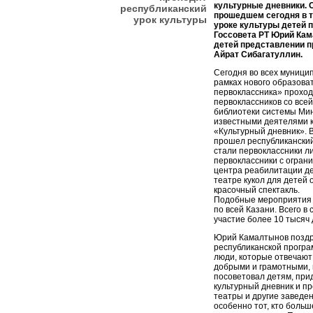
культурные дневники. 
республиканский
прошедшем сегодня в т
урок культуры
уроке культуры детей 
Госсовета РТ Юрий Кам
детей представлении п
Айрат Сибагатуллин.
Сегодня во всех муници
рамках нового образова
первоклассника» проход
первоклассников со все
библиотеки системы Мин
известными деятелями к
«Культурный дневник». В
прошел республиканский 
стали первоклассники л
первоклассники с огран
центра реабилитации де
театре кукол для детей 
красочный спектакль.
Подобные мероприятия п
по всей Казани. Всего в 
участие более 10 тысяч 
Юрий Камалтынов поздр
республиканской програ
люди, которые отвечают
добрыми и грамотными, п
посоветовал детям, при
культурный дневник и пр
театры и другие заведен
особенно тот, кто больш