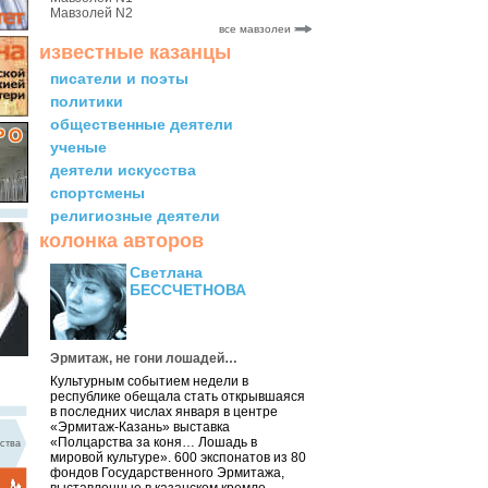
Мавзолей N2
все мавзолеи
известные казанцы
писатели и поэты
политики
общественные деятели
ученые
деятели искусства
спортсмены
религиозные деятели
колонка авторов
Светлана
БЕССЧЕТНОВА
Эрмитаж, не гони лошадей…
Культурным событием недели в
республике обещала стать открывшаяся
в последних числах января в центре
«Эрмитаж-Казань» выставка
«Полцарства за коня… Лошадь в
ства
мировой культуре». 600 экспонатов из 80
фондов Государственного Эрмитажа,