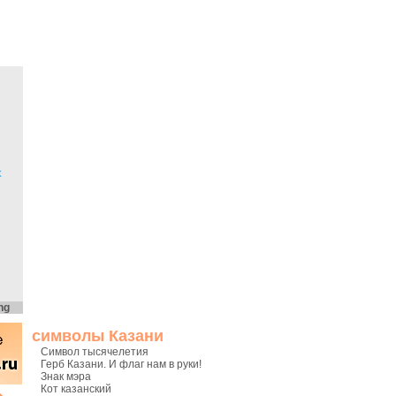
х
ng
символы Казани
Символ тысячелетия
Герб Казани. И флаг нам в руки!
Знак мэра
Кот казанский