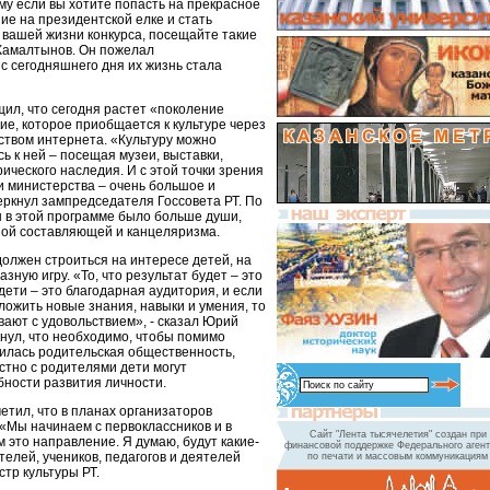
му если вы хотите попасть на прекрасное
ие на президентской елке и стать
 вашей жизни конкурса, посещайте такие
.Камалтынов. Он пожелал
с сегодняшнего дня их жизнь стала
л, что сегодня растет «поколение
ие, которое приобщается к культуре через
твом интернета. «Культуру можно
сь к ней – посещая музеи, выставки,
ического наследия. И с этой точки зрения
и министерства – очень большое и
еркнул зампредседателя Госсовета РТ. По
ы в этой программе было больше души,
ой составляющей и канцеляризма.
должен строиться на интересе детей, на
зную игру. «То, что результат будет – это
дети – это благодарная аудитория, и если
ложить новые знания, навыки и умения, то
вают с удовольствием», - сказал Юрий
нул, что необходимо, чтобы помимо
чилась родительская общественность,
стно с родителями дети могут
бности развития личности.
етил, что в планах организаторов
 «Мы начинаем с первоклассников и в
Сайт "Лента тысячелетия" создан при
 это направление. Я думаю, будут какие-
финансовой поддержке Федерального агент
елей, учеников, педагогов и деятелей
по печати и массовым коммуникациям
стр культуры РТ.