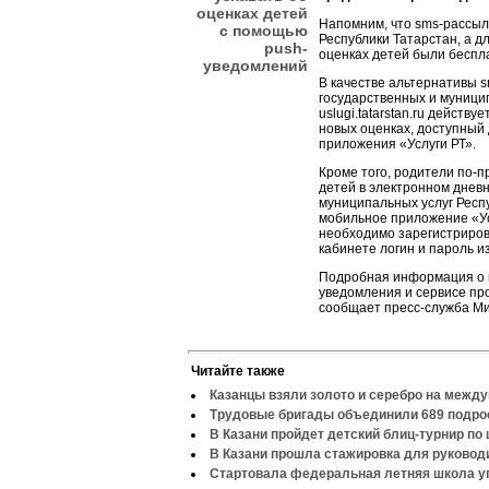
оценках детей
Напомним, что sms-рассыл
с помощью
Республики Татарстан, а 
push-
оценках детей были беспл
уведомлений
В качестве альтернативы 
государственных и муници
uslugi.tatarstan.ru действ
новых оценках, доступный
приложения «Услуги РТ».
Кроме того, родители по-
детей в электронном днев
муниципальных услуг Респуб
мобильное приложение «Ус
необходимо зарегистриров
кабинете логин и пароль 
Подробная информация о п
уведомления и сервисе пр
сообщает пресс-служба Ми
Читайте также
Казанцы взяли золото и серебро на межд
Трудовые бригады объединили 689 подро
В Казани пройдет детский блиц-турнир по
В Казани прошла стажировка для руково
Стартовала федеральная летняя школа у