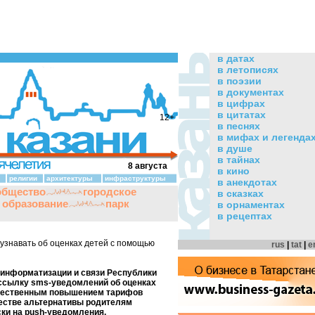
в датах
в летописях
в поэзии
в документах
в цифрах
в цитатах
12+
в песнях
в мифах и легенда
в душе
в тайнах
8 августа
в кино
религии
архитектуры
инфраструктуры
в анекдотах
общество
городское
в сказках
и образование
парк
в орнаментах
в рецептах
узнавать об оценках детей с помощью
rus
|
tat
|
e
 информатизации и связи Республики
ссылку sms-уведомлений об оценках
ущественным повышением тарифов
честве альтернативы родителям
ки на push-уведомления.