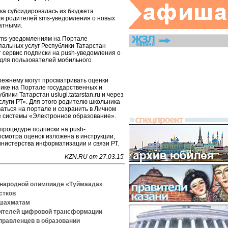
ка субсидировалась из бюджета
для родителей sms-уведомления о новых
атными.
sms-уведомлениям на Портале
пальных услуг Республики Татарстан
ует сервис подписки на push-уведомления о
 для пользователей мобильного
прежнему могут просматривать оценки
нике на Портале государственных и
лики Татарстан uslugi.tatarstan.ru и через
луги РТ». Для этого родителю школьника
аться на портале и сохранить в Личном
из системы «Электронное образование».
роцедуре подписки на push-
осмотра оценок изложена в инструкции,
нистерства информатизации и связи РТ.
KZN.RU от 27.03.15
ународной олимпиаде «Туймаада»
стков
 шахматам
дителей цифровой трансформации
правленцев в образовании