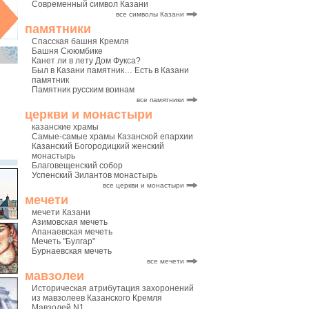
Современный символ Казани
все символы Казани
памятники
Спасская башня Кремля
Башня Сююмбике
Канет ли в лету Дом Фукса?
Был в Казани памятник… Есть в Казани
памятник
Памятник русским воинам
все памятники
церкви и монастыри
казанские храмы
Самые-самые храмы Казанской епархии
Казанский Богородицкий женский
монастырь
Благовещенский собор
Успенский Зилантов монастырь
все церкви и монастыри
мечети
мечети Казани
Азимовская мечеть
Апанаевская мечеть
Мечеть "Булгар"
Бурнаевская мечеть
все мечети
мавзолеи
Историческая атрибутация захоронений
из мавзолеев Казанского Кремля
Мавзолей N1