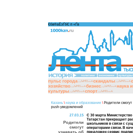
€бв®аЁзҐбЄ п «Ґ­в
политики
экономики
культуры
пульс города
скандалы
хозяйство
бизнес
наука 
культуры
спорт
Казань
\
наука и образование
\
Родители смогут 
push-уведомлений
27.03.15
С 30 марта Министерство
Татарстан прекращает ра
Родители
школьников в связи с с
смогут
операторами связи. В ка
узнавать об
предложен сервис подпис