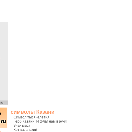
х
ng
символы Казани
Символ тысячелетия
Герб Казани. И флаг нам в руки!
Знак мэра
Кот казанский