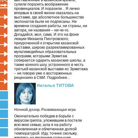
выставленные в казанском кремле,
сулили поразить воображение
провинциалов. И поразили... Я лично
впервые в своей жизни оказалась на
выставке, где абсолютное большинство
экспонатов были не подписаны. Ни
времени создания работы, ни страны, ни
автора, ни названия – ни-че-го.
Догадайся, мол, сама. И это на фоне
лекции Михаила Пиотровского,
приуроченной к открытию казанской
выставки, широко разрекламированных
мультимедийных образовательных
программ, которыми Эрмитаж
собирается одарить казанские школы, а
также конного шоу, устроенного в честь
третьей казанской выставки из Эрмитажа
– не говорю уже о восторженных
рецензиях в СМИ. Подробнее...
Наталья ТИТОВА
Ночной дозор. Развивающая игра
Окончательно победив в борьбе с
вирусом гриппа, уложившим в постели
всю мою семью, шла я на работу
обновленная и облегченная долгой
температурой. Иду, точнее скольжу,
жмурясь на весеннем солнышке.