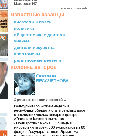
Мавзолей N2
все мавзолеи
известные казанцы
писатели и поэты
политики
общественные деятели
ученые
деятели искусства
спортсмены
религиозные деятели
колонка авторов
Светлана
БЕССЧЕТНОВА
Эрмитаж, не гони лошадей…
Культурным событием недели в
республике обещала стать открывшаяся
в последних числах января в центре
«Эрмитаж-Казань» выставка
«Полцарства за коня… Лошадь в
ства
мировой культуре». 600 экспонатов из 80
фондов Государственного Эрмитажа,