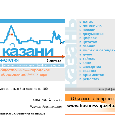
в датах
в летописях
в поэзии
в документах
в цифрах
в цитатах
12+
в песнях
в мифах и легенда
в душе
в тайнах
6 августа
в кино
религии
архитектуры
инфраструктуры
в анекдотах
общество
городское
в сказках
и образование
парк
в орнаментах
в рецептах
ют остаться без квартир по 100
rus
|
tat
|
e
страницы:
1
::
::
::
2
3
Рустам Ахметгареев
ваться разрешения на ввод в