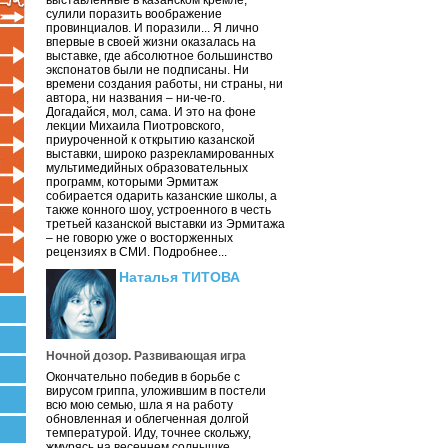
выставленные в казанском кремле,
сулили поразить воображение
провинциалов. И поразили... Я лично
впервые в своей жизни оказалась на
выставке, где абсолютное большинство
экспонатов были не подписаны. Ни
времени создания работы, ни страны, ни
автора, ни названия – ни-че-го.
Догадайся, мол, сама. И это на фоне
лекции Михаила Пиотровского,
приуроченной к открытию казанской
выставки, широко разрекламированных
мультимедийных образовательных
программ, которыми Эрмитаж
собирается одарить казанские школы, а
также конного шоу, устроенного в честь
третьей казанской выставки из Эрмитажа
– не говорю уже о восторженных
рецензиях в СМИ. Подробнее...
Наталья ТИТОВА
Ночной дозор. Развивающая игра
Окончательно победив в борьбе с
вирусом гриппа, уложившим в постели
всю мою семью, шла я на работу
обновленная и облегченная долгой
температурой. Иду, точнее скольжу,
жмурясь на весеннем солнышке.