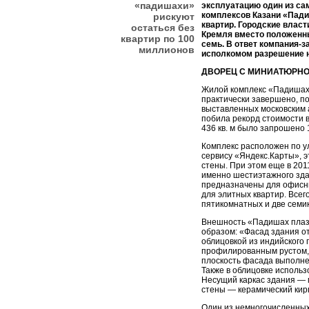
«падишахи»
эксплуатацию один из с
комплексов Казани «Пади
рискуют
квартир. Городские власт
остаться без
Кремля вместо положенн
квартир по 100
семь. В ответ компания-
миллионов
исполкомом разрешение н
ДВОРЕЦ С МИНИАТЮРНО
Жилой комплекс «Падишах 
практически завершено, по
выставленных московским 
побила рекорд стоимости в
436 кв. м было запрошено 1
Комплекс расположен по у
сервису «Яндекс.Карты», э
стены. При этом еще в 201
именно шестиэтажного зда
предназначены для офисн
для элитных квартир. Всег
пятикомнатных и две семик
Внешность «Падишах пла
образом: «Фасад здания о
облицовкой из индийского 
профилированным рустом,
плоскость фасада выполне
Также в облицовке исполь
Несущий каркас здания —
стены — керамический кир
Один из немногочисленных