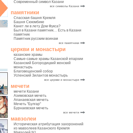
Современный символ Казани
все символы Казани
памятники
Спасская башня Кремля
Башня Сююмбике
Канет ли в лету Дом Фукса?
Был в Казани памятник… Есть в Казани
памятник
Памятник русским воинам
все памятники
церкви и монастыри
казанские храмы
Самые-самые храмы Казанской епархии
Казанский Богородицкий женский
монастырь
Благовещенский собор
Успенский Зилантов монастырь
все церкви и монастыри
мечети
мечети Казани
Азимовская мечеть
Апанаевская мечеть
Мечеть "Булгар"
Бурнаевская мечеть
все мечети
мавзолеи
Историческая атрибутация захоронений
из мавзолеев Казанского Кремля
Мавзолей N1