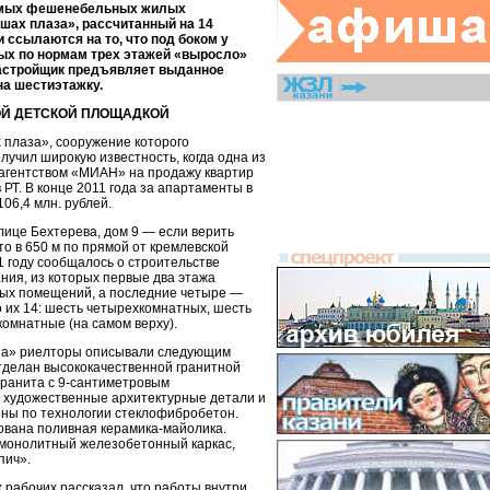
амых фешенебельных жилых
шах плаза», рассчитанный на 14
и ссылаются на то, что под боком у
ых по нормам трех этажей «выросло»
застройщик предъявляет выданное
а шестиэтажку.
Й ДЕТСКОЙ ПЛОЩАДКОЙ
плаза», сооружение которого
лучил широкую известность, когда одна из
агентством «МИАН» на продажу квартир
 РТ. В конце 2011 года за апартаменты в
06,4 млн. рублей.
лице Бехтерева, дом 9 — если верить
то в 650 м по прямой от кремлевской
1 году сообщалось о строительстве
ния, из которых первые два этажа
ых помещений, а последние четыре —
о их 14: шесть четырехкомнатных, шесть
омнатные (на самом верху).
за» риелторы описывали следующим
тделан высококачественной гранитной
гранита с 9-сантиметровым
 художественные архитектурные детали и
ны по технологии стеклофибробетон.
зована поливная керамика-майолика.
 монолитный железобетонный каркас,
пич».
 рабочих рассказал, что работы внутри