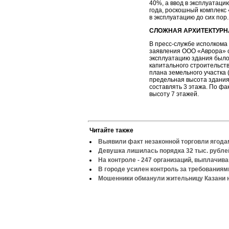
40%, а ввод в эксплуатаци
года, роскошный комплекс
в эксплуатацию до сих пор.
СЛОЖНАЯ АРХИТЕКТУРН
В пресс-службе исполкома
заявления ООО «Аврора» о
эксплуатацию здания было
капитального строительст
плана земельного участка 
предельная высота здания
составлять 3 этажа. По фа
высоту 7 этажей.
Читайте также
Выявили факт незаконной торговли ягода
Девушка лишилась порядка 32 тыс. рубле
На контроле - 247 организаций, выплачи
В городе усилен контроль за требованиям
Мошенники обманули жительницу Казани н