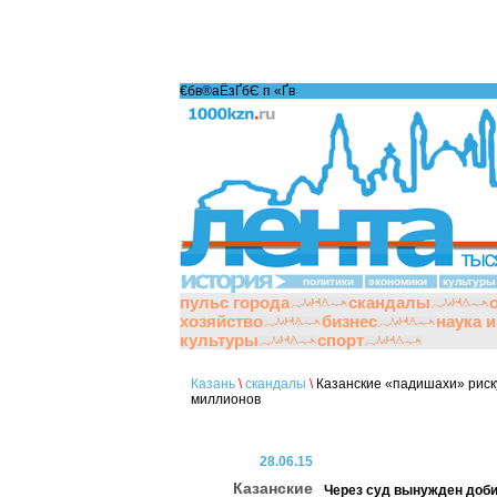
€бв®аЁзҐбЄ п «Ґ­в
политики
экономики
культуры
пульс города
скандалы
хозяйство
бизнес
наука 
культуры
спорт
Казань
\
скандалы
\
Казанские «падишахи» риску
миллионов
28.06.15
Казанские
Через суд вынужден доби