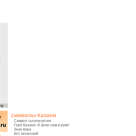
х
ng
символы Казани
Символ тысячелетия
Герб Казани. И флаг нам в руки!
Знак мэра
Кот казанский