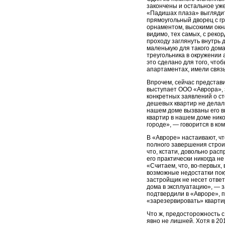
закончены и остальное уже
«Падишах плаза» выглядит
прямоугольный дворец с г
орнаментом, высокими окн
видимо, тех самых, с реко
проходу заглянуть внутрь 
маленькую для такого дома
треугольника в окружении 
это сделано для того, что
апартаментах, имели связь
Впрочем, сейчас представи
выступает ООО «Аврора», з
конкретных заявлений о ст
дешевых квартир не делали
нашем доме вызваны его в
квартир в нашем доме ник
городе», — говорится в ко
В «Авроре» настаивают, ч
полного завершения строит
что, кстати, довольно рас
его практически никогда н
«Считаем, что, во-первых,
возможные недостатки поку
застройщик не несет отве
дома в эксплуатацию», — з
подтвердили в «Авроре», 
«зарезервировать» кварти
Что ж, предосторожность 
явно не лишней. Хотя в 20