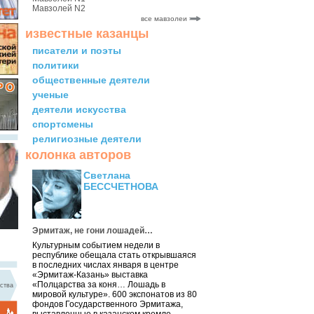
Мавзолей N2
все мавзолеи
известные казанцы
писатели и поэты
политики
общественные деятели
ученые
деятели искусства
спортсмены
религиозные деятели
колонка авторов
Светлана
БЕССЧЕТНОВА
Эрмитаж, не гони лошадей…
Культурным событием недели в
республике обещала стать открывшаяся
в последних числах января в центре
«Эрмитаж-Казань» выставка
«Полцарства за коня… Лошадь в
ства
мировой культуре». 600 экспонатов из 80
фондов Государственного Эрмитажа,