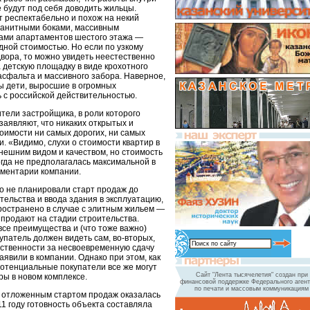
 будут под себя доводить жильцы.
 респектабельно и похож на некий
ранитными боками, массивным
ами апартаментов шестого этажа —
рдной стоимостью. Но если по узкому
двора, то можно увидеть неестественно
 детскую площадку в виде крохотного
асфальта и массивного забора. Наверное,
бы дети, выросшие в огромных
 с российской действительностью.
тели застройщика, в роли которого
аявляют, что никаких открытых и
оимости ни самых дорогих, ни самых
. «Видимо, слухи о стоимости квартир в
нешним видом и качеством, но стоимость
огда не предполагалась максимальной в
мментарии компании.
то не планировали старт продаж до
ельства и ввода здания в эксплуатацию,
пространено в случае с элитным жильем —
е продают на стадии строительства.
 все преимущества и (что тоже важно)
патель должен видеть сам, во-вторых,
тственности за несвоевременную сдачу
аявили в компании. Однако при этом, как
потенциальные покупатели все же могут
Сайт "Лента тысячелетия" создан при
ры в новом комплексе.
финансовой поддержке Федерального агент
по печати и массовым коммуникациям
с отложенным стартом продаж оказалась
11 году готовность объекта составляла