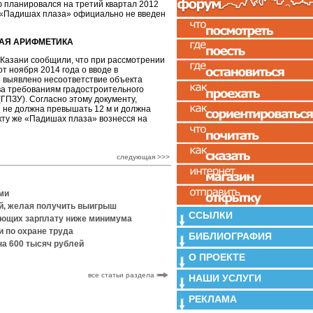
ю планировался на третий квартал 2012
 «Падишах плаза» официально не введен
АЯ АРИФМЕТИКА
 Казани сообщили, что при рассмотрении
т ноября 2014 года о вводе в
 выявлено несоответствие объекта
ва требованиям градостроительного
(ГПЗУ). Согласно этому документу,
 не должна превышать 12 м и должна
кту же «Падишах плаза» вознесся на
следующая >>>
ми
й, желая получить выигрыш
ССЫЛКИ
вающих зарплату ниже минимума
и по охране труда
БИБЛИОГРАФИЯ
а 600 тысяч рублей
О ПРОЕКТЕ
все статьи раздела
НАШИ УСЛУГИ
РЕКЛАМА