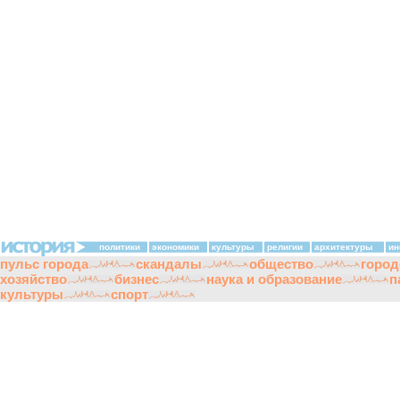
политики
экономики
культуры
религии
архитектуры
ин
пульс города
скандалы
общество
город
хозяйство
бизнес
наука и образование
п
культуры
спорт