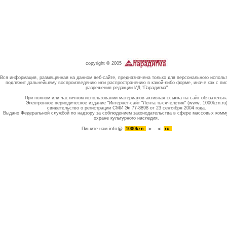
copyright © 2005
Вся информация, размещенная на данном веб-сайте, предназначена только для персонального исполь
подлежит дальнейшему воспроизведению или распространению в какой-либо форме, иначе как с пи
разрешения редакции ИД "Парадигма"
При полном или частичном использовании материалов активная ссылка на сайт обязательн
Электронное периодическое издание "Интернет-сайт "Лента тысячелетия" (www. 1000kzn.ru
свидетельство о регистрации СМИ Эл 77-8898 от 23 сентября 2004 года.
Выдано Федеральной службой по надзору за соблюдением законодательства в сфере массовых комм
охране культурного наследия.
info@
Пишите нам
1000kzn
.
ru