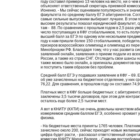
году составил примерно 13 человек на место, ни о чем н
объясняет ответственный секретарь приемной комисс
Ионенко. - Мы сейчас оцениваем популярность и знач
факультета по среднему баллу ЕГЭ абитуриентов. Согл
самые сильные выпускники выбирают лучшее. В этом г
высокие результаты показал юридический факультет, 
там - 88. По сравнению с прошлым годом в 2,5 раза ув
число поступающих в КФУ стобалльников, то есть пол
высший балл за ЕГЭ по одному или нескольким предме
году к нам пришли более 150 стобалльников, победите
призеров всероссийских олимпиад и олимпиад из пере
Минобрнауки РФ. Благодаря тому, что у нас развита с
заявлений онлайн, заявления о приеме подали из всех
России, а также из стран СНГ. Отследить свои шансы 
также можно было онлайн, а оригиналы документов пр
и поступить таким образом без проблем.
Средний балл ЕГЭ у подавших заявление в КФУ – 69. Е
об уже зачисленных на бюджетное отделение, у них с
76,22. Для сравнения, в прошлом году он составил 74,9
Платных мест в КФУ больше бюджетных: с абитуриент
заключены 3,5 тысячи договоров, при этом для контрак
осталось еще более 2,5 тысячи мест.
А вот в КНИТУ (КХТИ) не очень довольны качеством аб
измеряемом средним баллом ЕГЭ, особенно хромает 
физика.
- На бюджетные места приняты 1765 человек. Платник
зачислено около 200, сейчас приходят новые желающие
цифра будет расти, - рассказал ответственный секрет
комиссии КНИТУ Марат Валеев. - Самыми востребова