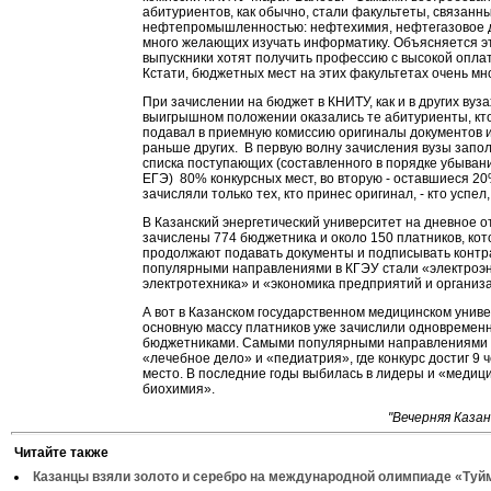
абитуриентов, как обычно, стали факультеты, связанны
нефтепромышленностью: нефтехимия, нефтегазовое д
много желающих изучать информатику. Объясняется эт
выпускники хотят получить профессию с высокой оплат
Кстати, бюджетных мест на этих факультетах очень мно
При зачислении на бюджет в КНИТУ, как и в других вузах
выигрышном положении оказались те абитуриенты, кто
подавал в приемную комиссию оригиналы документов и
раньше других. В первую волну зачисления вузы запо
списка поступающих (составленного в порядке убыван
ЕГЭ) 80% конкурсных мест, во вторую - оставшиеся 20
зачисляли только тех, кто принес оригинал, - кто успел,
В Казанский энергетический университет на дневное 
зачислены 774 бюджетника и около 150 платников, ко
продолжают подавать документы и подписывать конт
популярными направлениями в КГЭУ стали «электроэн
электротехника» и «экономика предприятий и организ
А вот в Казанском государственном медицинском унив
основную массу платников уже зачислили одновременн
бюджетниками. Самыми популярными направлениями 
«лечебное дело» и «педиатрия», где конкурс достиг 9 
место. В последние годы выбилась в лидеры и «медиц
биохимия».
"Вечерняя Казан
Читайте также
Казанцы взяли золото и серебро на международной олимпиаде «Туй