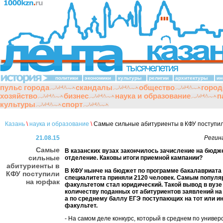
политики
экономики
культуры
религии
архитектуры
ин
пульс города
скандалы
общество
город
хозяйство
бизнес
наука и образование
п
культуры
спорт
Казань
\
наука и образование
\
Самые сильные абитуриенты в КФУ поступи
21.08.15
Регин
Самые
В казанских вузах закончилось зачисление на бюдж
сильные
отделение. Каковы итоги приемной кампании?
абитуриенты в
В КФУ нынче на бюджет по программе бакалавриата
КФУ поступили
специалитета приняли 2120 человек. Самым попул
на юрфак
факультетом стал юридический. Такой вывод в вузе
количеству поданных от абитуриентов заявлений на
а по среднему баллу ЕГЭ поступающих на тот или и
факультет.
- На самом деле конкурс, который в среднем по универ