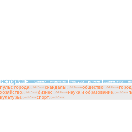
политики
экономики
культуры
религии
архитектуры
ин
пульс города
скандалы
общество
город
хозяйство
бизнес
наука и образование
п
культуры
спорт