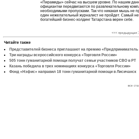
«Пирамиды» сейчас на высшем уровне. По нашим дан
официантки передвигаются по развлекательному компл
необходимыми пропусками. Так что никакая мышь не пр
один нежелательный журналист не пройдет. Самый не
богатейший бизнес-холдинг Татарстана верен себе.
:
<<< предыдущая
Читайте также
Представителей бизнеса приглашают на премию «Предприниматель 
Три награды всероссийского конкурса «Торговля России»
505 тонн гуманитарной помощи получат семьи участников СВО в РТ
Казань победила в трех номинациях конкурса «Торговля России»
Фонд «Нэфис» направил 18 тонн гуманитарной помощи в Лисичанск
все ст