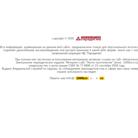
copyright © 2005
Вся информация, размещенная на данном веб-сайте, предназначена только для персонального исполь
подлежит дальнейшему воспроизведению или распространению в какой-либо форме, иначе как с пи
разрешения редакции ИД "Парадигма"
При полном или частичном использовании материалов активная ссылка на сайт обязательн
Электронное периодическое издание "Интернет-сайт "Лента тысячелетия" (www. 1000kzn.ru
свидетельство о регистрации СМИ Эл 77-8898 от 23 сентября 2004 года.
Выдано Федеральной службой по надзору за соблюдением законодательства в сфере массовых комм
охране культурного наследия.
info@
Пишите нам
1000kzn
.
ru