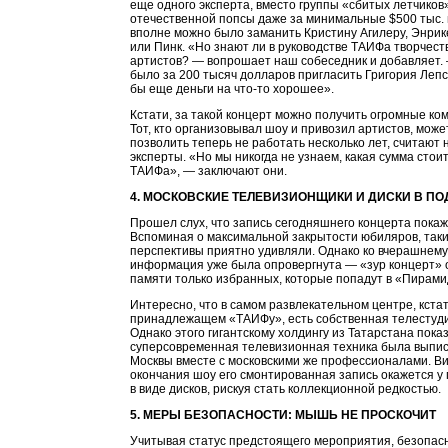
еще одного эксперта, вместо группы «сбитых летчиков
отечественной попсы даже за минимальные $500 тыс. 
вполне можно было заманить Кристину Агилеру, Энрик
или Пинк. «Но знают ли в руководстве ТАИФа творчест
артистов? — вопрошает наш собеседник и добавляет.
было за 200 тысяч долларов пригласить Григория Лепс
бы еще деньги на что-то хорошее».
Кстати, за такой концерт можно получить огромные ко
Тот, кто организовывал шоу и привозил артистов, може
позволить теперь не работать несколько лет, считают
эксперты. «Но мы никогда не узнаем, какая сумма стоит
ТАИФа», — заключают они.
4. МОСКОВСКИЕ ТЕЛЕВИЗИОНЩИКИ И ДИСКИ В ПО
Прошел слух, что запись сегодняшнего концерта покаж
Вспоминая о максимальной закрытости юбиляров, так
перспективы приятно удивляли. Однако ко вчерашнему
информация уже была опровергнута — «зур концерт» 
памяти только избранных, которые попадут в «Пирами
Интересно, что в самом развлекательном центре, кстат
принадлежащем «ТАИФу», есть собственная телестуди
Однако этого гигантскому холдингу из Татарстана пока
суперсовременная телевизионная техника была выпис
Москвы вместе с московскими же профессионалами. В
окончания шоу его смонтированная запись окажется у 
в виде дисков, рискуя стать коллекционной редкостью.
5. МЕРЫ БЕЗОПАСНОСТИ: МЫШЬ НЕ ПРОСКОЧИТ
Учитывая статус предстоящего мероприятия, безопас