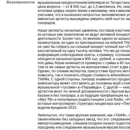
безопасности
музыкальным предпочтениям юбиляров из Татарстана.
цена вопроса — от $ 500 тыс. до 1,5 миллиона. Но, скор
итоговая цифра скорее ближе к минимуму, чем к максим
учитывая, что в нынешних непростых экономических у
именитые артисты вынуждены умерить свой пыл по ча
гонораров.
Наши эксперты несколько удивлены составом участник
из которых уже практически не ведут активной концер
деятельности. Более того, по мнению одного из казанс
промоутеров, ни один из приглашенных на юбилей ТА
не смог бы собрать на сольный концерт полный зал «
рассчитанный на одну тысячу человек. Что же до гонора
информации собеседников газеты, к примеру, «сольни
обходится организаторам в 900 тыс. рублей, а «ценник
поп-дивы Лорак начинается примерно с суммы в 40 тыс
тем те же самые артисты на корпоративах стоят в два 
Однако, по словам экспертов, присутствие Крутого могл
повысить, так и понизить общую стоимость юбилейног
ТАИФа. С одной стороны, гонорар знаменитого продю
композитора может составлять до половины всей стои
музыкальной «тусовки» в «Пирамиде». С другой — нек
артистов могут по личной договоренности с Крутым вы
Казани и без гонорара, а за будущие преференции на
«Муз-ТВ» и популярных радиостанциях Love Radio, «Р
которые контролируют структуры продюсера шоу «Пил
водном мундиале-2015.
Любопытно, что такая крупная компания, как «ТАИФ»,
своем юбилее без западных звезд, что это: следовани
импортозамещения, слишком позднее начало подготов
празднику или следование музыкальным вкусам боссо