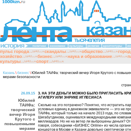
политики
экономики
культуры
религии
архитектуры
ин
пульс города
скандалы
общество
город
хозяйство
бизнес
наука и образование
п
культуры
спорт
Казань
\
бизнес
\
Юбилей ТАИФа: творческий вечер Игоря Крутого с повыш
мерами безопасности
стра
26.09.15
3. НА ЭТИ ДЕНЬГИ МОЖНО БЫЛО ПРИГЛАСИТЬ КР
АГИЛЕРУ ИЛИ ЭНРИКЕ ИГЛЕСИАСА
Юбилей
ТАИФа:
Сколько на это потрачено? Понятно, что истратить па
условных единиц в денежном эквиваленте — это не пр
творческий
ТАИФа, который только на начало 2013 года, по слова
вечер Игоря
Шигабутдинова, оценивался международными компани
Крутого с
миллиардов. Но не на ветер ли выброшены деньги? О
повышенными
говоря, собеседники «БИЗНЕС Online» из числа орган
мерами
концертов в Москве и Казани довольно скептически отн