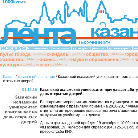
политики
экономики
культуры
религии
архитектуры
ин
пульс города
скандалы
общество
город
хозяйство
бизнес
наука и образование
п
культуры
спорт
Казань
\
наука и образование
\
Казанский исламский университет приглашае
открытых дверей
01.12.15
Казанский исламский университет приглашает абиту
день открытых дверей.
Казанский
исламский
В программе мероприятия: знакомство с университето
ознакомление с правилами приема на 2016-2017 учебн
университет
ответы на интересующие вопросы, встреча с админист
приглашает на
экскурсия по учебному заведению.
день открытых
дверей
День открытых дверей пройдет 19 декабря в 10.00 по а
ул.Газовая, 19. Телефон для справок: (843) 251-01-55,
пресс-служба КИУ.