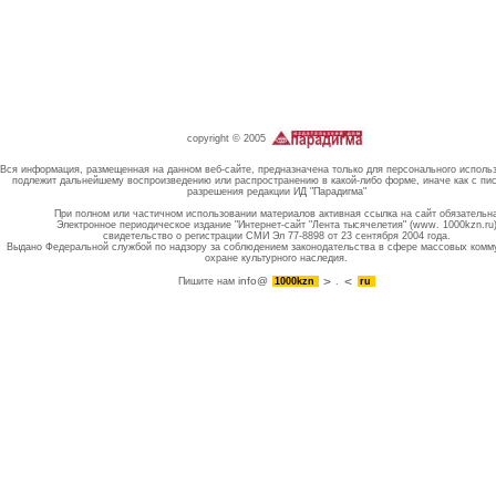
copyright © 2005
Вся информация, размещенная на данном веб-сайте, предназначена только для персонального исполь
подлежит дальнейшему воспроизведению или распространению в какой-либо форме, иначе как с пи
разрешения редакции ИД "Парадигма"
При полном или частичном использовании материалов активная ссылка на сайт обязательн
Электронное периодическое издание "Интернет-сайт "Лента тысячелетия" (www. 1000kzn.ru
свидетельство о регистрации СМИ Эл 77-8898 от 23 сентября 2004 года.
Выдано Федеральной службой по надзору за соблюдением законодательства в сфере массовых комм
охране культурного наследия.
info@
Пишите нам
1000kzn
.
ru