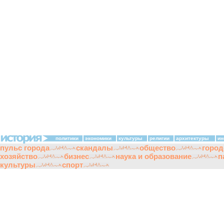
политики
экономики
культуры
религии
архитектуры
ин
пульс города
скандалы
общество
город
хозяйство
бизнес
наука и образование
п
культуры
спорт