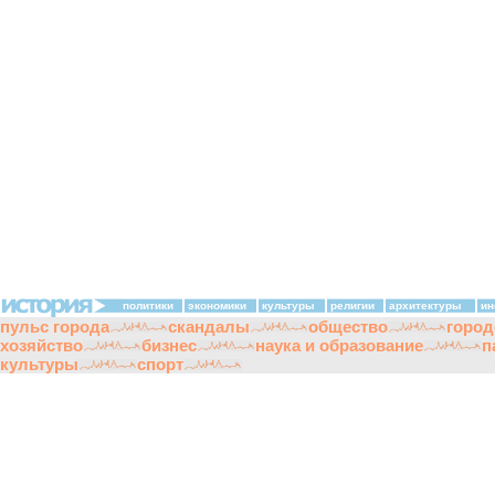
политики
экономики
культуры
религии
архитектуры
ин
пульс города
скандалы
общество
город
хозяйство
бизнес
наука и образование
п
культуры
спорт