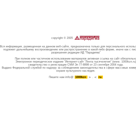
copyright © 2005
Вся информация, размещенная на данном веб-сайте, предназначена только для персонального исполь
подлежит дальнейшему воспроизведению или распространению в какой-либо форме, иначе как с пи
разрешения редакции ИД "Парадигма"
При полном или частичном использовании материалов активная ссылка на сайт обязательн
Электронное периодическое издание "Интернет-сайт "Лента тысячелетия" (www. 1000kzn.ru
свидетельство о регистрации СМИ Эл 77-8898 от 23 сентября 2004 года.
Выдано Федеральной службой по надзору за соблюдением законодательства в сфере массовых комм
охране культурного наследия.
info@
Пишите нам
1000kzn
.
ru