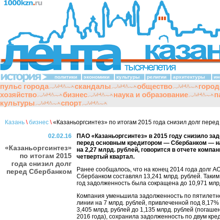
политики
экономики
культуры
религии
архитектуры
ин
пульс города
скандалы
общество
город
хозяйство
бизнес
наука и образование
п
культуры
спорт
Казань
\
бизнес
\
«Казаньоргсинтез» по итогам 2015 года снизил долг пере
02.02.16
ПАО «Казаньоргсинтез» в 2015 году снизило за
перед основным кредитором — Сбербанком — на
«Казаньоргсинтез»
на 2,27 млрд. рублей, говорится в отчете компа
по итогам 2015
четвертый квартал.
года снизил долг
Ранее сообщалось, что на конец 2014 года долг А
перед Сбербанком
Сбербанком составлял 13,241 млрд. рублей. Таким
год задолженность была сокращена до 10,971 млрд
Компания уменьшила задолженность по пятилетн
линии на 7 млрд. рублей, привлеченной под 8,17% 
3,405 млрд. рублей до 1,135 млрд. рублей (погаше
2016 года), сохранила задолженность по двум кр