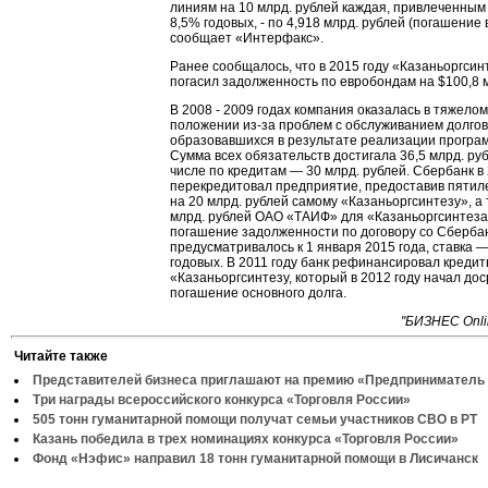
линиям на 10 млрд. рублей каждая, привлеченным 
8,5% годовых, - по 4,918 млрд. рублей (погашение в
сообщает «Интерфакс».
Ранее сообщалось, что в 2015 году «Казаньоргсин
погасил задолженность по евробондам на $100,8 
В 2008 - 2009 годах компания оказалась в тяжел
положении из-за проблем с обслуживанием долгов
образовавшихся в результате реализации програ
Сумма всех обязательств достигала 36,5 млрд. руб
числе по кредитам — 30 млрд. рублей. Сбербанк в 
перекредитовал предприятие, предоставив пятил
на 20 млрд. рублей самому «Казаньоргсинтезу», а 
млрд. рублей ОАО «ТАИФ» для «Казаньоргсинтеза
погашение задолженности по договору со Сберба
предусматривалось к 1 января 2015 года, ставка 
годовых. В 2011 году банк рефинансировал креди
«Казаньоргсинтезу, который в 2012 году начал до
погашение основного долга.
"БИЗНЕC Onli
Читайте также
Представителей бизнеса приглашают на премию «Предприниматель 
Три награды всероссийского конкурса «Торговля России»
505 тонн гуманитарной помощи получат семьи участников СВО в РТ
Казань победила в трех номинациях конкурса «Торговля России»
Фонд «Нэфис» направил 18 тонн гуманитарной помощи в Лисичанск