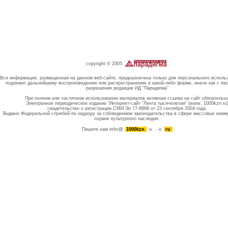
copyright © 2005
Вся информация, размещенная на данном веб-сайте, предназначена только для персонального исполь
подлежит дальнейшему воспроизведению или распространению в какой-либо форме, иначе как с пи
разрешения редакции ИД "Парадигма"
При полном или частичном использовании материалов активная ссылка на сайт обязательн
Электронное периодическое издание "Интернет-сайт "Лента тысячелетия" (www. 1000kzn.ru
свидетельство о регистрации СМИ Эл 77-8898 от 23 сентября 2004 года.
Выдано Федеральной службой по надзору за соблюдением законодательства в сфере массовых комм
охране культурного наследия.
info@
Пишите нам
1000kzn
.
ru