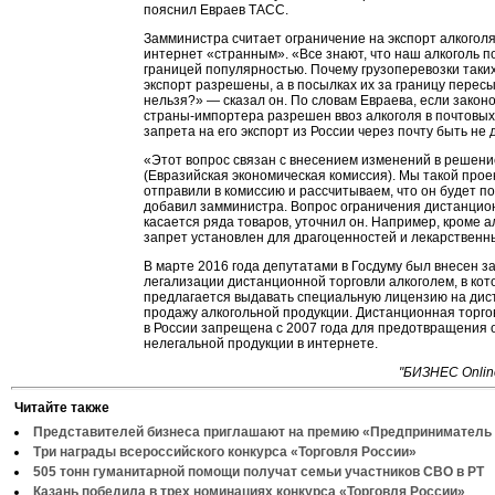
пояснил Евраев ТАСС.
Замминистра считает ограничение на экспорт алкоголя
интернет «странным». «Все знают, что наш алкоголь п
границей популярностью. Почему грузоперевозки таких
экспорт разрешены, а в посылках их за границу перес
нельзя?» — сказал он. По словам Евраева, если закон
страны-импортера разрешен ввоз алкоголя в почтовых
запрета на его экспорт из России через почту быть не 
«Этот вопрос связан с внесением изменений в решен
(Евразийская экономическая комиссия). Мы такой про
отправили в комиссию и рассчитываем, что он будет 
добавил замминистра. Вопрос ограничения дистанцио
касается ряда товаров, уточнил он. Например, кроме а
запрет установлен для драгоценностей и лекарственны
В марте 2016 года депутатами в Госдуму был внесен з
легализации дистанционной торговли алкоголем, в ко
предлагается выдавать специальную лицензию на ди
продажу алкогольной продукции. Дистанционная торго
в России запрещена с 2007 года для предотвращения 
нелегальной продукции в интернете.
"БИЗНЕC Onlin
Читайте также
Представителей бизнеса приглашают на премию «Предприниматель 
Три награды всероссийского конкурса «Торговля России»
505 тонн гуманитарной помощи получат семьи участников СВО в РТ
Казань победила в трех номинациях конкурса «Торговля России»