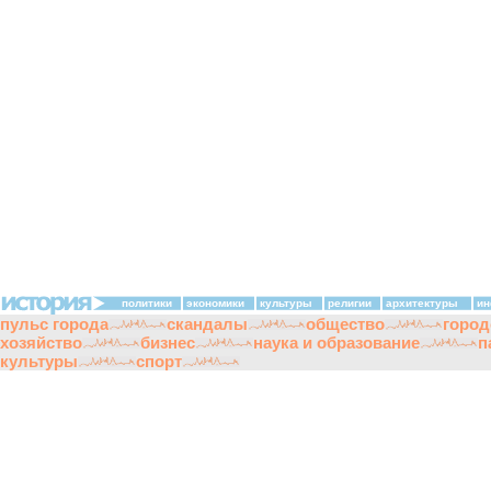
политики
экономики
культуры
религии
архитектуры
ин
пульс города
скандалы
общество
город
хозяйство
бизнес
наука и образование
п
культуры
спорт