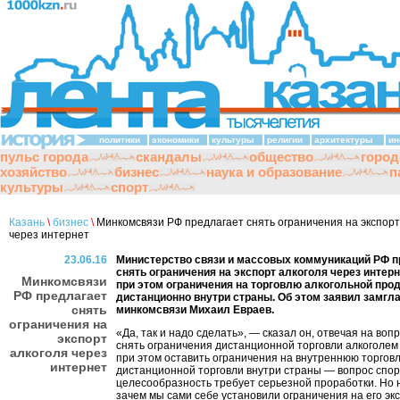
политики
экономики
культуры
религии
архитектуры
ин
пульс города
скандалы
общество
город
хозяйство
бизнес
наука и образование
п
культуры
спорт
Казань
\
бизнес
\
Минкомсвязи РФ предлагает снять ограничения на экспорт
через интернет
23.06.16
Министерство связи и массовых коммуникаций РФ п
снять ограничения на экспорт алкоголя через интерн
Минкомсвязи
при этом ограничения на торговлю алкогольной про
РФ предлагает
дистанционно внутри страны. Об этом заявил замгл
снять
минкомсвязи Михаил Евраев.
ограничения на
«Да, так и надо сделать», — сказал он, отвечая на воп
экспорт
снять ограничения дистанционной торговли алкоголем 
алкоголя через
при этом оставить ограничения на внутреннюю торгов
интернет
дистанционной торговли внутри страны — вопрос спор
целесообразность требует серьезной проработки. Но 
зачем мы сами себе установили ограничения на его эк