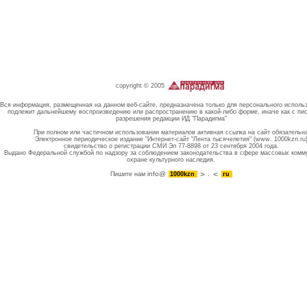
copyright © 2005
Вся информация, размещенная на данном веб-сайте, предназначена только для персонального исполь
подлежит дальнейшему воспроизведению или распространению в какой-либо форме, иначе как с пи
разрешения редакции ИД "Парадигма"
При полном или частичном использовании материалов активная ссылка на сайт обязательн
Электронное периодическое издание "Интернет-сайт "Лента тысячелетия" (www. 1000kzn.ru
свидетельство о регистрации СМИ Эл 77-8898 от 23 сентября 2004 года.
Выдано Федеральной службой по надзору за соблюдением законодательства в сфере массовых комм
охране культурного наследия.
info@
Пишите нам
1000kzn
.
ru