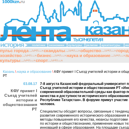
политики
экономики
культуры
религии
архитектуры
ин
пульс города
скандалы
общество
город
хозяйство
бизнес
наука и образование
п
культуры
спорт
Казань
\
наука и образование
\
КФУ примет I Съезд учителей истории и общ
РТ
03.08.17
7-8 августа Казанский федеральный университет п
Съезд учителей истории и обществознания РТ «Ин
КФУ примет I
современной образовательной среды как фактор 
Съезд учителей
качества и доступности исторического образовани
истории и
Республике Татарстан». В форуме примут участие
человек.
обществознания
РТ
Специалисты обсудят вопросы, связанные с тенден
развития современного исторического образования в
методы повышения его качества, нюансы подготовки 
по истории и обществознанию, применение новых те
инноваций в сфере образования. На площадке съезд