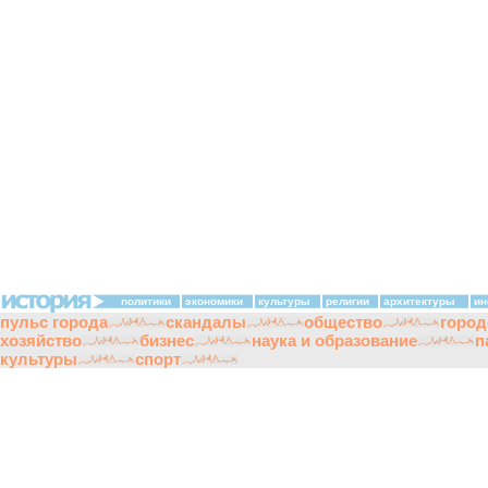
политики
экономики
культуры
религии
архитектуры
ин
пульс города
скандалы
общество
город
хозяйство
бизнес
наука и образование
п
культуры
спорт