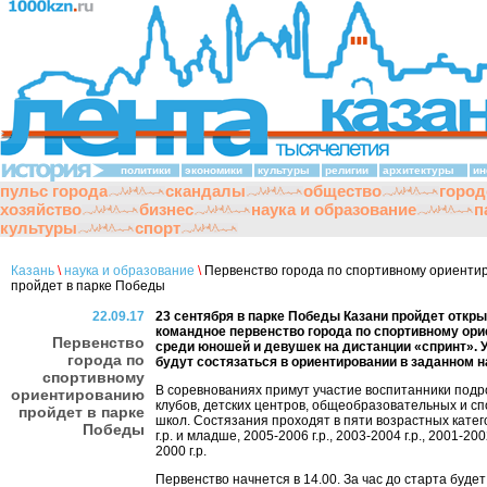
политики
экономики
культуры
религии
архитектуры
ин
пульс города
скандалы
общество
город
хозяйство
бизнес
наука и образование
п
культуры
спорт
Казань
\
наука и образование
\
Первенство города по спортивному ориенти
пройдет в парке Победы
22.09.17
23 сентября в парке Победы Казани пройдет откры
командное первенство города по спортивному ор
Первенство
среди юношей и девушек на дистанции «спринт». 
города по
будут состязаться в ориентировании в заданном 
спортивному
В соревнованиях примут участие воспитанники подр
ориентированию
клубов, детских центров, общеобразовательных и с
пройдет в парке
школ. Состязания проходят в пяти возрастных катег
Победы
г.р. и младше, 2005-2006 г.р., 2003-2004 г.р., 2001-2002
2000 г.р.
Первенство начнется в 14.00. За час до старта буде