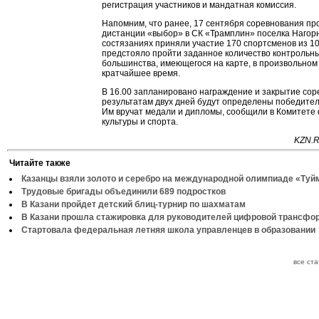
регистрация участников и мандатная комиссия.
Напомним, что ранее, 17 сентября соревнования пр
дистанции «выбор» в СК «Трамплин» поселка Нагор
состязаниях приняли участие 170 спортсменов из 10
предстояло пройти заданное количество контрольны
большинства, имеющегося на карте, в произвольном
кратчайшее время.
В 16.00 запланировано награждение и закрытие сор
результатам двух дней будут определены победител
Им вручат медали и дипломы, сообщили в Комитете
культуры и спорта.
KZN.R
Читайте также
Казанцы взяли золото и серебро на международной олимпиаде «Туй
Трудовые бригады объединили 689 подростков
В Казани пройдет детский блиц-турнир по шахматам
В Казани прошла стажировка для руководителей цифровой трансфо
Стартовала федеральная летняя школа управленцев в образовании
все ст