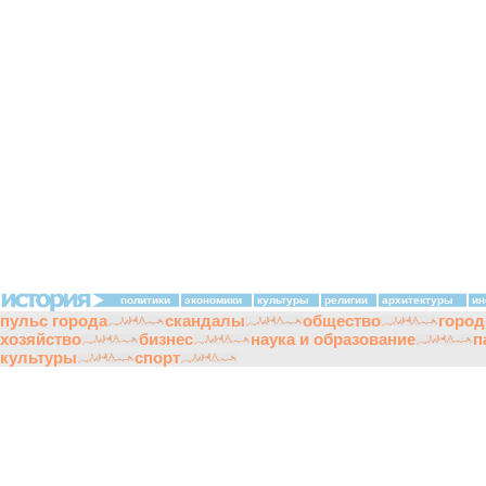
политики
экономики
культуры
религии
архитектуры
ин
пульс города
скандалы
общество
город
хозяйство
бизнес
наука и образование
п
культуры
спорт