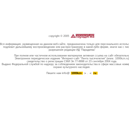
copyright © 2005
Вся информация, размещенная на данном веб-сайте, предназначена только для персонального исполь
подлежит дальнейшему воспроизведению или распространению в какой-либо форме, иначе как с пи
разрешения редакции ИД "Парадигма"
При полном или частичном использовании материалов активная ссылка на сайт обязательн
Электронное периодическое издание "Интернет-сайт "Лента тысячелетия" (www. 1000kzn.ru
свидетельство о регистрации СМИ Эл 77-8898 от 23 сентября 2004 года.
Выдано Федеральной службой по надзору за соблюдением законодательства в сфере массовых комм
охране культурного наследия.
info@
Пишите нам
1000kzn
.
ru