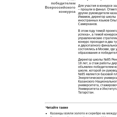
победителем
Для участия в конкурсе з
Всероссийского
– прошли в финал. Отмети
конкурса
другие руководители каз
Имамов, директор школы
иностранных языков Ольг
Самерханов.
В этом году темой проект
успеха», а темой конкурс
управленческие стратегии
конкурс проходил в два ту
и двухэтапного финально
состоялись в Москве, где
образования и победител
Директор школы №85 Рена
18 лет, а стаж работы дир
объявлен победителем ко
школе, которой он руково
№85 является базовой пл
Энергетического универс
Казанского Национальног
университета, стажирово
Университета и Институт
Татарстан.
Читайте также
Казанцы взяли золото и серебро на межд