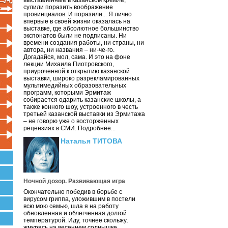
выставленные в казанском кремле,
сулили поразить воображение
провинциалов. И поразили... Я лично
впервые в своей жизни оказалась на
выставке, где абсолютное большинство
экспонатов были не подписаны. Ни
времени создания работы, ни страны, ни
автора, ни названия – ни-че-го.
Догадайся, мол, сама. И это на фоне
лекции Михаила Пиотровского,
приуроченной к открытию казанской
выставки, широко разрекламированных
мультимедийных образовательных
программ, которыми Эрмитаж
собирается одарить казанские школы, а
также конного шоу, устроенного в честь
третьей казанской выставки из Эрмитажа
– не говорю уже о восторженных
рецензиях в СМИ. Подробнее...
Наталья ТИТОВА
Ночной дозор. Развивающая игра
Окончательно победив в борьбе с
вирусом гриппа, уложившим в постели
всю мою семью, шла я на работу
обновленная и облегченная долгой
температурой. Иду, точнее скольжу,
жмурясь на весеннем солнышке.