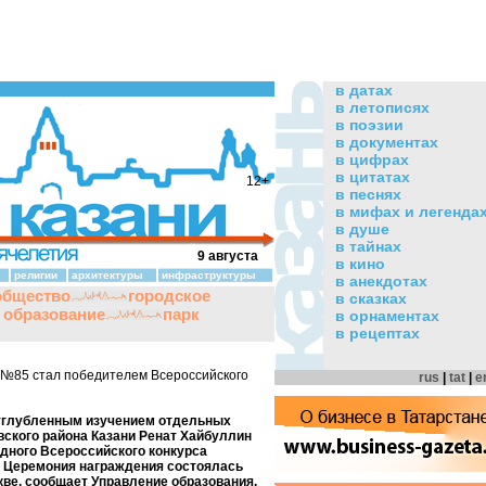
в датах
в летописях
в поэзии
в документах
в цифрах
в цитатах
12+
в песнях
в мифах и легенда
в душе
в тайнах
9 августа
в кино
религии
архитектуры
инфраструктуры
в анекдотах
общество
городское
в сказках
и образование
парк
в орнаментах
в рецептах
№85 стал победителем Всероссийского
rus
|
tat
|
e
углубленным изучением отдельных
ского района Казани Ренат Хайбуллин
дного Всероссийского конкурса
. Церемония награждения состоялась
кве, сообщает Управление образования.