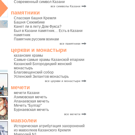
Современный символ Казани
все символы Казани
памятники
Спасская башня Кремля
Башня Сююмбике
Канет ли в лету Дом Фукса?
Был в Казани памятник… Есть в Казани
памятник
Памятник русским воинам
все памятники
церкви и монастыри
казанские храмы
Самые-самые храмы Казанской епархии
Казанский Богородицкий женский
монастырь
Благовещенский собор
Успенский Зилантов монастырь
все церкви и монастыри
мечети
мечети Казани
Азимовская мечеть
Апанаевская мечеть
Мечеть "Булгар"
Бурнаевская мечеть
все мечети
мавзолеи
Историческая атрибутация захоронений
из мавзолеев Казанского Кремля
Мавзолей N1