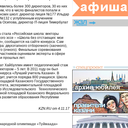
аявились более 300 директоров, 30 из них
м, что в число финалистов попали и
анских школ: директор лицея №177 Ильдар
 №132 с углубленным изучением
а Осипова, директор IT-лицея Тимербулат
а стала «Российская школа: векторы
ного эссе – «Школа без отстающих: мои
», сообщается на сайте конкурса. Сам
ра: двухэтапного отборочного (заочного),
го (очного). Финальные соревнования
 участников оценивали эксперты в сфере
и прошлых лет.
т Хайбуллин имеет педагогический стаж
ектором – 5 лет. В 2011 году он был
нкурса «Лучший учитель Казани». В
дит, учится порядка 800 учащихся. Школа
ощадкой Казанского Государственного
итета, экспериментальной площадкой
о Исследовательского Технологического
чной площадкой Казанского Федерального
а развития образования Республики
KZN.RU от 4.11.17
ународной олимпиаде «Туймаада»