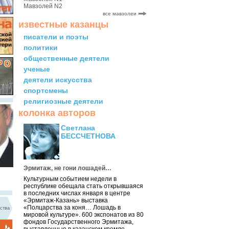
Мавзолей N2
все мавзолеи
известные казанцы
писатели и поэты
политики
общественные деятели
ученые
деятели искусства
спортсмены
религиозные деятели
колонка авторов
Светлана
БЕССЧЕТНОВА
Эрмитаж, не гони лошадей…
Культурным событием недели в
республике обещала стать открывшаяся
в последних числах января в центре
«Эрмитаж-Казань» выставка
«Полцарства за коня… Лошадь в
ства
мировой культуре». 600 экспонатов из 80
фондов Государственного Эрмитажа,