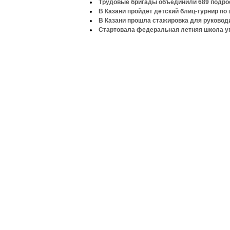
Трудовые бригады объединили 689 подро
В Казани пройдет детский блиц-турнир по
В Казани прошла стажировка для руково
Стартовала федеральная летняя школа у