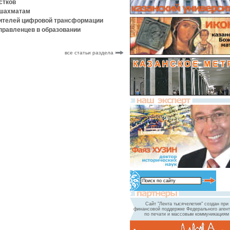
стков
 шахматам
дителей цифровой трансформации
правленцев в образовании
все статьи раздела
Сайт "Лента тысячелетия" создан при
финансовой поддержке Федерального агент
по печати и массовым коммуникациям