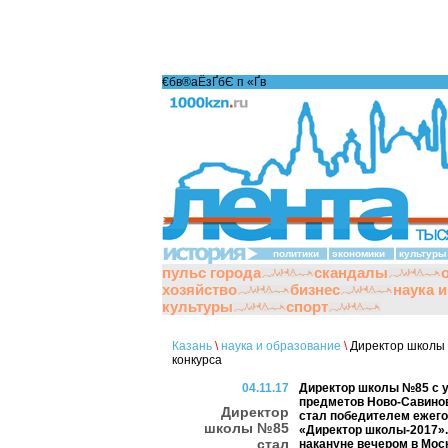
€бв®аЁзҐбЄ п «Ґ­в
политики
экономики
культуры
пульс города
скандалы
хозяйство
бизнес
наука 
культуры
спорт
Казань
\
наука и образование
\
Директор школы 
конкурса
04.11.17
Директор школы №85 с 
предметов Ново-Савинов
Директор
стал победителем ежего
школы №85
«Директор школы-2017»
стал
накануне вечером в Мос