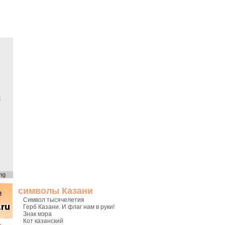
х
ng
символы Казани
Символ тысячелетия
Герб Казани. И флаг нам в руки!
Знак мэра
Кот казанский