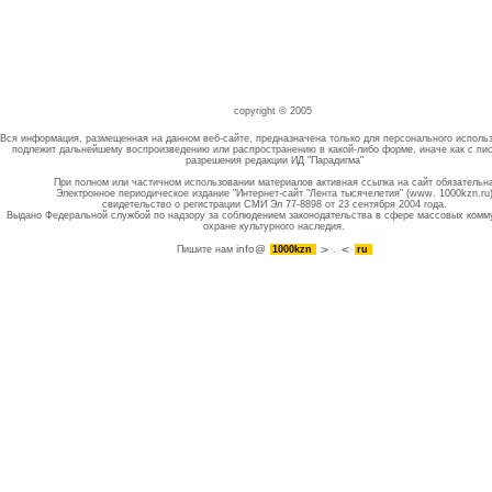
copyright © 2005
Вся информация, размещенная на данном веб-сайте, предназначена только для персонального исполь
подлежит дальнейшему воспроизведению или распространению в какой-либо форме, иначе как с пи
разрешения редакции ИД "Парадигма"
При полном или частичном использовании материалов активная ссылка на сайт обязательн
Электронное периодическое издание "Интернет-сайт "Лента тысячелетия" (www. 1000kzn.ru
свидетельство о регистрации СМИ Эл 77-8898 от 23 сентября 2004 года.
Выдано Федеральной службой по надзору за соблюдением законодательства в сфере массовых комм
охране культурного наследия.
info@
Пишите нам
1000kzn
.
ru