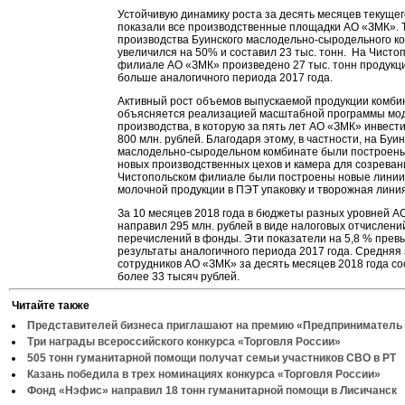
Устойчивую динамику роста за десять месяцев текущег
показали все производственные площадки АО «ЗМК». Т
производства Буинского маслодельно-сыродельного к
увеличился на 50% и составил 23 тыс. тонн. На Чисто
филиале АО «ЗМК» произведено 27 тыс. тонн продукци
больше аналогичного периода 2017 года.
Активный рост объемов выпускаемой продукции комби
объясняется реализацией масштабной программы мо
производства, в которую за пять лет АО «ЗМК» инвест
800 млн. рублей. Благодаря этому, в частности, на Буи
маслодельно-сыродельном комбинате были построены
новых производственных цехов и камера для созревани
Чистопольском филиале были построены новые линии
молочной продукции в ПЭТ упаковку и творожная линия
За 10 месяцев 2018 года в бюджеты разных уровней А
направил 295 млн. рублей в виде налоговых отчислени
перечислений в фонды. Эти показатели на 5,8 % пре
результаты аналогичного периода 2017 года. Средняя
сотрудников АО «ЗМК» за десять месяцев 2018 года с
более 33 тысяч рублей.
Читайте также
Представителей бизнеса приглашают на премию «Предприниматель 
Три награды всероссийского конкурса «Торговля России»
505 тонн гуманитарной помощи получат семьи участников СВО в РТ
Казань победила в трех номинациях конкурса «Торговля России»
Фонд «Нэфис» направил 18 тонн гуманитарной помощи в Лисичанск