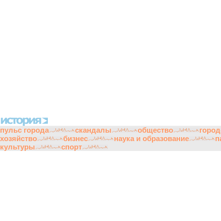
политики
экономики
культуры
религии
архитектуры
ин
пульс города
скандалы
общество
город
хозяйство
бизнес
наука и образование
п
культуры
спорт