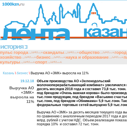
политики
экономики
культуры
религии
архитектуры
ин
пульс города
скандалы
общество
город
хозяйство
бизнес
наука и образование
п
культуры
спорт
Казань
\
бизнес
\
Выручка АО «ЗМК» выросла на 11%
19.12.18
Объем производства АО «Зеленодольский
молочноперерабатывающий комбинат» увеличился 
Выручка АО
десять месяцев 2018 года и составил 73,8 тыс. тонн.
«ЗМК»
под брендом «Очень важная корова» было произведе
выросла на
тыс.тонн продукции, под брендом «Васькино счасть
тыс.тонн, под брендом «Обнимама» 5,9 тыс.тонн. Та
11%
федеральных торговых сетей выпущено 5,9 тыс.тон
Выручка АО «ЗМК» за десять месяцев текущего года в
по сравнению с аналогичным периодом 2017 года и дос
млрд. рублей с учетом НДС. Объем реализации показа
порядка 10% и составил 72 тыс. тонн.