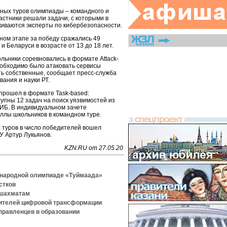
ьных туров олимпиады – командного и
астники решали задачи, с которыми в
киваются эксперты по кибербезопасности.
ном этапе за победу сражались 49
и Беларуси в возрасте от 13 до 18 лет.
льники соревновались в формате Attack-
еобходимо было атаковать сервисы
ть собственные, сообщает пресс-служба
ания и науки РТ.
прошел в формате Task-based:
упны 12 задач на поиск уязвимостей из
 ИБ. В индивидуальном зачете
ллы школьников в командном туре.
 туров в число победителей вошел
У Артур Лукьянов.
KZN.RU от 27.05.20
ународной олимпиаде «Туймаада»
стков
 шахматам
дителей цифровой трансформации
правленцев в образовании