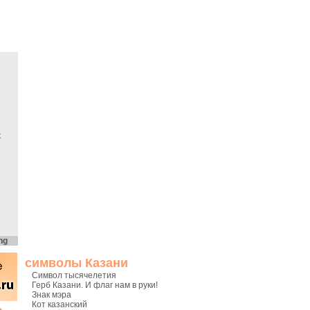
х
ng
символы Казани
Символ тысячелетия
Герб Казани. И флаг нам в руки!
Знак мэра
Кот казанский