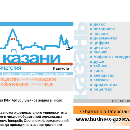
в датах
в летописях
в поэзии
в документах
в цифрах
в цитатах
12+
в песнях
в мифах и легенда
в душе
в тайнах
8 августа
в кино
религии
архитектуры
инфраструктуры
в анекдотах
общество
городское
в сказках
и образование
парк
в орнаментах
в рецептах
я КФУ Артур Лукьянов вошел в число
rus
|
tat
|
e
и
азанского федерального университета
ел в число победителей олимпиады
лис Innopolis Open по информационной
пиада проходила в распределенном