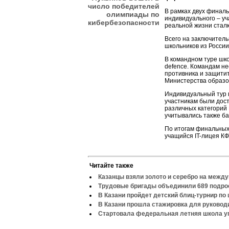
число победителей
В рамках двух финал
олимпиады по
индивидуального – уч
кибербезопасности
реальной жизни стал
Всего на заключитель
школьников из России 
В командном туре шко
defencе. Командам н
противника и защити
Министерства образов
Индивидуальный тур 
участникам были дост
различных категорий
учитывались также ба
По итогам финальных
учащийся IT-лицея КФ
Читайте также
Казанцы взяли золото и серебро на межд
Трудовые бригады объединили 689 подро
В Казани пройдет детский блиц-турнир по
В Казани прошла стажировка для руково
Стартовала федеральная летняя школа у