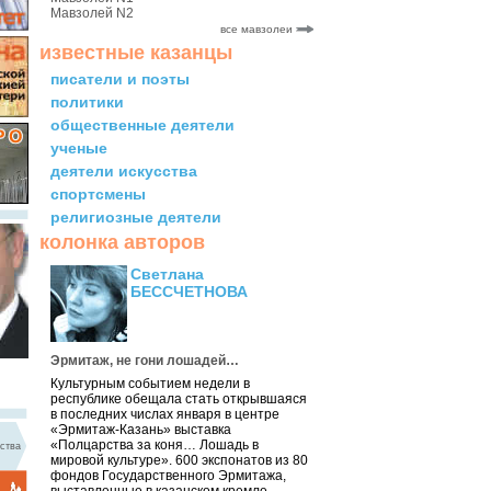
Мавзолей N2
все мавзолеи
известные казанцы
писатели и поэты
политики
общественные деятели
ученые
деятели искусства
спортсмены
религиозные деятели
колонка авторов
Светлана
БЕССЧЕТНОВА
Эрмитаж, не гони лошадей…
Культурным событием недели в
республике обещала стать открывшаяся
в последних числах января в центре
«Эрмитаж-Казань» выставка
«Полцарства за коня… Лошадь в
ства
мировой культуре». 600 экспонатов из 80
фондов Государственного Эрмитажа,