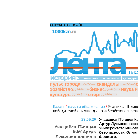
€бв®аЁзҐбЄ п «Ґ­в
политики
экономики
культуры
пульс города
скандалы
хозяйство
бизнес
наука 
культуры
спорт
Казань
\
наука и образование
\
Учащийся IT-лице
победителей олимпиады по кибербезопасност
28.05.20
Учащийся IT-лицея К
Артур Лукьянов вош
Учащийся IT-лицея
Университета Иннопо
КФУ Артур
безопасности. Олим
Лукьянов вошел в
формате.