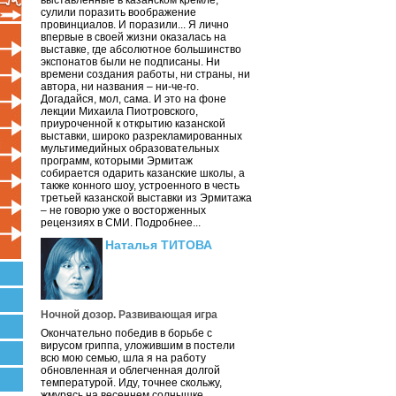
выставленные в казанском кремле,
сулили поразить воображение
провинциалов. И поразили... Я лично
впервые в своей жизни оказалась на
выставке, где абсолютное большинство
экспонатов были не подписаны. Ни
времени создания работы, ни страны, ни
автора, ни названия – ни-че-го.
Догадайся, мол, сама. И это на фоне
лекции Михаила Пиотровского,
приуроченной к открытию казанской
выставки, широко разрекламированных
мультимедийных образовательных
программ, которыми Эрмитаж
собирается одарить казанские школы, а
также конного шоу, устроенного в честь
третьей казанской выставки из Эрмитажа
– не говорю уже о восторженных
рецензиях в СМИ. Подробнее...
Наталья ТИТОВА
Ночной дозор. Развивающая игра
Окончательно победив в борьбе с
вирусом гриппа, уложившим в постели
всю мою семью, шла я на работу
обновленная и облегченная долгой
температурой. Иду, точнее скольжу,
жмурясь на весеннем солнышке.