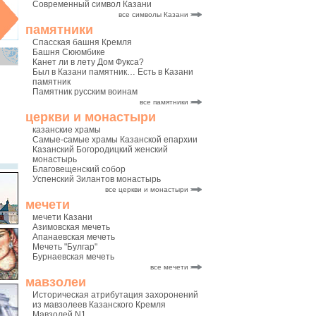
Современный символ Казани
все символы Казани
памятники
Спасская башня Кремля
Башня Сююмбике
Канет ли в лету Дом Фукса?
Был в Казани памятник… Есть в Казани
памятник
Памятник русским воинам
все памятники
церкви и монастыри
казанские храмы
Самые-самые храмы Казанской епархии
Казанский Богородицкий женский
монастырь
Благовещенский собор
Успенский Зилантов монастырь
все церкви и монастыри
мечети
мечети Казани
Азимовская мечеть
Апанаевская мечеть
Мечеть "Булгар"
Бурнаевская мечеть
все мечети
мавзолеи
Историческая атрибутация захоронений
из мавзолеев Казанского Кремля
Мавзолей N1