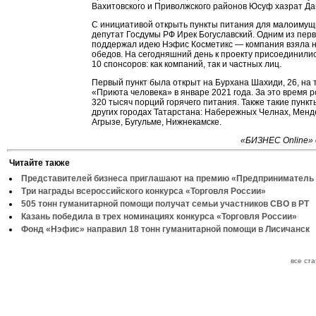
Вахитовского и Приволжского районов Юсуф хазрат Д
С инициативой открыть пункты питания для малоимущ
депутат Госдумы РФ Ирек Богуславский. Одним из пер
поддержал идею Нэфис Косметикс — компания взяла н
обедов. На сегодняшний день к проекту присоединили
10 спонсоров: как компаний, так и частных лиц.
Первый пункт была открыт на Бурхана Шахиди, 26, на
«Приюта человека» в январе 2021 года. За это время 
320 тысяч порций горячего питания. Также такие пункт
других городах Татарстана: Набережных Челнах, Менд
Агрызе, Бугульме, Нижнекамске.
«БИЗНЕС Online» 
Читайте также
Представителей бизнеса приглашают на премию «Предприниматель 
Три награды всероссийского конкурса «Торговля России»
505 тонн гуманитарной помощи получат семьи участников СВО в РТ
Казань победила в трех номинациях конкурса «Торговля России»
Фонд «Нэфис» направил 18 тонн гуманитарной помощи в Лисичанск
все ст