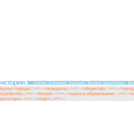
политики
экономики
культуры
религии
архитектуры
ин
пульс города
скандалы
общество
город
хозяйство
бизнес
наука и образование
п
культуры
спорт