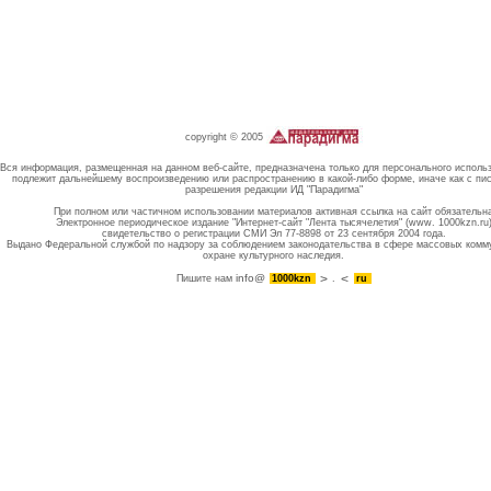
copyright © 2005
Вся информация, размещенная на данном веб-сайте, предназначена только для персонального исполь
подлежит дальнейшему воспроизведению или распространению в какой-либо форме, иначе как с пи
разрешения редакции ИД "Парадигма"
При полном или частичном использовании материалов активная ссылка на сайт обязательн
Электронное периодическое издание "Интернет-сайт "Лента тысячелетия" (www. 1000kzn.ru
свидетельство о регистрации СМИ Эл 77-8898 от 23 сентября 2004 года.
Выдано Федеральной службой по надзору за соблюдением законодательства в сфере массовых комм
охране культурного наследия.
info@
Пишите нам
1000kzn
.
ru