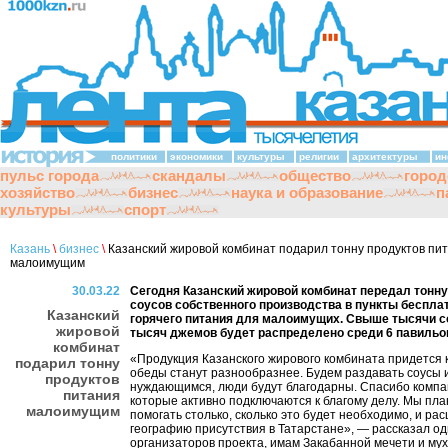
политики
экономики
культуры
религии
архитектуры
ин
пульс города
скандалы
общество
город
хозяйство
бизнес
наука и образование
п
культуры
спорт
Казань
\
бизнес
\
Казанский жировой комбинат подарил тонну продуктов пи
малоимущим
30.03.22
Сегодня Казанский жировой комбинат передал тонн
соусов собственного производства в пункты беспла
Казанский
горячего питания для малоимущих. Свыше тысячи со
жировой
тысяч джемов будет распределено среди 6 павильон
комбинат
«Продукция Казанского жирового комбината придется 
подарил тонну
обеды станут разнообразнее. Будем раздавать соусы
продуктов
нуждающимся, люди будут благодарны. Спасибо компа
питания
которые активно подключаются к благому делу. Мы пл
малоимущим
помогать столько, сколько это будет необходимо, и ра
географию присутствия в Татарстане», — рассказал од
организаторов проекта, имам Закабанной мечети и му