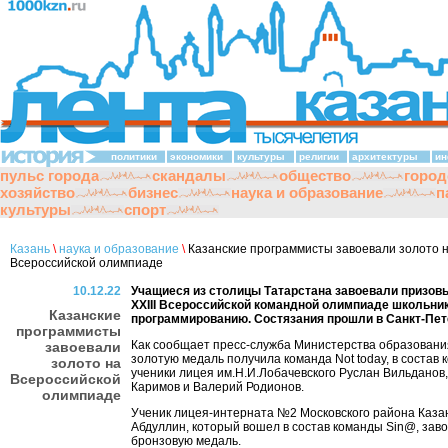
политики
экономики
культуры
религии
архитектуры
ин
пульс города
скандалы
общество
город
хозяйство
бизнес
наука и образование
п
культуры
спорт
Казань
\
наука и образование
\
Казанские программисты завоевали золото 
Всероссийской олимпиаде
10.12.22
Учащиеся из столицы Татарстана завоевали призов
XXIII Всероссийской командной олимпиаде школьник
Казанские
программированию. Состязания прошли в Санкт-Пет
программисты
Как сообщает пресс-служба Министерства образования
завоевали
золотую медаль получила команда Not today, в состав
золото на
ученики лицея им.Н.И.Лобачевского Руслан Вильданов,
Всероссийской
Каримов и Валерий Родионов.
олимпиаде
Ученик лицея-интерната №2 Московского района Каза
Абдуллин, который вошел в состав команды Sin@, зав
бронзовую медаль.