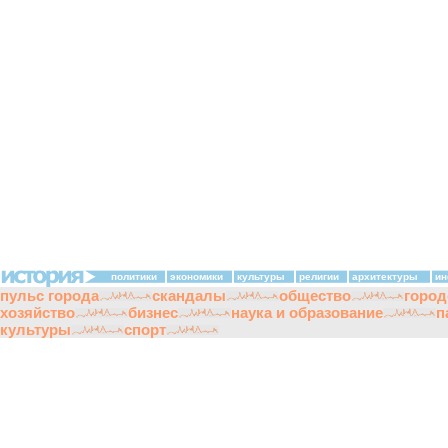
политики
экономики
культуры
религии
архитектуры
ин
пульс города
скандалы
общество
город
хозяйство
бизнес
наука и образование
п
культуры
спорт