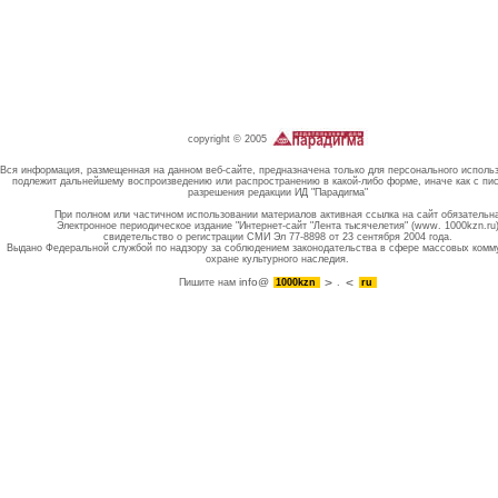
copyright © 2005
Вся информация, размещенная на данном веб-сайте, предназначена только для персонального исполь
подлежит дальнейшему воспроизведению или распространению в какой-либо форме, иначе как с пи
разрешения редакции ИД "Парадигма"
При полном или частичном использовании материалов активная ссылка на сайт обязательн
Электронное периодическое издание "Интернет-сайт "Лента тысячелетия" (www. 1000kzn.ru
свидетельство о регистрации СМИ Эл 77-8898 от 23 сентября 2004 года.
Выдано Федеральной службой по надзору за соблюдением законодательства в сфере массовых комм
охране культурного наследия.
info@
Пишите нам
1000kzn
.
ru