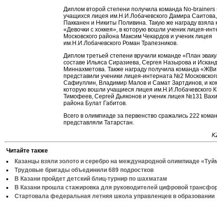
Диплом второй степени получила команда No-brainers 
учащихся лицея им.Н.И.Лобачевского Дамира Саитова
Пакканен и Никиты Поливина. Такую же награду взяла
«Девочки с хоккея», в которую вошли ученик лицея-ин
Московского района Максим Чекардов и ученик лицея
им.Н.И.Лобачевского Роман Трапезников.
Диплом третьей степени вручили команде «План эваку
составе Ильяса Сиразиева, Сергея Назырова и Искан
Миннахметова. Также награду получила команда «ЖВи
представили ученики лицея-интерната №2 Московског
Сафиуллин, Владимир Малов и Самат Зартдинов, и ком
которую вошли учащиеся лицея им.Н.И.Лобачевского 
Тимофеев, Сергей Дьяконов и ученик лицея №131 Вахи
района Булат Габитов.
Всего в олимпиаде за первенство сражались 222 коман
представляли Татарстан.
K
Читайте также
Казанцы взяли золото и серебро на международной олимпиаде «Туй
Трудовые бригады объединили 689 подростков
В Казани пройдет детский блиц-турнир по шахматам
В Казани прошла стажировка для руководителей цифровой трансфо
Стартовала федеральная летняя школа управленцев в образовании