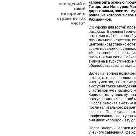
капремонта осенью прошл
заведений с
Татарстана Ильсуром Ме
такой
дарованиями, посетил му
историей в
рояле, на котором в свое
стране не так
Рахманинов.
много»
Экскурсию для гостей про
рассказал Валерию Гергиев
позволил выйти на новый 
музыкального искусства, с
центром нравственно-эстет
время предложил руководс
«Нравственное воспитание
развития личности. Сейча
включена в туристические
общеобразовательными шко
Валерий Гергиев познаком
школы, которые продемонс
инструментах, а также иск
выступил также Молодежны
участников музыкального 
Кирилов, выпускник музыка
поступлению в Казанский 
«После ремонта акустика в
после капитального ремонт
юноша. – Появились новы
профессионального уровня
они дают хорошую базу дл
После Валерий Гергиев и 
учебного заведения, где 