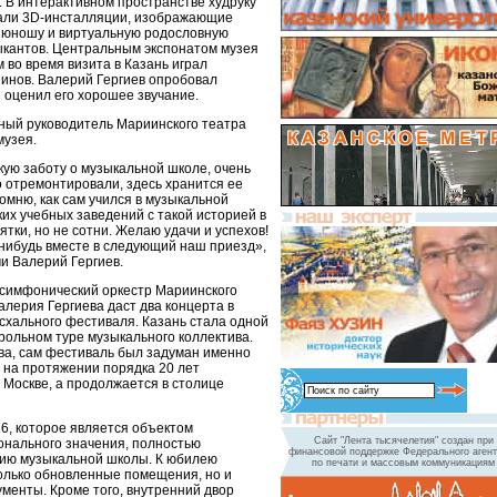
. В интерактивном пространстве худруку
зали 3D-инсталляции, изображающие
 юношу и виртуальную родословную
ыкантов. Центральным экспонатом музея
м во время визита в Казань играл
инов. Валерий Гергиев опробовал
 оценил его хорошее звучание.
ный руководитель Мариинского театра
музея.
кую заботу о музыкальной школе, очень
о отремонтировали, здесь хранится ее
омню, как сам учился в музыкальной
ких учебных заведений с такой историей в
сятки, но не сотни. Желаю удачи и успехов!
нибудь вместе в следующий наш приезд»,
и Валерий Гергиев.
Т симфонический оркестр Мариинского
лерия Гергиева даст два концерта в
асхального фестиваля. Казань стала одной
трольном туре музыкального коллектива.
ва, сам фестиваль был задуман именно
е на протяжении порядка 20 лет
 Москве, а продолжается в столице
26, которое является объектом
Сайт "Лента тысячелетия" создан при
ионального значения, полностью
финансовой поддержке Федерального агент
тию музыкальной школы. К юбилею
по печати и массовым коммуникациям
олько обновленные помещения, но и
менты. Кроме того, внутренний двор