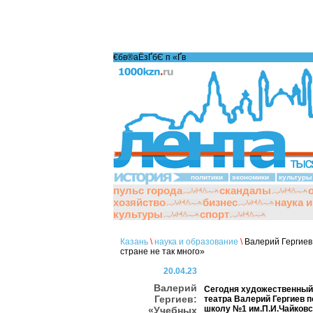
€бв®аЁзҐбЄ п «Ґ­в
политики
экономики
культуры
пульс города
скандалы
хозяйство
бизнес
наука 
культуры
спорт
Казань
\
наука и образование
\
Валерий Гергиев:
стране не так много»
20.04.23
Валерий
Сегодня художественный 
Гергиев:
театра Валерий Гергиев 
школу №1 им.П.И.Чайковс
«Учебных