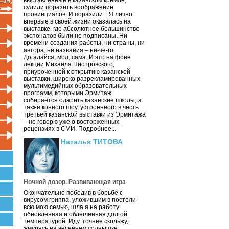
выставленные в казанском кремле,
сулили поразить воображение
провинциалов. И поразили... Я лично
впервые в своей жизни оказалась на
выставке, где абсолютное большинство
экспонатов были не подписаны. Ни
времени создания работы, ни страны, ни
автора, ни названия – ни-че-го.
Догадайся, мол, сама. И это на фоне
лекции Михаила Пиотровского,
приуроченной к открытию казанской
выставки, широко разрекламированных
мультимедийных образовательных
программ, которыми Эрмитаж
собирается одарить казанские школы, а
также конного шоу, устроенного в честь
третьей казанской выставки из Эрмитажа
– не говорю уже о восторженных
рецензиях в СМИ. Подробнее...
Наталья ТИТОВА
Ночной дозор. Развивающая игра
Окончательно победив в борьбе с
вирусом гриппа, уложившим в постели
всю мою семью, шла я на работу
обновленная и облегченная долгой
температурой. Иду, точнее скольжу,
жмурясь на весеннем солнышке.