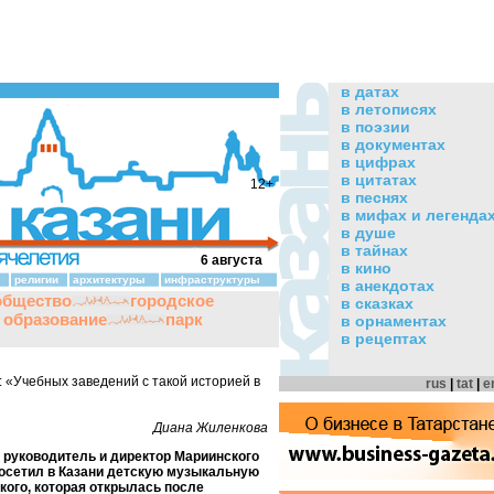
в датах
в летописях
в поэзии
в документах
в цифрах
в цитатах
12+
в песнях
в мифах и легенда
в душе
в тайнах
6 августа
в кино
религии
архитектуры
инфраструктуры
в анекдотах
общество
городское
в сказках
и образование
парк
в орнаментах
в рецептах
 «Учебных заведений с такой историей в
rus
|
tat
|
e
Диана Жиленкова
руководитель и директор Мариинского
посетил в Казани детскую музыкальную
кого, которая открылась после