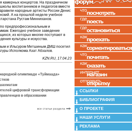
я камерных концертов. На праздничном
 школы воспитанников и педагогов вместе
дравили народные артисты России Денис
нский. А на прошлой неделе учебное
атарстана Рустам Минниханов.
я по предпрофессиональным и
мам. Ежегодно учебное заведение
щихся, из которых многие поступают в
ения культуры и искусства.
евым и Ильсуром Метшиным ДМШ посетил
ьтуры Исполкома Азат Абзалов.
KZN.RU, 17.04.23
ународной олимпиаде «Туймаада»
стков
 шахматам
дителей цифровой трансформации
ССЫЛКИ
правленцев в образовании
БИБЛИОГРАФИЯ
О ПРОЕКТЕ
все статьи раздела
НАШИ УСЛУГИ
РЕКЛАМА