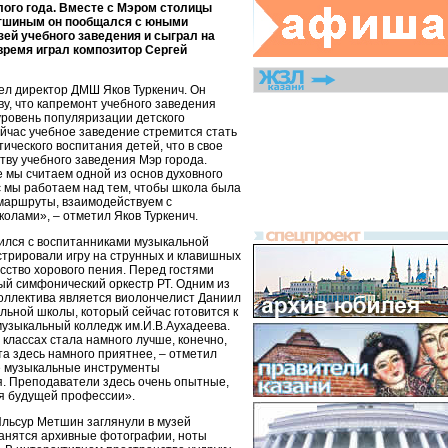
ого года. Вместе с Мэром столицы
тшиным он пообщался с юными
зей учебного заведения и сыграл на
 время играл композитор Сергей
вел директор ДМШ Яков Туркенич. Он
у, что капремонт учебного заведения
уровень популяризации детского
ейчас учебное заведение стремится стать
ического воспитания детей, что в свое
тву учебного заведения Мэр города.
 мы считаем одной из основ духовного
с мы работаем над тем, чтобы школа была
 маршруты, взаимодействуем с
лами», – отметил Яков Туркенич.
ился с воспитанниками музыкальной
трировали игру на струнных и клавишных
усство хорового пения. Перед гостями
й симфонический оркестр РТ. Одним из
коллектива является виолончелист Даниил
льной школы, который сейчас готовится к
музыкальный колледж им.И.В.Аухадеева.
 классах стала намного лучше, конечно,
а здесь намного приятнее, – отметил
е музыкальные инструменты
. Преподаватели здесь очень опытные,
я будущей профессии».
Ильсур Метшин заглянули в музей
хранятся архивные фотографии, ноты