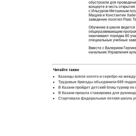
обустроили для проведени
концерте в честь открытия
с Ильсуром Метшиным поз
Мацуев и Константин Хабе
заведение посетил Раис Т
Обучение в школе ведетс
общеразвивающим програм
оканчивают порядка 80 уча
специальные учебные завед
Вместе с Валерием Герги
начальник Управления кул
Читайте также
Казанцы взяли золото и серебро на межд
Трудовые бригады объединили 689 подро
В Казани пройдет детский блиц-турнир по
В Казани прошла стажировка для руково
Стартовала федеральная летняя школа у