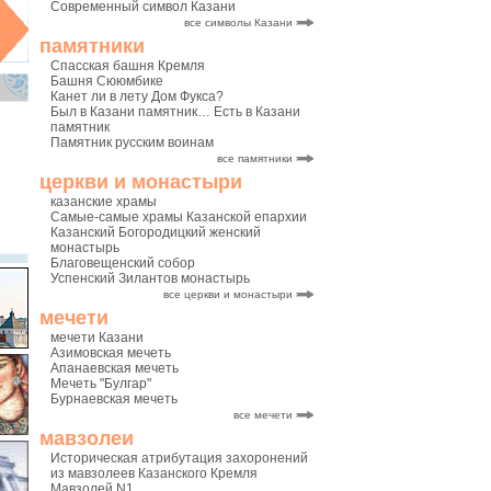
Современный символ Казани
все символы Казани
памятники
Спасская башня Кремля
Башня Сююмбике
Канет ли в лету Дом Фукса?
Был в Казани памятник… Есть в Казани
памятник
Памятник русским воинам
все памятники
церкви и монастыри
казанские храмы
Самые-самые храмы Казанской епархии
Казанский Богородицкий женский
монастырь
Благовещенский собор
Успенский Зилантов монастырь
все церкви и монастыри
мечети
мечети Казани
Азимовская мечеть
Апанаевская мечеть
Мечеть "Булгар"
Бурнаевская мечеть
все мечети
мавзолеи
Историческая атрибутация захоронений
из мавзолеев Казанского Кремля
Мавзолей N1