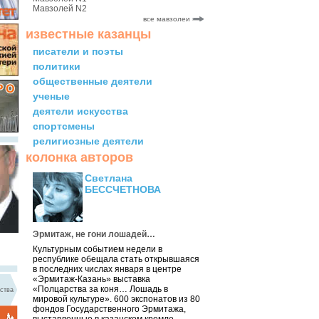
Мавзолей N2
все мавзолеи
известные казанцы
писатели и поэты
политики
общественные деятели
ученые
деятели искусства
спортсмены
религиозные деятели
колонка авторов
Светлана
БЕССЧЕТНОВА
Эрмитаж, не гони лошадей…
Культурным событием недели в
республике обещала стать открывшаяся
в последних числах января в центре
«Эрмитаж-Казань» выставка
«Полцарства за коня… Лошадь в
ства
мировой культуре». 600 экспонатов из 80
фондов Государственного Эрмитажа,