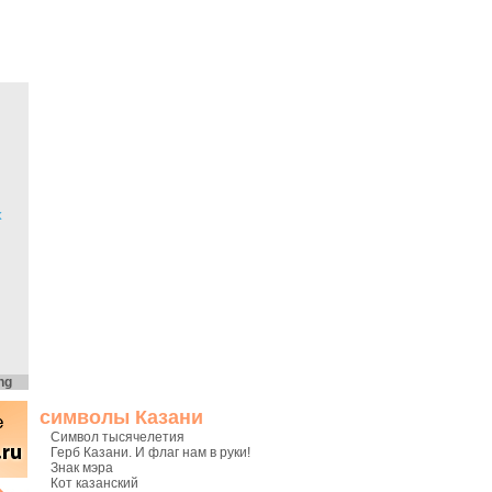
х
ng
символы Казани
Символ тысячелетия
Герб Казани. И флаг нам в руки!
Знак мэра
Кот казанский