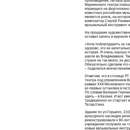
произведений, литература
Мариинского театра пока
играющего на фортепиано
известных российских муз
является рояль, на которо
композитор Сергей Рахман
музыкальный инструмент и
На прощание художествен
оставил запись в журнале 
«Хочу поблагодарить за та
здорово, что ее капитальн
история. Я очень хорошо п
школе во Владикавказе. Та
стране не так много, их де
Обязательно сделаем что-
– поделился впечатлениям
Отметим, что в столице Р
театра под управлением Ва
рамках XХII Московского п
из первых остановок в гас
По словам Валерия Гергие
здесь – в Казани. И вот уж
традиционно он стартует в
Татарстана.
Здание по ул.Горького, 22/
культурного наследия рег
реконструировали к 90-ле
учреждение получило не т
новые музыкальные инстру