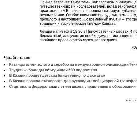
Спикер затронет такие темы, как рассказы о кубачинца
путешественников и исследователей, вклад этнографа
архитектора А.Башкирова, продемонстрирует кубачинс
резные камни. Особое внимание она уделит ремеслам
прошлого и настоящего. Современный Кубачи – это хр
традиции и туристическая «мекка» Кавказа.
Лекция начнется в 18:30 в Присутственных местах, 4 п
бесплатный, для участия необходима регистрация по 
сообщает пресс-служба музея-заповедника.
KZ
Читайте также
Казанцы взяли золото и серебро на международной олимпиаде «Туй
Трудовые бригады объединили 689 подростков
В Казани пройдет детский блиц-турнир по шахматам
В Казани прошла стажировка для руководителей цифровой трансфо
Стартовала федеральная летняя школа управленцев в образовании
все ст