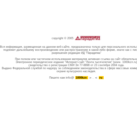
copyright © 2005
Вся информация, размещенная на данном веб-сайте, предназначена только для персонального исполь
подлежит дальнейшему воспроизведению или распространению в какой-либо форме, иначе как с пи
разрешения редакции ИД "Парадигма"
При полном или частичном использовании материалов активная ссылка на сайт обязательн
Электронное периодическое издание "Интернет-сайт "Лента тысячелетия" (www. 1000kzn.ru
свидетельство о регистрации СМИ Эл 77-8898 от 23 сентября 2004 года.
Выдано Федеральной службой по надзору за соблюдением законодательства в сфере массовых комм
охране культурного наследия.
info@
Пишите нам
1000kzn
.
ru