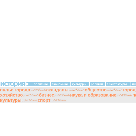
политики
экономики
культуры
религии
архитектуры
ин
пульс города
скандалы
общество
город
хозяйство
бизнес
наука и образование
п
культуры
спорт