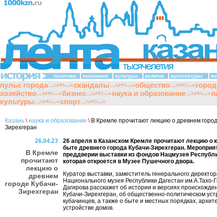
политики
экономики
культуры
религии
архитектуры
ин
пульс города
скандалы
общество
город
хозяйство
бизнес
наука и образование
п
культуры
спорт
Казань
\
наука и образование
\
В Кремле прочитают лекцию о древнем город
Зирехгеран
26.04.23
26 апреля в Казанском Кремле прочитают лекцию о к
быте древнего города Кубачи-Зирехгеран. Мероприя
В Кремле
преддверии выставки из фондов Нацмузея Республи
прочитают
которая откроется в Музее Пушечного двора.
лекцию о
Куратор выставки, заместитель генерального директор
древнем
Национального музея Республики Дагестан им.А.Тахо-
городе Кубачи-
Дагирова расскажет об истории и версиях происхожде
Зирехгеран
Кубачи-Зирехгеран, об общественно-политическом уст
кубачинцев, а также о быте и местных порядках, архит
устройстве домов.