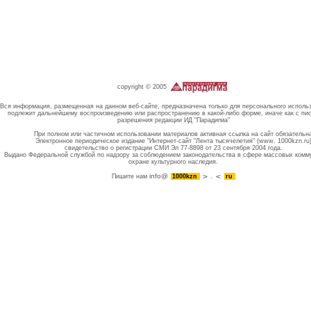
copyright © 2005
Вся информация, размещенная на данном веб-сайте, предназначена только для персонального исполь
подлежит дальнейшему воспроизведению или распространению в какой-либо форме, иначе как с пи
разрешения редакции ИД "Парадигма"
При полном или частичном использовании материалов активная ссылка на сайт обязательн
Электронное периодическое издание "Интернет-сайт "Лента тысячелетия" (www. 1000kzn.ru
свидетельство о регистрации СМИ Эл 77-8898 от 23 сентября 2004 года.
Выдано Федеральной службой по надзору за соблюдением законодательства в сфере массовых комм
охране культурного наследия.
info@
Пишите нам
1000kzn
.
ru