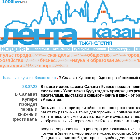
политики
экономики
культуры
религии
архитектуры
ин
пульс города
скандалы
общество
город
хозяйство
бизнес
наука и образование
п
культуры
спорт
Казань
\
наука и образование
\
В Салават Купере пройдет первый книжный 
28.07.23
В парке жилого района Салават Купере пройдет пе
фестиваль. Участников будут ждать ярмарка, встреч
В Салават
писателями, выставки и концерт «Книга и кино» от о
Купере
«Анимато».
пройдет
Весь день на территории общественного пространства
первый
работать различные точки для горожан. К примеру, вы
книжный
лет татарской книжной иллюстрации» и художественно
фестиваль
изобразительный перформанс «Коллективная каллигр
Вход на мероприятие по регистрации. Ознакомиться с
получить билет на мероприятие можно по ссылке. Об э
Telegram-канале сообщает пресс-служба администрац