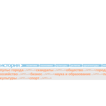
политики
экономики
культуры
религии
архитектуры
ин
пульс города
скандалы
общество
город
хозяйство
бизнес
наука и образование
п
культуры
спорт