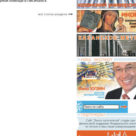
рной помощи в Лисичанск
все статьи раздела
Сайт "Лента тысячелетия" создан при
финансовой поддержке Федерального агент
по печати и массовым коммуникациям