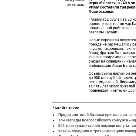
первый платеж в 240 млн
рекламы
РИМу составили три рекл
Подмосковья.
«Миллиард рублей за 33 к
оценил итоги торгов мэр 
проделанной работе по на
рекламы Казани.
Новые еврощиты появятся н
прежде не размещались ре
Глушко, Тихорецкая, Технич
Мира, братьев Батталовых,
«Новая программа не пере
сказал на совещании нача
информации Аскар Багаутд
Объем рынка наружной рек
до 900 млн рублей, несмот
рекламодателей. Динамику
за пять лет число жителей 
привлекает и жителей друг
Читайте также
Представителей бизнеса приглашают на 
Три награды всероссийского конкурса «То
505 тонн гуманитарной помощи получат с
Казань победила в трех номинациях конку