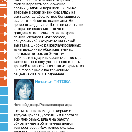
выставленные в казанском кремле,
сулили поразить воображение
провинциалов. И поразили... Я лично
впервые в своей жизни оказалась на
выставке, где абсолютное большинство
экспонатов были не подписаны. Ни
времени создания работы, ни страны, ни
автора, ни названия – ни-че-го.
Догадайся, мол, сама. И это на фоне
лекции Михаила Пиотровского,
приуроченной к открытию казанской
выставки, широко разрекламированных
мультимедийных образовательных
программ, которыми Эрмитаж
собирается одарить казанские школы, а
также конного шоу, устроенного в честь
третьей казанской выставки из Эрмитажа
– не говорю уже о восторженных
рецензиях в СМИ. Подробнее...
Наталья ТИТОВА
Ночной дозор. Развивающая игра
Окончательно победив в борьбе с
вирусом гриппа, уложившим в постели
всю мою семью, шла я на работу
обновленная и облегченная долгой
температурой. Иду, точнее скольжу,
жмурясь на весеннем солнышке.