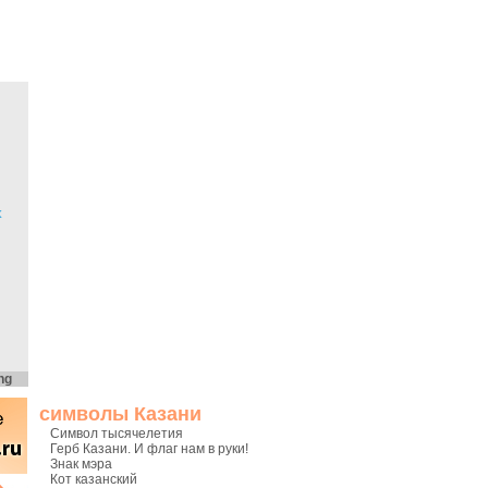
х
ng
символы Казани
Символ тысячелетия
Герб Казани. И флаг нам в руки!
Знак мэра
Кот казанский