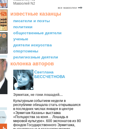
Мавзолей N2
все мавзолеи
известные казанцы
писатели и поэты
политики
общественные деятели
ученые
деятели искусства
спортсмены
религиозные деятели
колонка авторов
Светлана
БЕССЧЕТНОВА
Эрмитаж, не гони лошадей…
Культурным событием недели в
республике обещала стать открывшаяся
в последних числах января в центре
«Эрмитаж-Казань» выставка
«Полцарства за коня… Лошадь в
ства
мировой культуре». 600 экспонатов из 80
фондов Государственного Эрмитажа,