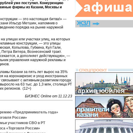
 рублей уже поступил. Конкуренцию
амные фирмы из Казани, Москвы и
онструкции — это настоящая битва!» —
Казани Ильсур Метшин, напомнив о
ведению порядка на рынке наружной
а улицах или участках улиц, на которых
кламные конструкции, — это улицы
еская, Копылова, Губкина, Кул Гали,
 Петра Витера, Вознесенский тракт.
секается, а дополняет действующую», —
льник управления наружной рекламы и
инов.
ламы Казани за пять лет вырос на 35%
ря на коронакризис и уход иностранных
 связывают с активным развитием города:
выросло на 63 тыс. до 1,3 млн, столица РТ
их регионов. (12+)
БИЗНЕС Online от 11.12.23
премию «Предприниматель года»
рговля России»
емьи участников СВО в РТ
рса «Торговля России»