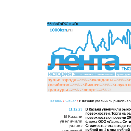
€бв®аЁзҐбЄ п «Ґ­в
политики
экономики
культуры
пульс города
скандалы
хозяйство
бизнес
наука 
культуры
спорт
Казань
\
бизнес
\
В Казани увеличили рынок на
11.12.23
В Казани увеличили рынок
поверхностей. Торги на 
В Казани
поверхностью провели 20 
увеличили
фирма ООО «Лариса Сити
рынок
Стоимость лота в ходе то
рублей до 1 млрд рублей 
наружной