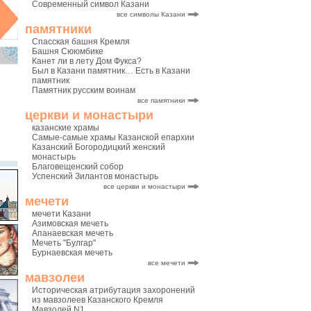
Современный символ Казани
все символы Казани
памятники
Спасская башня Кремля
Башня Сююмбике
Канет ли в лету Дом Фукса?
Был в Казани памятник… Есть в Казани
памятник
Памятник русским воинам
все памятники
церкви и монастыри
казанские храмы
Самые-самые храмы Казанской епархии
Казанский Богородицкий женский
монастырь
Благовещенский собор
Успенский Зилантов монастырь
все церкви и монастыри
мечети
мечети Казани
Азимовская мечеть
Апанаевская мечеть
Мечеть "Булгар"
Бурнаевская мечеть
все мечети
мавзолеи
Историческая атрибутация захоронений
из мавзолеев Казанского Кремля
Мавзолей N1