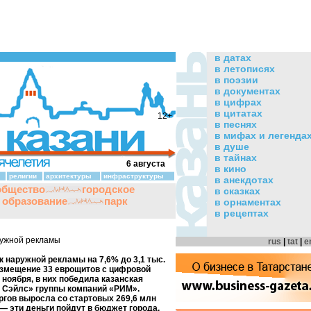
в датах
в летописях
в поэзии
в документах
в цифрах
в цитатах
12+
в песнях
в мифах и легенда
в душе
в тайнах
6 августа
в кино
религии
архитектуры
инфраструктуры
в анекдотах
общество
городское
в сказках
и образование
парк
в орнаментах
в рецептах
ружной рекламы
rus
|
tat
|
e
 наружной рекламы на 7,6% до 3,1 тыс.
размещение 33 еврощитов с цифровой
ноября, в них победила казанская
 Сэйлс» группы компаний «РИМ».
ргов выросла со стартовых 269,6 млн
— эти деньги пойдут в бюджет города,