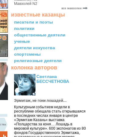
Мавзолей N2
все мавзолеи
известные казанцы
писатели и поэты
политики
общественные деятели
ученые
деятели искусства
спортсмены
религиозные деятели
колонка авторов
Светлана
БЕССЧЕТНОВА
Эрмитаж, не гони лошадей…
Культурным событием недели в
республике обещала стать открывшаяся
в последних числах января в центре
«Эрмитаж-Казань» выставка
«Полцарства за коня… Лошадь в
ства
мировой культуре». 600 экспонатов из 80
фондов Государственного Эрмитажа,