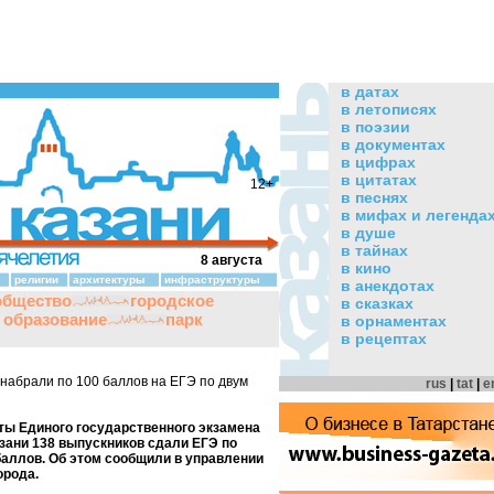
в датах
в летописях
в поэзии
в документах
в цифрах
в цитатах
12+
в песнях
в мифах и легенда
в душе
в тайнах
8 августа
в кино
религии
архитектуры
инфраструктуры
в анекдотах
общество
городское
в сказках
и образование
парк
в орнаментах
в рецептах
набрали по 100 баллов на ЕГЭ по двум
rus
|
tat
|
e
ты Единого государственного экзамена
азани 138 выпускников сдали ЕГЭ по
баллов. Об этом сообщили в управлении
орода.