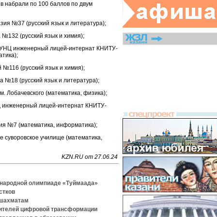
ев набрали по 100 баллов по двум
зия №37 (русский язык и литература);
№132 (русский язык и химия);
СУНЦ инженерный лицей-интернат КНИТУ-
атика);
№116 (русский язык и химия);
 №18 (русский язык и литература);
. Лобачевского (математика, физика);
 инженерный лицей-интернат КНИТУ-
я №7 (математика, информатика);
е суворовское училище (математика,
KZN.RU от 27.06.24
ународной олимпиаде «Туймаада»
стков
 шахматам
дителей цифровой трансформации