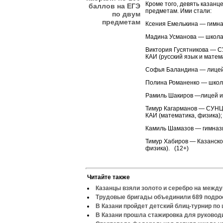
Кроме того, девять казанц
баллов на ЕГЭ
предметам. Ими стали:
по двум
предметам
Ксения Емелькина — гимна
Мадина Усманова — школа 
Виктория Гусятникова — 
КАИ (русский язык и матем
Софья Баландина — лицей 
Полина Романенко — школа
Рамиль Шакиров —лицей им
Тимур Кагарманов — СУНЦ
КАИ (математика, физика);
Камиль Шамазов — гимнази
Тимур Хабиров — Казанско
физика). (12+)
Читайте также
Казанцы взяли золото и серебро на межд
Трудовые бригады объединили 689 подро
В Казани пройдет детский блиц-турнир по
В Казани прошла стажировка для руково