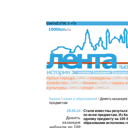
€бв®аЁзҐбЄ п «Ґ­в
политики
экономики
культуры
пульс города
скандалы
хозяйство
бизнес
наука 
культуры
спорт
Казань
\
наука и образование
\
Девять казанцев 
предметам
28.06.24
Стали известны результа
по всем предметам. Из К
Девять
одному предмету на 100 
казанцев
образования исполкома г
набрали по 100