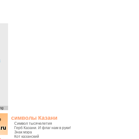
х
ng
символы Казани
Символ тысячелетия
Герб Казани. И флаг нам в руки!
Знак мэра
Кот казанский