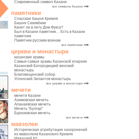
Современный символ Казани
все символы Казани
памятники
Спасская башня Кремля
Башня Сююмбике
Канет ли в лету Дом Фукса?
Был в Казани памятник… Есть в Казани
памятник
Памятник русским воинам
все памятники
церкви и монастыри
казанские храмы
Самые-самые храмы Казанской епархии
Казанский Богородицкий женский
монастырь
Благовещенский собор
Успенский Зилантов монастырь
все церкви и монастыри
мечети
мечети Казани
Азимовская мечеть
Апанаевская мечеть
Мечеть "Булгар"
Бурнаевская мечеть
все мечети
мавзолеи
Историческая атрибутация захоронений
из мавзолеев Казанского Кремля
Мавзолей N1