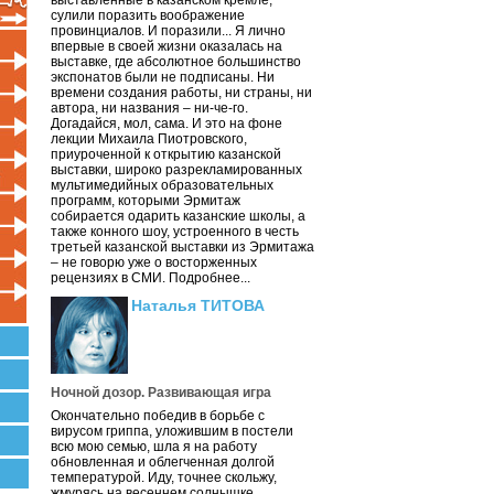
выставленные в казанском кремле,
сулили поразить воображение
провинциалов. И поразили... Я лично
впервые в своей жизни оказалась на
выставке, где абсолютное большинство
экспонатов были не подписаны. Ни
времени создания работы, ни страны, ни
автора, ни названия – ни-че-го.
Догадайся, мол, сама. И это на фоне
лекции Михаила Пиотровского,
приуроченной к открытию казанской
выставки, широко разрекламированных
мультимедийных образовательных
программ, которыми Эрмитаж
собирается одарить казанские школы, а
также конного шоу, устроенного в честь
третьей казанской выставки из Эрмитажа
– не говорю уже о восторженных
рецензиях в СМИ. Подробнее...
Наталья ТИТОВА
Ночной дозор. Развивающая игра
Окончательно победив в борьбе с
вирусом гриппа, уложившим в постели
всю мою семью, шла я на работу
обновленная и облегченная долгой
температурой. Иду, точнее скольжу,
жмурясь на весеннем солнышке.