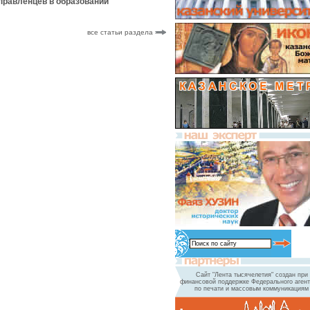
правленцев в образовании
все статьи раздела
Сайт "Лента тысячелетия" создан при
финансовой поддержке Федерального агент
по печати и массовым коммуникациям