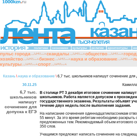
политики
экономики
культуры
религии
архитектуры
ин
пульс города
скандалы
общество
город
хозяйство
бизнес
наука и образование
п
культуры
спорт
Казань
\
наука и образование
\
6,7 тыс. школьников напишут сочинение для 
30.11.25
Камилла
6,7 тыс.
В столице РТ 3 декабря итоговое сочинение напишут
школьников
школьников. Работа является допуском к прохожде
государственного экзамена. Результаты объявят уч
напишут
течение двух недель после выполнения задания.
сочинение для
допуска к ЕГЭ
На написание сочинения одиннадцатиклассникам отво
55 минут. За это время ребятам необходимо раскрыть 
предложенных тем. Рекомендуемый объем итогового с
350 слов.
Учащимся предложат написать сочинение на следующ