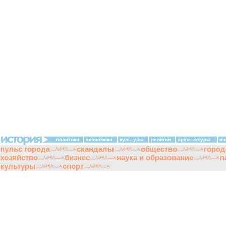
политики
экономики
культуры
религии
архитектуры
ин
пульс города
скандалы
общество
город
хозяйство
бизнес
наука и образование
п
культуры
спорт