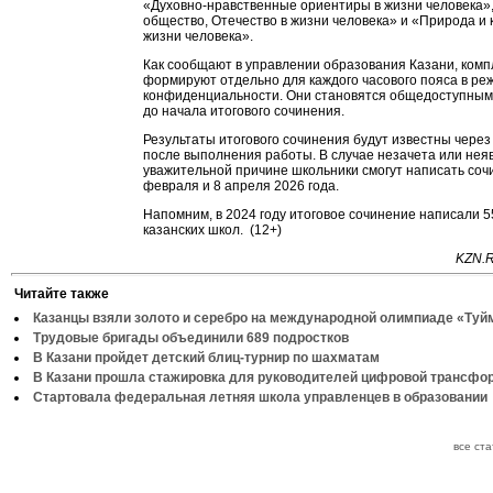
«Духовно-нравственные ориентиры в жизни человека»
общество, Отечество в жизни человека» и «Природа и к
жизни человека».
Как сообщают в управлении образования Казани, комп
формируют отдельно для каждого часового пояса в ре
конфиденциальности. Они становятся общедоступными
до начала итогового сочинения.
Результаты итогового сочинения будут известны через
после выполнения работы. В случае незачета или неяв
уважительной причине школьники смогут написать соч
февраля и 8 апреля 2026 года.
Напомним, в 2024 году итоговое сочинение написали 5
казанских школ. (12+)
KZN.R
Читайте также
Казанцы взяли золото и серебро на международной олимпиаде «Туй
Трудовые бригады объединили 689 подростков
В Казани пройдет детский блиц-турнир по шахматам
В Казани прошла стажировка для руководителей цифровой трансфо
Стартовала федеральная летняя школа управленцев в образовании
все ст