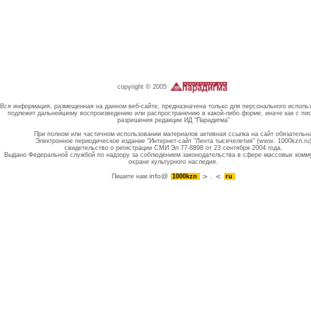
copyright © 2005
Вся информация, размещенная на данном веб-сайте, предназначена только для персонального исполь
подлежит дальнейшему воспроизведению или распространению в какой-либо форме, иначе как с пи
разрешения редакции ИД "Парадигма"
При полном или частичном использовании материалов активная ссылка на сайт обязательн
Электронное периодическое издание "Интернет-сайт "Лента тысячелетия" (www. 1000kzn.ru
свидетельство о регистрации СМИ Эл 77-8898 от 23 сентября 2004 года.
Выдано Федеральной службой по надзору за соблюдением законодательства в сфере массовых комм
охране культурного наследия.
info@
Пишите нам
1000kzn
.
ru