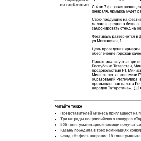
потребления
С 4 по 7 февраля казанцев 
февраля, ярмарка будет раб
Свою продукцию на фестив
малого и среднего бизнеса
забронировать стенд на о
Фестиваль развернется в 
ул.Московская, 1.
Цель проведения ярмарки 
обеспечение горожан каче
Проект реализуется при п
Республики Татарстан, Мин
продовольствия РТ, Минис
Министерства экономики Р
образований Республики Т
промышленная палата Рес
народов Татарстана». (12+
Читайте также
Представителей бизнеса приглашают на 
Три награды всероссийского конкурса «То
505 тонн гуманитарной помощи получат с
Казань победила в трех номинациях конку
Фонд «Нэфис» направил 18 тонн гуманита