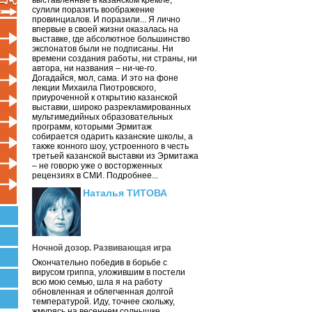
выставленные в казанском кремле,
сулили поразить воображение
провинциалов. И поразили... Я лично
впервые в своей жизни оказалась на
выставке, где абсолютное большинство
экспонатов были не подписаны. Ни
времени создания работы, ни страны, ни
автора, ни названия – ни-че-го.
Догадайся, мол, сама. И это на фоне
лекции Михаила Пиотровского,
приуроченной к открытию казанской
выставки, широко разрекламированных
мультимедийных образовательных
программ, которыми Эрмитаж
собирается одарить казанские школы, а
также конного шоу, устроенного в честь
третьей казанской выставки из Эрмитажа
– не говорю уже о восторженных
рецензиях в СМИ. Подробнее...
Наталья ТИТОВА
Ночной дозор. Развивающая игра
Окончательно победив в борьбе с
вирусом гриппа, уложившим в постели
всю мою семью, шла я на работу
обновленная и облегченная долгой
температурой. Иду, точнее скольжу,
жмурясь на весеннем солнышке.