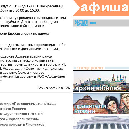
ждут с 10:00 до 19:00. В воскресенье, 8
отать с 10:00 до 15:00.
але смогут реализовать представители
 республики. Для этого необходимо
фициальном сайте ярмарки.
фойе Дворца спорта по адресу:
– поддержка местных производителей и
ственными и доступными товарами.
оддержке Администрации раиса
истерства сельского хозяйства и
терства промышленности и торговли РТ,
Т, Ассоциации «Совет муниципальных
атарстан», Союза «Торгово-
публики Татарстан» и РОО «Ассамблея
)
KZN.RU от 21.01.26
премию «Предприниматель года»
рговля России»
емьи участников СВО в РТ
рса «Торговля России»
рной помощи в Лисичанск