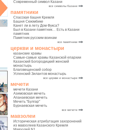
Современный символ Казани
все символы Казани
памятники
Спасская башня Кремля
Башня Сююмбике
Канет ли в лету Дом Фукса?
Был в Казани памятник… Есть в Казани
памятник
Памятник русским воинам
все памятники
церкви и монастыри
казанские храмы
Самые-самые храмы Казанской епархии
Казанский Богородицкий женский
монастырь
Благовещенский собор
Успенский Зилантов монастырь
все церкви и монастыри
мечети
мечети Казани
Азимовская мечеть
Апанаевская мечеть
Мечеть "Булгар"
Бурнаевская мечеть
все мечети
мавзолеи
Историческая атрибутация захоронений
из мавзолеев Казанского Кремля
Мавзолей N1