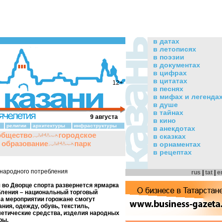
в датах
в летописях
в поэзии
в документах
в цифрах
в цитатах
12+
в песнях
в мифах и легенда
в душе
в тайнах
9 августа
в кино
религии
архитектуры
инфраструктуры
в анекдотах
общество
городское
в сказках
и образование
парк
в орнаментах
в рецептах
 народного потребления
rus
|
tat
|
e
я во Дворце спорта развернется ярмарка
бления – национальный торговый
а мероприятии горожане смогут
ния, одежду, обувь, текстиль,
етические средства, изделия народных
ры.