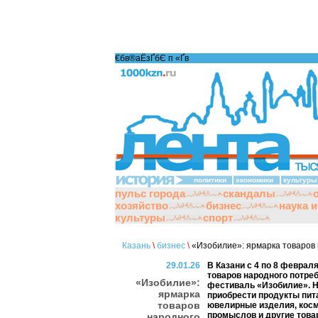
€бв®аЁзҐбЄ п «Ґ­в
политики
экономики
культуры
пульс города
скандалы
хозяйство
бизнес
наука 
культуры
спорт
Казань
\
бизнес
\
«Изобилие»: ярмарка товаров
29.01.26
В Казани с 4 по 8 феврал
товаров народного потре
«Изобилие»:
фестиваль «Изобилие». Н
ярмарка
приобрести продукты пита
товаров
ювелирные изделия, косм
промыслов и другие това
народного