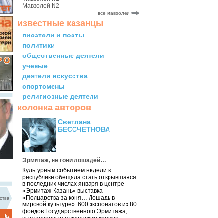
Мавзолей N2
все мавзолеи
известные казанцы
писатели и поэты
политики
общественные деятели
ученые
деятели искусства
спортсмены
религиозные деятели
колонка авторов
Светлана
БЕССЧЕТНОВА
Эрмитаж, не гони лошадей…
Культурным событием недели в
республике обещала стать открывшаяся
в последних числах января в центре
«Эрмитаж-Казань» выставка
«Полцарства за коня… Лошадь в
ства
мировой культуре». 600 экспонатов из 80
фондов Государственного Эрмитажа,