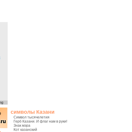
х
ng
символы Казани
Символ тысячелетия
Герб Казани. И флаг нам в руки!
Знак мэра
Кот казанский